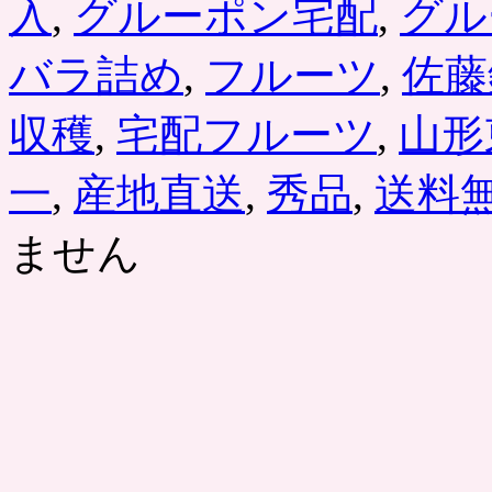
入
,
グルーポン宅配
,
グル
バラ詰め
,
フルーツ
,
佐藤
収穫
,
宅配フルーツ
,
山形
一
,
産地直送
,
秀品
,
送料
ません