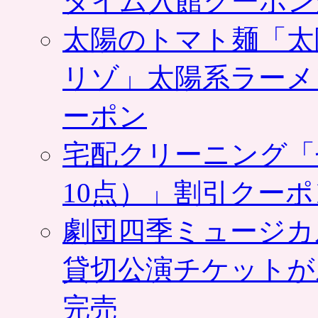
タイム入館クーポン
太陽のトマト麺「太
リゾ」太陽系ラーメ
ーポン
宅配クリーニング「
10点）」割引クー
劇団四季ミュージカ
貸切公演チケットが
完売