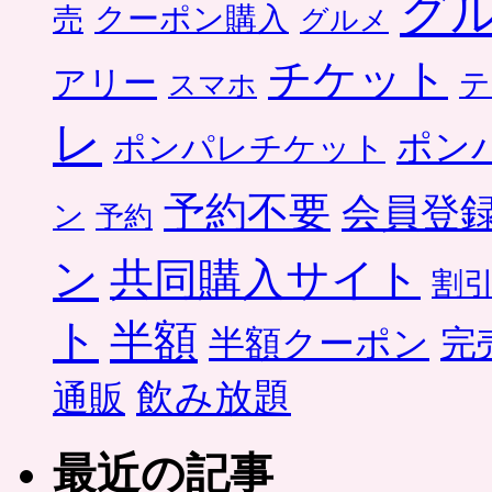
グ
クーポン購入
売
グルメ
チケット
アリー
テ
スマホ
レ
ポン
ポンパレチケット
予約不要
会員登
ン
予約
ン
共同購入サイト
割
ト
半額
半額クーポン
完
飲み放題
通販
最近の記事