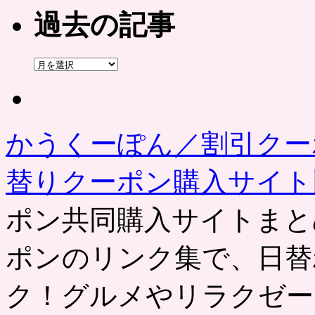
過去の記事
過
去
の
記
事
かうくーぽん／割引クー
替りクーポン購入サイ
ポン共同購入サイトまと
ポンのリンク集で、日替
ク！グルメやリラクゼー