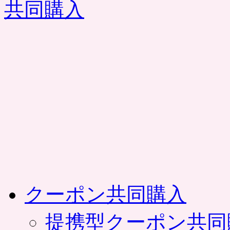
コ
ン
テ
ン
ツ
へ
ス
キ
ッ
プ
クーポン共同購入
提携型クーポン共同