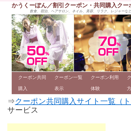
かうくーぽん／割引クーポン・共同購入クー
飲食、宿泊、ヘアサロン、ネイル、美容、リラク、レジャーな
クーポン共同
クーポン一覧
クーポン利用
購入
表示
体験
⇒
クーポン共同購入サイト一覧（
サービス