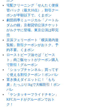
ポン
宅配クリーニング「せんたく便保
管パック（最大10点）」割引クー
ポンが半額以下で。くまポン
劇団四季ミュージカル「ノートル
ダムの鐘」京都貸切公演チケット
がルクサに登場。東京公演は即完
売
京浜フェリーボート「横浜港内遊
覧船」割引クーポンがおトク。予
約不要。くまポン
ローストビーフ油そば「ビース
ト」肉ご飯セットがクーポン購入
で割引！グルーポン
「ショップチャンネル」買ってす
ぐ使える割引クーポン！ポンパレ
置き換えダイエットに！「もち
麦」たっぷり1kgで大幅割引！ポン
パレ
「ケンタッキーフライドチキン」
KFCカードがグルーポンでおト
ク！