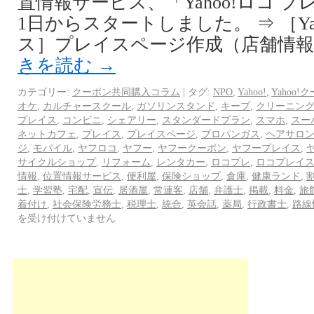
置情報サービス、「Yahoo!ロコ プレ
1日からスタートしました。 ⇒ ［Ya
ス］プレイスページ作成（店舗情報登録
きを読む
→
カテゴリー:
クーポン共同購入コラム
|
タグ:
NPO
,
Yahoo!
,
Yahoo!
オケ
,
カルチャースクール
,
ガソリンスタンド
,
キープ
,
クリーニン
プレイス
,
コンビニ
,
シェアリー
,
スタンダードプラン
,
スマホ
,
スー
ネットカフェ
,
プレイス
,
プレイスページ
,
プロパンガス
,
ヘアサロ
ジ
,
モバイル
,
ヤフロコ
,
ヤフー
,
ヤフークーポン
,
ヤフープレイス
,
サイクルショップ
,
リフォーム
,
レンタカー
,
ロコプレ
,
ロコプレイ
情報
,
位置情報サービス
,
便利屋
,
保険ショップ
,
倉庫
,
健康ランド
,
士
,
学習塾
,
宅配
,
宣伝
,
居酒屋
,
常連客
,
店舗
,
弁護士
,
掲載
,
料金
,
旅
着付け
,
社会保険労務士
,
税理士
,
統合
,
英会話
,
薬局
,
行政書士
,
路線
を受け付けていません