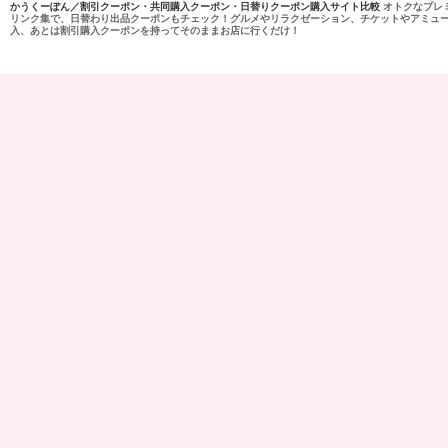
かうくーぽん／割引クーポン・共同購入クーポン・日替りクーポン購入サイト比較
オトクなプレ
リンク集で、日替わり出品クーポンもチェック！グルメやリラクゼーション、チケットやアミュ
入、あとは割引購入クーポンを持ってそのままお店に行くだけ！