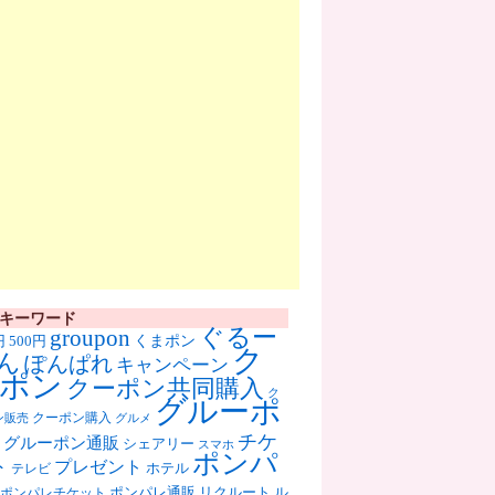
キーワード
ぐるー
groupon
くまポン
円
500円
ク
ん
ぽんぱれ
キャンペーン
ポン
クーポン共同購入
ク
グルーポ
クーポン購入
ン販売
グルメ
チケ
グルーポン通販
シェアリー
スマホ
ポンパ
ト
プレゼント
ホテル
テレビ
ポンパレ通販
リクルート
ル
ポンパレチケット