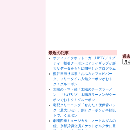
最近の記事
過
ボディメイクホットヨガ［LIPTY／リプ
ティ］割引クーポンは？ライザップが膨
大なデータをもとに開発したプログラム
熊谷日帰り温泉「おふろカフェビバー
ク」フリータイム入館クーポンがおト
ク！グルーポン
太陽のトマト麺「太陽のチーズラーメ
ン」「ちびリゾ」太陽系ラーメンがクー
ポンでおトク！グルーポン
宅配クリーニング「せんたく便保管パッ
ク（最大10点）」割引クーポンが半額以
下で。くまポン
劇団四季ミュージカル「ノートルダムの
鐘」京都貸切公演チケットがルクサに登