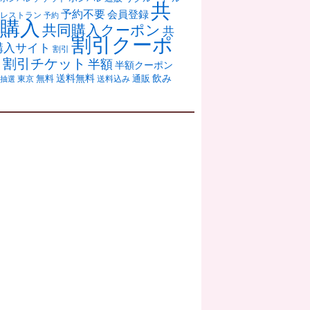
共
予約不要
会員登録
レストラン
予約
購入
共同購入クーポン
共
割引クーポ
購入サイト
割引
ン
割引チケット
半額
半額クーポン
送料無料
飲み
通販
東京
無料
抽選
送料込み