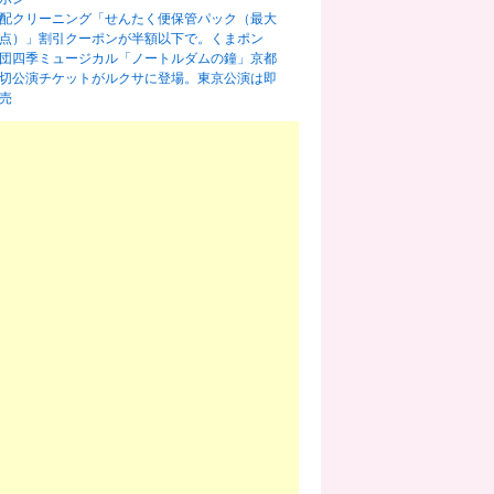
配クリーニング「せんたく便保管パック（最大
0点）」割引クーポンが半額以下で。くまポン
団四季ミュージカル「ノートルダムの鐘」京都
切公演チケットがルクサに登場。東京公演は即
売