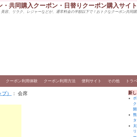
ン・共同購入クーポン・日替りクーポン購入サイ
、美容、リラク、レジャーなどが、通常料金の半額以下で！おトクなクーポン共同購
クーポン利用体験
クーポン利用方法
便利サイト
その他
トラ
新し
ップ）
： 会席
ボ
ク
開
熊
タ
太
リ
ー