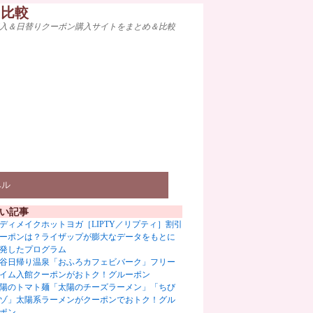
ト比較
入＆日替りクーポン購入サイトをまとめ＆比較
ベル
い記事
ディメイクホットヨガ［LIPTY／リプティ］割引
ーポンは？ライザップが膨大なデータをもとに
発したプログラム
谷日帰り温泉「おふろカフェビバーク」フリー
イム入館クーポンがおトク！グルーポン
陽のトマト麺「太陽のチーズラーメン」「ちび
ゾ」太陽系ラーメンがクーポンでおトク！グル
ポン