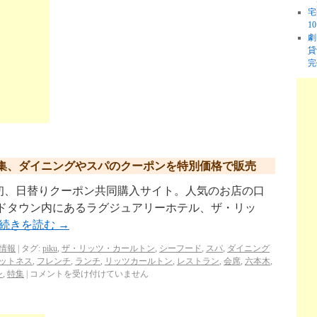
宅
1
劇
貸
完
集、ダイニングやスパのクーポンを特別価格で販売
ku.jp/ 日本初、日替りクーポン共同購入サイト。人気のお店の口
ッドタウン内にあるラグジュアリーホテル、ザ・リッ
続きを読む
→
情報
|
タグ:
piku
,
ザ・リッツ・カールトン
,
シーフード
,
スパ
,
ダイニング
ットネス
,
フレンチ
,
ランチ
,
リッツカールトン
,
レストラン
,
会席
,
六本木
,
ン
,
特集
|
コメントを受け付けていません