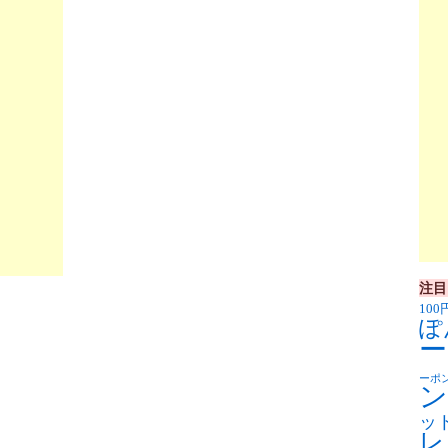
注目
100
ぽ
ー
ーポ
ン
ッ
レ