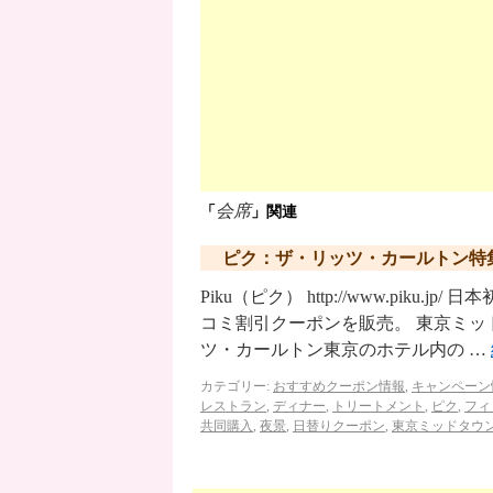
会席
「
」関連
ピク：ザ・リッツ・カールトン特
Piku（ピク） http://www.pi
コミ割引クーポンを販売。 東京ミ
ツ・カールトン東京のホテル内の …
カテゴリー:
おすすめクーポン情報
,
キャンペーン
レストラン
,
ディナー
,
トリートメント
,
ピク
,
フィ
共同購入
,
夜景
,
日替りクーポン
,
東京ミッドタウ