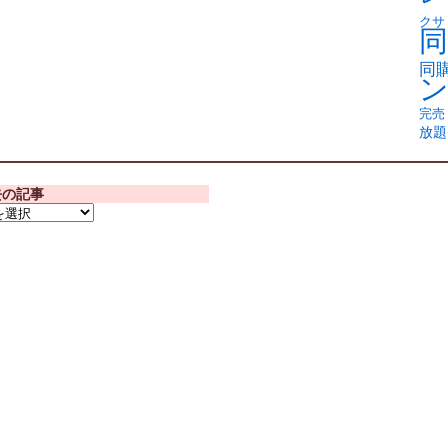
クサ
同
同
完売
放題
去の記事