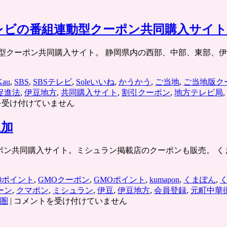
Sテレビの番組連動型クーポン共同購入サイト
岡県。テレビ番組連動型クーポン共同購入サイト。 静岡県内の西部、中部
Kau
,
SBS
,
SBSテレビ
,
Soleいいね
,
かうかう
,
ご当地
,
ご当地版ク
促進法
,
伊豆地方
,
共同購入サイト
,
割引クーポン
,
地方テレビ局
,
カ
を受け付けていません
追加
グループの割引クーポン共同購入サイト。ミシュラン掲載店のクーポンも販売
00ポイント
,
GMOクーポン
,
GMOポイント
,
kumapon
,
くまぽん
,
ーン
,
クマポン
,
ミシュラン
,
伊豆
,
伊豆地方
,
会員登録
,
元町中華
く
圏
|
コメントを受け付けていません
ま
ポ