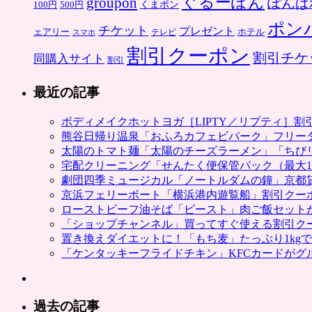
ぐるーぽん
groupon
ぽんぱ
くまポン
100円
500円
ポン
チケット
プレゼント
ホテル
ェアリー
スマホ
テレビ
割引クーポン
割引チケ
同購入サイト
割引
最近の記事
ボディメイクホットヨガ［LIPTY／リプティ］
熊谷日帰り温泉「おふろカフェビバーク」フリー
太陽のトマト麺「太陽のチーズラーメン」「ちび
宅配クリーニング「せんたく便保管パック（最大1
劇団四季ミュージカル「ノートルダムの鐘」京都
京浜フェリーボート「横浜港内遊覧船」割引クー
ローストビーフ油そば「ビースト」肉ご飯セット
「ショップチャンネル」買ってすぐ使える割引ク
置き換えダイエットに！「もち麦」たっぷり1kg
「ケンタッキーフライドチキン」KFCカードがグ
過去の記事