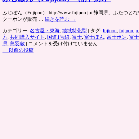
の
番
ふじぽん（Fujipon） http://www.fujipon.j
組
クーポンが販売 …
続きを読む
→
連
動
カテゴリー:
名古屋・東海
,
地域特化型
|
タグ:
fujipon
,
fujipon.jp
型
方
,
共同購入サイト
,
国道1号線
,
富士
,
富士ぽん
,
富士ポン
,
富士
ク
ふ
県
,
鳥羽敦
|
コメントを受け付けていません
ー
じ
←
以前の投稿
ポ
ぽ
ン
ん
共
（Fujipon）
同
（静
購
岡
入
県）
サ
は
イ
ト
は