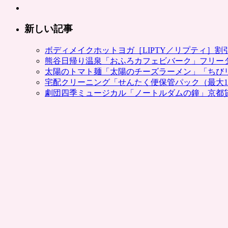
新しい記事
ボディメイクホットヨガ［LIPTY／リプティ］
熊谷日帰り温泉「おふろカフェビバーク」フリー
太陽のトマト麺「太陽のチーズラーメン」「ちび
宅配クリーニング「せんたく便保管パック（最大1
劇団四季ミュージカル「ノートルダムの鐘」京都