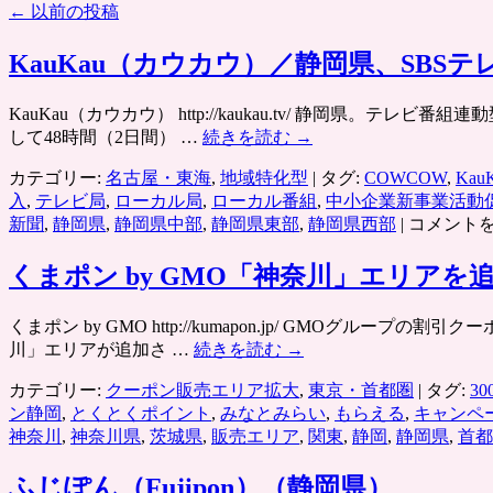
←
以前の投稿
KauKau（カウカウ）／静岡県、SB
KauKau（カウカウ） http://kaukau.tv/ 静
して48時間（2日間） …
続きを読む
→
カテゴリー:
名古屋・東海
,
地域特化型
|
タグ:
COWCOW
,
Kau
入
,
テレビ局
,
ローカル局
,
ローカル番組
,
中小企業新事業活動
KauKau（
新聞
,
静岡県
,
静岡県中部
,
静岡県東部
,
静岡県西部
|
コメント
ウ
カ
くまポン by GMO「神奈川」エリアを
ウ）
／
くまポン by GMO http://kumapon.jp/ GMO
静
川」エリアが追加さ …
続きを読む
→
岡
県、
カテゴリー:
クーポン販売エリア拡大
,
東京・首都圏
|
タグ:
3
SBS
ン静岡
,
とくとくポイント
,
みなとみらい
,
もらえる
,
キャンペ
テ
神奈川
,
神奈川県
,
茨城県
,
販売エリア
,
関東
,
静岡
,
静岡県
,
首都
レ
ビ
ふじぽん（Fujipon）（静岡県）