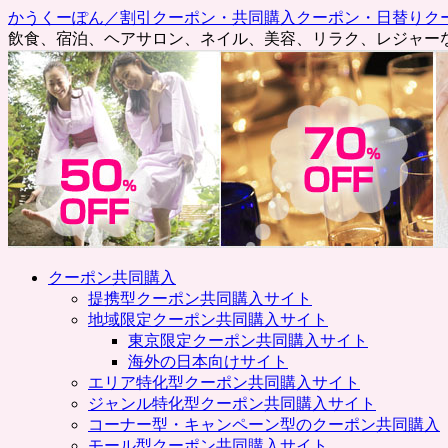
かうくーぽん／割引クーポン・共同購入クーポン・日替りク
飲食、宿泊、ヘアサロン、ネイル、美容、リラク、レジャー
コ
クーポン共同購入
ン
提携型クーポン共同購入サイト
テ
地域限定クーポン共同購入サイト
ン
東京限定クーポン共同購入サイト
ツ
海外の日本向けサイト
へ
エリア特化型クーポン共同購入サイト
ス
ジャンル特化型クーポン共同購入サイト
キ
コーナー型・キャンペーン型のクーポン共同購入
ッ
モール型クーポン共同購入サイト