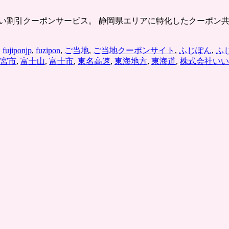
ン
by
p/ 静岡県。ふたつとない割引クーポンサービス。 静岡県エリアに特化し
GMO「神
奈
川」
,
fujiponjp
,
fuzipon
,
ご当地
,
ご当地クーポンサイト
,
ふじぽん
,
ふ
エ
宮市
,
富士山
,
富士市
,
東名高速
,
東海地方
,
東海道
,
株式会社いい
リ
ア
を
追
加
は