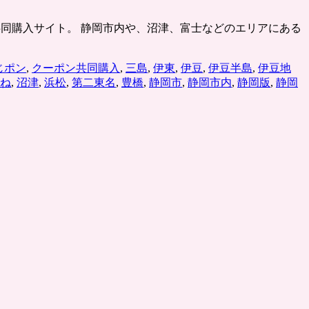
たクーポン共同購入サイト。 静岡市内や、沼津、富士などのエリアにある
じポン
,
クーポン共同購入
,
三島
,
伊東
,
伊豆
,
伊豆半島
,
伊豆地
ね
,
沼津
,
浜松
,
第二東名
,
豊橋
,
静岡市
,
静岡市内
,
静岡版
,
静岡