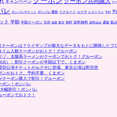
クーポン
クーポン共同購入
れ
キャンペーン
ク
パレ
予
ポンパレ通販
リクルート
ルクサ
ポンパレチケット
レストラン
予約
ット
半額
送料無料
飲
半額クーポン
完売
通販
東京
無料
抽選
送料込み
割引クーポンは？ライザップが膨大なデータをもとに開発したプ
タイム入館クーポンがおトク！グルーポン
リゾ」太陽系ラーメンがクーポンでおトク！グルーポン
0点）」割引クーポンが半額以下で。くまポン
貸切公演チケットがルクサに登場。東京公演は即完売
ポンがおトク。予約不要。くまポン
がクーポン購入で割引！グルーポン
ーポン！ポンパレ
で大幅割引！ポンパレ
ルーポンでおトク！