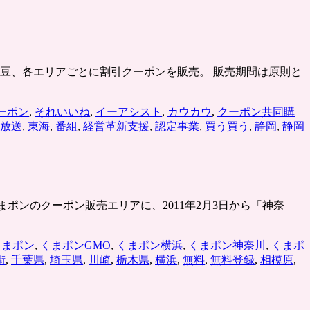
、東部、伊豆、各エリアごとに割引クーポンを販売。 販売期間は原則と
ーポン
,
それいいね
,
イーアシスト
,
カウカウ
,
クーポン共同購
放送
,
東海
,
番組
,
経営革新支援
,
認定事業
,
買う買う
,
静岡
,
静岡
。 くまポンのクーポン販売エリアに、2011年2月3日から「神奈
くまポン
,
くまポンGMO
,
くまポン横浜
,
くまポン神奈川
,
くまポ
街
,
千葉県
,
埼玉県
,
川崎
,
栃木県
,
横浜
,
無料
,
無料登録
,
相模原
,