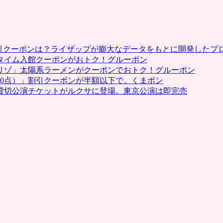
割引クーポンは？ライザップが膨大なデータをもとに開発したプ
タイム入館クーポンがおトク！グルーポン
リゾ」太陽系ラーメンがクーポンでおトク！グルーポン
0点）」割引クーポンが半額以下で。くまポン
貸切公演チケットがルクサに登場。東京公演は即完売