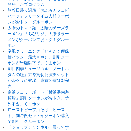
開発したプログラム
熊谷日帰り温泉「おふろカフェビ
バーク」フリータイム入館クーポ
ンがおトク！グルーポン
太陽のトマト麺「太陽のチーズラ
ーメン」「ちびリゾ」太陽系ラー
メンがクーポンでおトク！グルー
ポン
宅配クリーニング「せんたく便保
管パック（最大10点）」割引クー
ポンが半額以下で。くまポン
劇団四季ミュージカル「ノートル
ダムの鐘」京都貸切公演チケット
がルクサに登場。東京公演は即完
売
京浜フェリーボート「横浜港内遊
覧船」割引クーポンがおトク。予
約不要。くまポン
ローストビーフ油そば「ビース
ト」肉ご飯セットがクーポン購入
で割引！グルーポン
「ショップチャンネル」買ってす