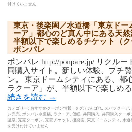
付けていません
東京・後楽園／水道橋「東京ドー
ーア」都心のど真ん中にある天然
半額以下で楽しめるチケット（ク
ポンパレ
ポンパレ http://ponpare.jp/ 
同購入サイト。新しい体験、プチ
ン。 東京ドームシティにある、都
ラクーア」が、半額以下で楽しめる
続きを読む
→
カテゴリー:
おすすめクーポン情報
|
タグ:
ぽんぱれ
,
スパラクーア
,
レ完売
,
ポンパレ水道橋
,
ラクーア
,
仮眠
,
共同購入
,
共同購入クーポ
温泉
,
完売クーポン
,
完売チケット
,
後楽園
,
東京ドームシティ
,
水道
を受け付けていません