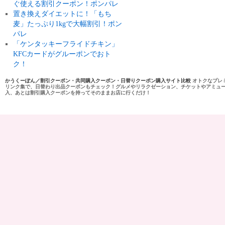
ぐ使える割引クーポン！ポンパレ
置き換えダイエットに！「もち
麦」たっぷり1kgで大幅割引！ポン
パレ
「ケンタッキーフライドチキン」
KFCカードがグルーポンでおト
ク！
かうくーぽん／割引クーポン・共同購入クーポン・日替りクーポン購入サイト比較
オトクなプレ
リンク集で、日替わり出品クーポンもチェック！グルメやリラクゼーション、チケットやアミュ
入、あとは割引購入クーポンを持ってそのままお店に行くだけ！