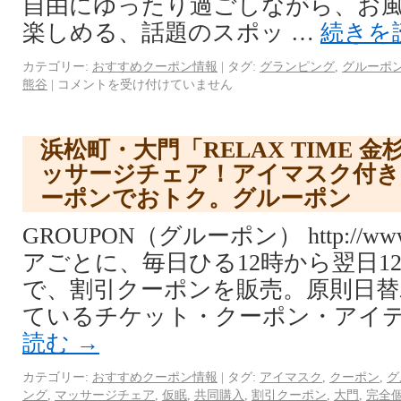
自由にゆったり過ごしながら、お
楽しめる、話題のスポッ …
続きを
カテゴリー:
おすすめクーポン情報
|
タグ:
グランピング
,
グルーポ
熊谷
|
コメントを受け付けていません
浜松町・大門「RELAX TIME 
ッサージチェア！アイマスク付き
ーポンでおトク。グルーポン
GROUPON（グルーポン） http://www.
アごとに、毎日ひる12時から翌日1
で、割引クーポンを販売。原則日替
ているチケット・クーポン・アイテ
読む
→
カテゴリー:
おすすめクーポン情報
|
タグ:
アイマスク
,
クーポン
,
グ
ング
,
マッサージチェア
,
仮眠
,
共同購入
,
割引クーポン
,
大門
,
完全