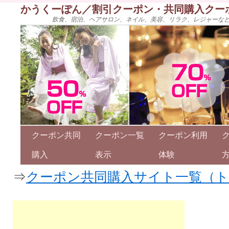
かうくーぽん／割引クーポン・共同購入クー
飲食、宿泊、ヘアサロン、ネイル、美容、リラク、レジャーな
クーポン共同
クーポン一覧
クーポン利用
購入
表示
体験
⇒
クーポン共同購入サイト一覧（