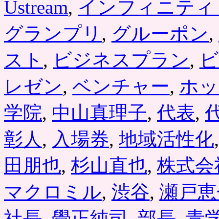
Ustream
,
インフィニティ
グランプリ
,
グルーポン
,
スト
,
ビジネスプラン
,
ビ
レゼン
,
ベンチャー
,
ホッ
学院
,
中山真理子
,
代表
,
彰人
,
入場券
,
地域活性化
田朋也
,
杉山直也
,
株式会
マクロミル
,
渋谷
,
瀬戸恵
社長
,
覺正純司
,
部長
,
青