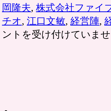
岡隆夫
,
株式会社ファイ
チオ
,
江口文敏
,
経営陣
,
ントを受け付けていませ