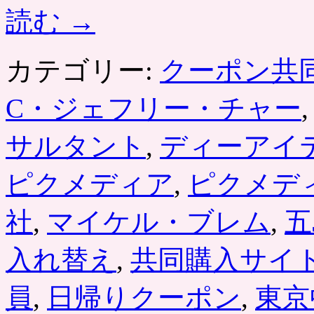
読む
→
カテゴリー:
クーポン共
C・ジェフリー・チャー
サルタント
,
ディーアイ
ピクメディア
,
ピクメデ
社
,
マイケル・ブレム
,
五
入れ替え
,
共同購入サイ
員
,
日帰りクーポン
,
東京