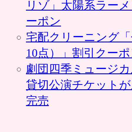
リゾ」太陽系ラーメ
ーポン
宅配クリーニング「
10点）」割引クー
劇団四季ミュージカ
貸切公演チケットが
完売