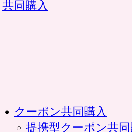
コ
ン
テ
ン
ツ
へ
ス
キ
ッ
プ
クーポン共同購入
提携型クーポン共同