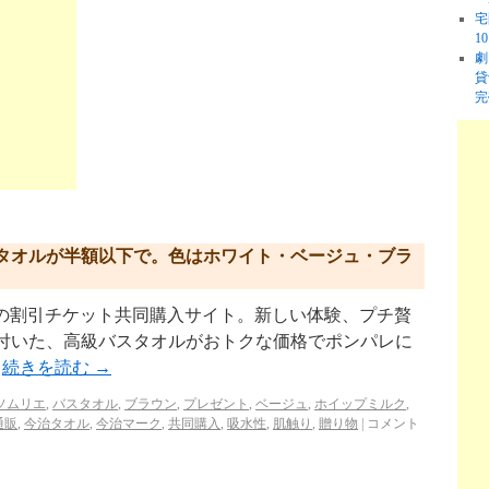
宅
1
劇
貸
完
タオルが半額以下で。色はホワイト・ベージュ・ブラ
p/ リクルートの割引チケット共同購入サイト。新しい体験、プチ贅
が付いた、高級バスタオルがおトクな価格でポンパレに
…
続きを読む
→
ソムリエ
,
バスタオル
,
ブラウン
,
プレゼント
,
ベージュ
,
ホイップミルク
,
通販
,
今治タオル
,
今治マーク
,
共同購入
,
吸水性
,
肌触り
,
贈り物
|
コメント