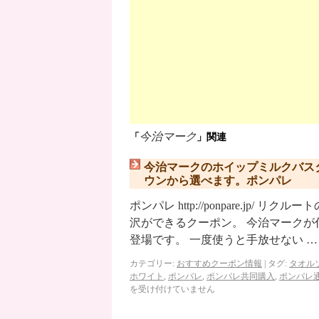
今治マーク
「
」関連
今治マークのホイップミルクバス
ウンから選べます。ポンパレ
ポンパレ http://ponpare.j
沢ができるクーポン。 今治マーク
登場です。 一度使うと手放せない 
カテゴリー:
おすすめクーポン情報
|
タグ:
タオル
ホワイト
,
ポンパレ
,
ポンパレ共同購入
,
ポンパレ
を受け付けていません