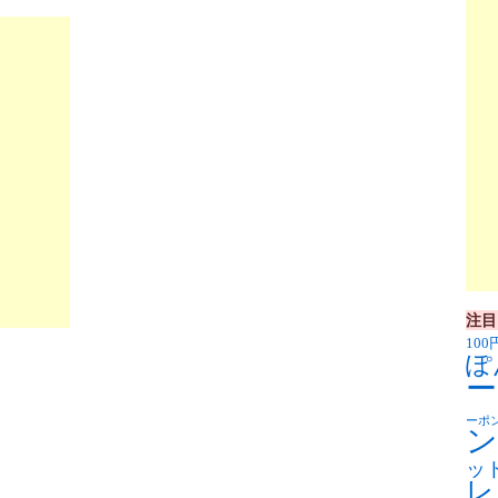
注目
100
ぽ
ー
ーポ
ン
ッ
レ