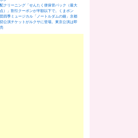
配クリーニング「せんたく便保管パック（最大
0点）」割引クーポンが半額以下で。くまポン
団四季ミュージカル「ノートルダムの鐘」京都
切公演チケットがルクサに登場。東京公演は即
売