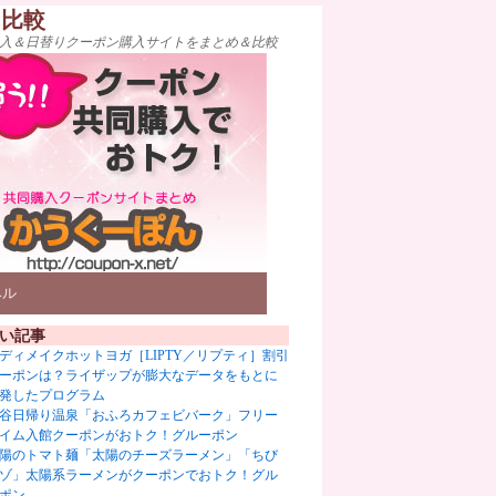
ト比較
入＆日替りクーポン購入サイトをまとめ＆比較
ベル
い記事
ディメイクホットヨガ［LIPTY／リプティ］割引
ーポンは？ライザップが膨大なデータをもとに
発したプログラム
谷日帰り温泉「おふろカフェビバーク」フリー
イム入館クーポンがおトク！グルーポン
陽のトマト麺「太陽のチーズラーメン」「ちび
ゾ」太陽系ラーメンがクーポンでおトク！グル
ポン