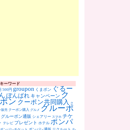
キーワード
ぐるー
groupon
くまポン
円
500円
ク
ん
ぽんぱれ
キャンペーン
ポン
クーポン共同購入
ク
グルーポ
クーポン購入
ン販売
グルメ
チケ
グルーポン通販
シェアリー
スマホ
ポンパ
ト
プレゼント
ホテル
テレビ
ポンパレ通販
リクルート
ル
ポンパレチケット