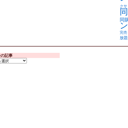
クサ
同
同
完売
放題
去の記事