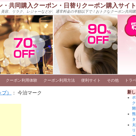
ン・共同購入クーポン・日替りクーポン購入サイ
、美容、リラク、レジャーなどが、通常料金の半額以下で！おトクなクーポン共同購
クーポン利用体験
クーポン利用方法
便利サイト
その他
トラ
新し
ップ）
： 今治マーク
ボ
ク
開
熊
タ
太
リ
ー