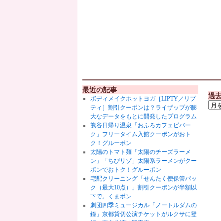
最近の記事
過
ボディメイクホットヨガ［LIPTY／リプ
ティ］割引クーポンは？ライザップが膨
大なデータをもとに開発したプログラム
熊谷日帰り温泉「おふろカフェビバー
ク」フリータイム入館クーポンがおト
ク！グルーポン
太陽のトマト麺「太陽のチーズラーメ
ン」「ちびリゾ」太陽系ラーメンがクー
ポンでおトク！グルーポン
宅配クリーニング「せんたく便保管パッ
ク（最大10点）」割引クーポンが半額以
下で。くまポン
劇団四季ミュージカル「ノートルダムの
鐘」京都貸切公演チケットがルクサに登