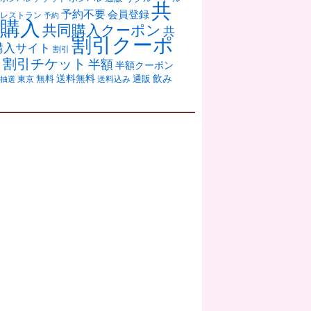
共
予約不要
会員登録
レストラン
予約
購入
共同購入クーポン
共
割引クーポ
購入サイト
割引
ン
割引チケット
半額
半額クーポン
送料無料
飲み
通販
東京
無料
抽選
送料込み