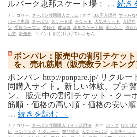
ルパーク恵那スケート場： …
続き
カテゴリー:
クーポン共同購入コラム
|
タグ:
100円入場券
,
すべらな
パーク恵那
,
クーポン
,
スケート場
,
チケット
,
人気チケット
,
入場券
ン
,
受験シーズン
,
受験生
,
岐阜県
,
恵那スケート場
,
滑らない
,
滑ら
い方
,
滑走券
|
コメントを受け付けていません
ポンパレ：販売中の割引チケット
を、売れ筋順（販売数ランキング
ポンパレ http://ponpare.jp/ 
同購入サイト。新しい体験、プチ
ン。 販売中の割引チケット・クー
筋順・価格の高い順・価格の安い順
…
続きを読む
→
カテゴリー:
クーポン共同購入サイト活用法
|
タグ:
おトク
,
ぽんぱ
レ
,
ランキング
,
リクルート
,
並び替え
,
人気クーポン
,
人気チケット