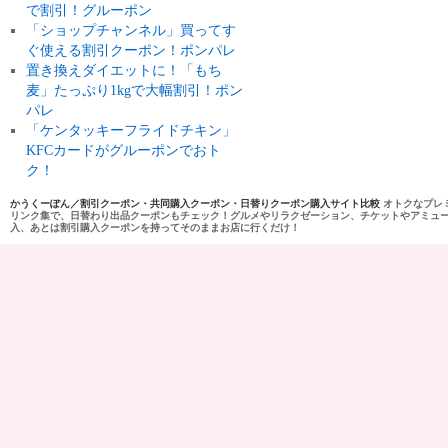
で割引！グルーポン
「ショップチャンネル」買ってす
ぐ使える割引クーポン！ポンパレ
置き換えダイエットに！「もち
麦」たっぷり1kgで大幅割引！ポン
パレ
「ケンタッキーフライドチキン」
KFCカードがグルーポンでおト
ク！
かうくーぽん／割引クーポン・共同購入クーポン・日替りクーポン購入サイト比較
オトクなプレ
リンク集で、日替わり出品クーポンもチェック！グルメやリラクゼーション、チケットやアミュ
入、あとは割引購入クーポンを持ってそのままお店に行くだけ！