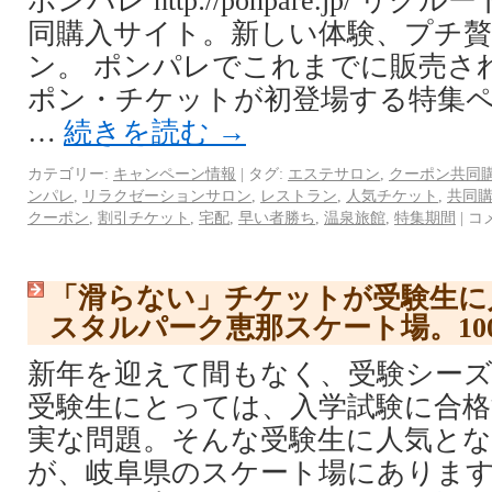
ポンパレ http://ponpare.jp/ 
同購入サイト。新しい体験、プチ
ン。 ポンパレでこれまでに販売さ
ポン・チケットが初登場する特集
…
続きを読む
→
カテゴリー:
キャンペーン情報
|
タグ:
エステサロン
,
クーポン共同
ンパレ
,
リラクゼーションサロン
,
レストラン
,
人気チケット
,
共同
クーポン
,
割引チケット
,
宅配
,
早い者勝ち
,
温泉旅館
,
特集期間
|
コ
「滑らない」チケットが受験生に
スタルパーク恵那スケート場。10
新年を迎えて間もなく、受験シー
受験生にとっては、入学試験に合
実な問題。そんな受験生に人気と
が、岐阜県のスケート場にあります