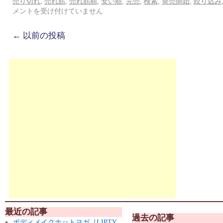
売り切れ
,
売れ筋
,
売れ筋順
,
安い順
,
完売
,
検索
,
発売開始
,
絞り込み
メントを受け付けていません
←
以前の投稿
最近の記事
過去の記事
ボディメイクホットヨガ［LIPTY