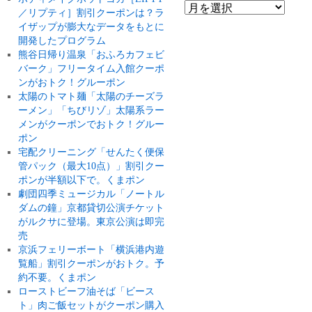
／リプティ］割引クーポンは？ラ
イザップが膨大なデータをもとに
開発したプログラム
熊谷日帰り温泉「おふろカフェビ
バーク」フリータイム入館クーポ
ンがおトク！グルーポン
太陽のトマト麺「太陽のチーズラ
ーメン」「ちびリゾ」太陽系ラー
メンがクーポンでおトク！グルー
ポン
宅配クリーニング「せんたく便保
管パック（最大10点）」割引クー
ポンが半額以下で。くまポン
劇団四季ミュージカル「ノートル
ダムの鐘」京都貸切公演チケット
がルクサに登場。東京公演は即完
売
京浜フェリーボート「横浜港内遊
覧船」割引クーポンがおトク。予
約不要。くまポン
ローストビーフ油そば「ビース
ト」肉ご飯セットがクーポン購入