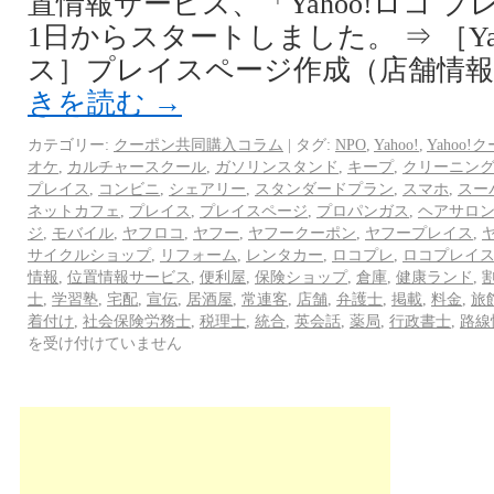
置情報サービス、「Yahoo!ロコ プレ
1日からスタートしました。 ⇒ ［Ya
ス］プレイスページ作成（店舗情報登録
きを読む
→
カテゴリー:
クーポン共同購入コラム
|
タグ:
NPO
,
Yahoo!
,
Yahoo!
オケ
,
カルチャースクール
,
ガソリンスタンド
,
キープ
,
クリーニン
プレイス
,
コンビニ
,
シェアリー
,
スタンダードプラン
,
スマホ
,
スー
ネットカフェ
,
プレイス
,
プレイスページ
,
プロパンガス
,
ヘアサロ
ジ
,
モバイル
,
ヤフロコ
,
ヤフー
,
ヤフークーポン
,
ヤフープレイス
,
サイクルショップ
,
リフォーム
,
レンタカー
,
ロコプレ
,
ロコプレイ
情報
,
位置情報サービス
,
便利屋
,
保険ショップ
,
倉庫
,
健康ランド
,
士
,
学習塾
,
宅配
,
宣伝
,
居酒屋
,
常連客
,
店舗
,
弁護士
,
掲載
,
料金
,
旅
着付け
,
社会保険労務士
,
税理士
,
統合
,
英会話
,
薬局
,
行政書士
,
路線
を受け付けていません