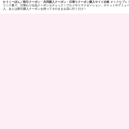
かうくーぽん／割引クーポン・共同購入クーポン・日替りクーポン購入サイト比較
オトクなプレ
リンク集で、日替わり出品クーポンもチェック！グルメやリラクゼーション、チケットやアミュ
入、あとは割引購入クーポンを持ってそのままお店に行くだけ！