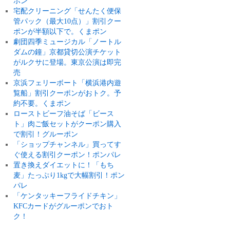
ポン
宅配クリーニング「せんたく便保
管パック（最大10点）」割引クー
ポンが半額以下で。くまポン
劇団四季ミュージカル「ノートル
ダムの鐘」京都貸切公演チケット
がルクサに登場。東京公演は即完
売
京浜フェリーボート「横浜港内遊
覧船」割引クーポンがおトク。予
約不要。くまポン
ローストビーフ油そば「ビース
ト」肉ご飯セットがクーポン購入
で割引！グルーポン
「ショップチャンネル」買ってす
ぐ使える割引クーポン！ポンパレ
置き換えダイエットに！「もち
麦」たっぷり1kgで大幅割引！ポン
パレ
「ケンタッキーフライドチキン」
KFCカードがグルーポンでおト
ク！