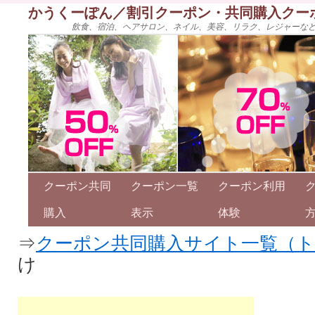
かうくーぽん／割引クーポン・共同購入クー
飲食、宿泊、ヘアサロン、ネイル、美容、リラク、レジャーな
クーポン共同
クーポン一覧
クーポン利用
購入
表示
体験
⇒
クーポン共同購入サイト一覧（
け