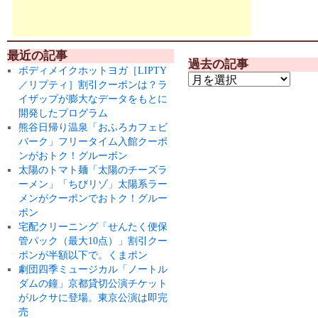
最近の記事
過去の記事
ボディメイクホットヨガ［LIPTY
／リプティ］割引クーポンは？ラ
イザップが膨大なデータをもとに
開発したプログラム
熊谷日帰り温泉「おふろカフェビ
バーク」フリータイム入館クーポ
ンがおトク！グルーポン
太陽のトマト麺「太陽のチーズラ
ーメン」「ちびリゾ」太陽系ラー
メンがクーポンでおトク！グルー
ポン
宅配クリーニング「せんたく便保
管パック（最大10点）」割引クー
ポンが半額以下で。くまポン
劇団四季ミュージカル「ノートル
ダムの鐘」京都貸切公演チケット
がルクサに登場。東京公演は即完
売