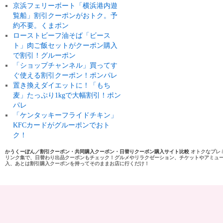
京浜フェリーボート「横浜港内遊
覧船」割引クーポンがおトク。予
約不要。くまポン
ローストビーフ油そば「ビース
ト」肉ご飯セットがクーポン購入
で割引！グルーポン
「ショップチャンネル」買ってす
ぐ使える割引クーポン！ポンパレ
置き換えダイエットに！「もち
麦」たっぷり1kgで大幅割引！ポン
パレ
「ケンタッキーフライドチキン」
KFCカードがグルーポンでおト
ク！
かうくーぽん／割引クーポン・共同購入クーポン・日替りクーポン購入サイト比較
オトクなプレ
リンク集で、日替わり出品クーポンもチェック！グルメやリラクゼーション、チケットやアミュ
入、あとは割引購入クーポンを持ってそのままお店に行くだけ！