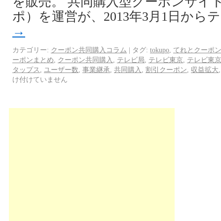
を販売。 共同購入型クーポンサイトの
ポ）を運営が、2013年3月1日から
→
カテゴリー:
クーポン共同購入コラム
|
タグ:
tokupo
,
てれとクーポ
ーポンまとめ
,
クーポン共同購入
,
テレビ局
,
テレビ東京
,
テレビ東
タップス
,
ユーザー数
,
事業継承
,
共同購入
,
割引クーポン
,
収益拡大
け付けていません