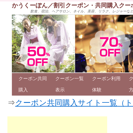
かうくーぽん／割引クーポン・共同購入クー
飲食、宿泊、ヘアサロン、ネイル、美容、リラク、レジャーな
クーポン共同
クーポン一覧
クーポン利用
購入
表示
体験
⇒
クーポン共同購入サイト一覧（