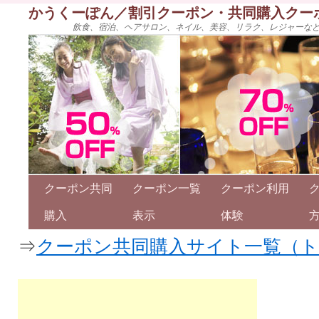
かうくーぽん／割引クーポン・共同購入クー
飲食、宿泊、ヘアサロン、ネイル、美容、リラク、レジャーな
クーポン共同
クーポン一覧
クーポン利用
購入
表示
体験
⇒
クーポン共同購入サイト一覧（