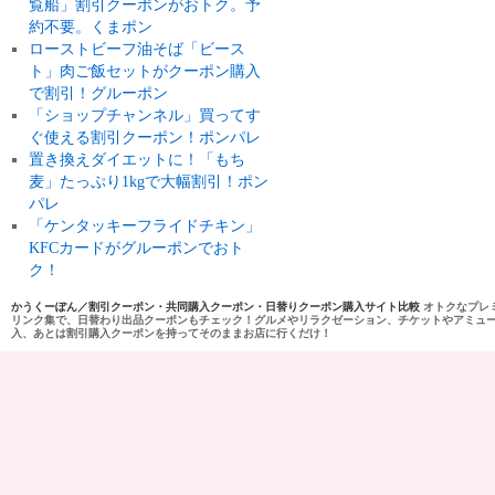
覧船」割引クーポンがおトク。予
約不要。くまポン
ローストビーフ油そば「ビース
ト」肉ご飯セットがクーポン購入
で割引！グルーポン
「ショップチャンネル」買ってす
ぐ使える割引クーポン！ポンパレ
置き換えダイエットに！「もち
麦」たっぷり1kgで大幅割引！ポン
パレ
「ケンタッキーフライドチキン」
KFCカードがグルーポンでおト
ク！
かうくーぽん／割引クーポン・共同購入クーポン・日替りクーポン購入サイト比較
オトクなプレ
リンク集で、日替わり出品クーポンもチェック！グルメやリラクゼーション、チケットやアミュ
入、あとは割引購入クーポンを持ってそのままお店に行くだけ！