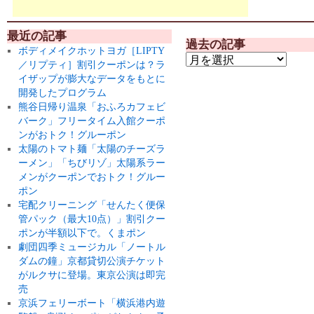
最近の記事
過去の記事
ボディメイクホットヨガ［LIPTY
／リプティ］割引クーポンは？ラ
イザップが膨大なデータをもとに
開発したプログラム
熊谷日帰り温泉「おふろカフェビ
バーク」フリータイム入館クーポ
ンがおトク！グルーポン
太陽のトマト麺「太陽のチーズラ
ーメン」「ちびリゾ」太陽系ラー
メンがクーポンでおトク！グルー
ポン
宅配クリーニング「せんたく便保
管パック（最大10点）」割引クー
ポンが半額以下で。くまポン
劇団四季ミュージカル「ノートル
ダムの鐘」京都貸切公演チケット
がルクサに登場。東京公演は即完
売
京浜フェリーボート「横浜港内遊