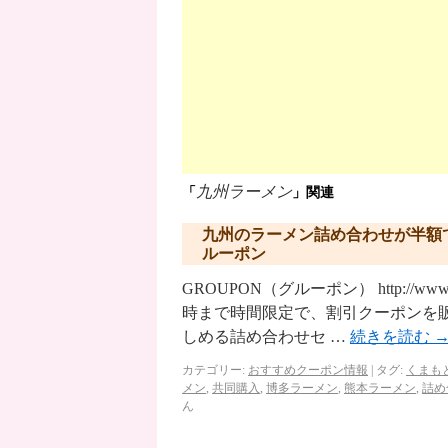
九州ラーメン
「
」関連
九州のラーメン詰め合わせが半額
ルーポン
GROUPON（グルーポン） http://ww
時まで時間限定で、割引クーポンを販
しめる詰め合わせセ …
続きを読む
カテゴリー:
おすすめクーポン情報
|
タグ:
くまも
メン
,
共同購入
,
博多ラーメン
,
熊本ラーメン
,
詰め
ん