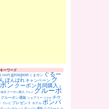
キーワード
ぐるー
groupon
くまポン
円
500円
ク
ん
ぽんぱれ
キャンペーン
ポン
クーポン共同購入
ク
グルーポ
クーポン購入
ン販売
グルメ
チケ
グルーポン通販
シェアリー
スマホ
ポンパ
ト
プレゼント
ホテル
テレビ
ポンパレ通販
リクルート
ル
ポンパレチケット