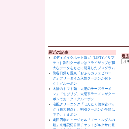
最近の記事
過
ボディメイクホットヨガ［LIPTY／リプ
ティ］割引クーポンは？ライザップが膨
大なデータをもとに開発したプログラム
熊谷日帰り温泉「おふろカフェビバー
ク」フリータイム入館クーポンがおト
ク！グルーポン
太陽のトマト麺「太陽のチーズラーメ
ン」「ちびリゾ」太陽系ラーメンがクー
ポンでおトク！グルーポン
宅配クリーニング「せんたく便保管パッ
ク（最大10点）」割引クーポンが半額以
下で。くまポン
劇団四季ミュージカル「ノートルダムの
鐘」京都貸切公演チケットがルクサに登