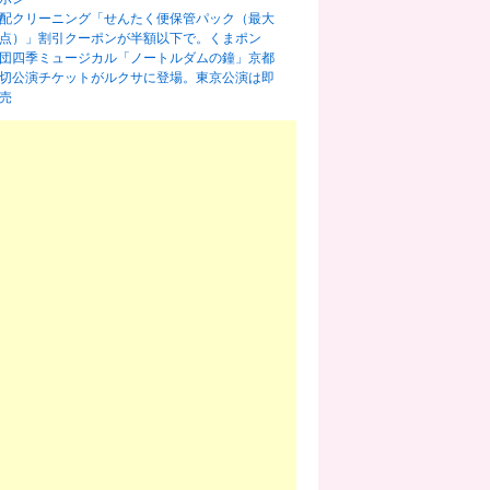
配クリーニング「せんたく便保管パック（最大
0点）」割引クーポンが半額以下で。くまポン
団四季ミュージカル「ノートルダムの鐘」京都
切公演チケットがルクサに登場。東京公演は即
売