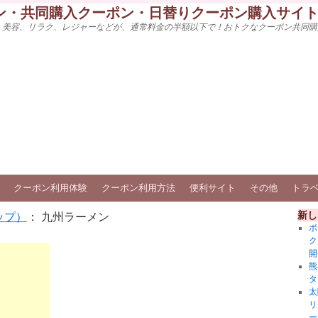
ン・共同購入クーポン・日替りクーポン購入サイ
、美容、リラク、レジャーなどが、通常料金の半額以下で！おトクなクーポン共同購
クーポン利用体験
クーポン利用方法
便利サイト
その他
トラ
新し
ップ）
： 九州ラーメン
ボ
ク
開
熊
タ
太
リ
ー