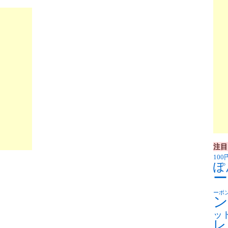
注目
100
ぽ
ー
ーポ
ン
ッ
レ