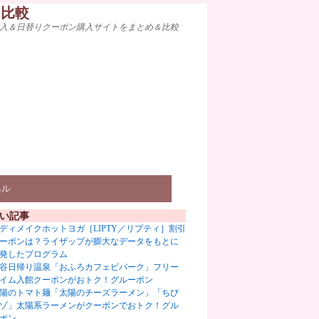
ト比較
入＆日替りクーポン購入サイトをまとめ＆比較
ベル
い記事
ディメイクホットヨガ［LIPTY／リプティ］割引
ーポンは？ライザップが膨大なデータをもとに
発したプログラム
谷日帰り温泉「おふろカフェビバーク」フリー
イム入館クーポンがおトク！グルーポン
陽のトマト麺「太陽のチーズラーメン」「ちび
ゾ」太陽系ラーメンがクーポンでおトク！グル
ポン