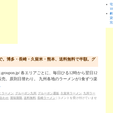
宅
1
劇
貸
完
で。博多・長崎・久留米・熊本、送料無料で半額。グ
w.groupon.jp/ 各エリアごとに、毎日ひる12時から翌日12
売。原則日替わり。 九州各地のラーメンが1食ずつ楽
→
とラーメン
,
グルーポン九州
,
グルーポン通販
,
久留米ラーメン
,
九州ラー
合わせ
,
賞味期限
,
送料無料
,
長崎ラーメン
|
コメントを受け付けていませ