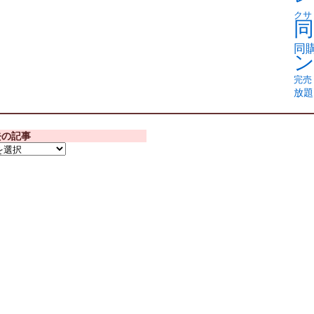
クサ
同
同
完売
放題
去の記事