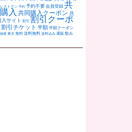
共
予約不要
会員登録
レストラン
予約
購入
共同購入クーポン
共
割引クーポ
購入サイト
割引
ン
割引チケット
半額
半額クーポン
送料無料
飲み
通販
東京
無料
抽選
送料込み