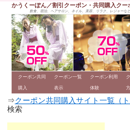
かうくーぽん／割引クーポン・共同購入クー
飲食、宿泊、ヘアサロン、ネイル、美容、リラク、レジャーな
クーポン共同
クーポン一覧
クーポン利用
購入
表示
体験
⇒
クーポン共同購入サイト一覧（
検索