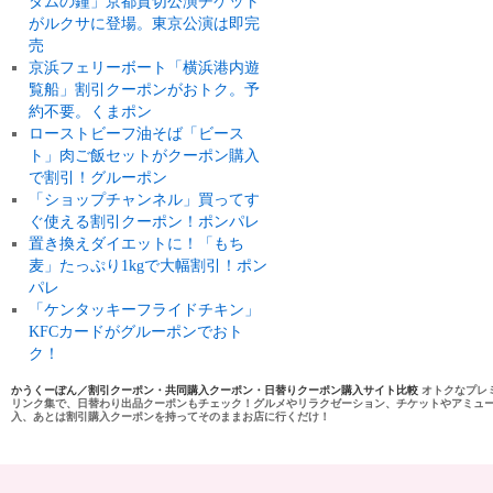
ダムの鐘」京都貸切公演チケット
がルクサに登場。東京公演は即完
売
京浜フェリーボート「横浜港内遊
覧船」割引クーポンがおトク。予
約不要。くまポン
ローストビーフ油そば「ビース
ト」肉ご飯セットがクーポン購入
で割引！グルーポン
「ショップチャンネル」買ってす
ぐ使える割引クーポン！ポンパレ
置き換えダイエットに！「もち
麦」たっぷり1kgで大幅割引！ポン
パレ
「ケンタッキーフライドチキン」
KFCカードがグルーポンでおト
ク！
かうくーぽん／割引クーポン・共同購入クーポン・日替りクーポン購入サイト比較
オトクなプレ
リンク集で、日替わり出品クーポンもチェック！グルメやリラクゼーション、チケットやアミュ
入、あとは割引購入クーポンを持ってそのままお店に行くだけ！