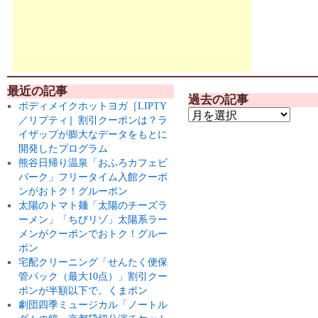
最近の記事
過去の記事
ボディメイクホットヨガ［LIPTY
／リプティ］割引クーポンは？ラ
イザップが膨大なデータをもとに
開発したプログラム
熊谷日帰り温泉「おふろカフェビ
バーク」フリータイム入館クーポ
ンがおトク！グルーポン
太陽のトマト麺「太陽のチーズラ
ーメン」「ちびリゾ」太陽系ラー
メンがクーポンでおトク！グルー
ポン
宅配クリーニング「せんたく便保
管パック（最大10点）」割引クー
ポンが半額以下で。くまポン
劇団四季ミュージカル「ノートル