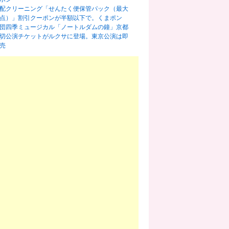
配クリーニング「せんたく便保管パック（最大
0点）」割引クーポンが半額以下で。くまポン
団四季ミュージカル「ノートルダムの鐘」京都
切公演チケットがルクサに登場。東京公演は即
売