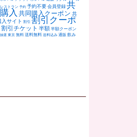
共
予約不要
会員登録
レストラン
予約
購入
共同購入クーポン
共
割引クーポ
購入サイト
割引
ン
割引チケット
半額
半額クーポン
送料無料
飲み
通販
東京
無料
抽選
送料込み