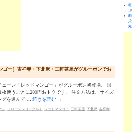
宅
1
劇
貸
完
ンゴー］吉祥寺・下北沢・三軒茶屋がグルーポンでお
チェーン「レッドマンゴー」がグルーポン初登場。 国
。1枚使うごとに200円おトクです。 注文方法は、サイズ
ングを選んで …
続きを読む
→
ポン
,
フローズンヨーグルト
,
レッドマンゴー
,
三軒茶屋
,
下北沢
,
吉祥寺
|