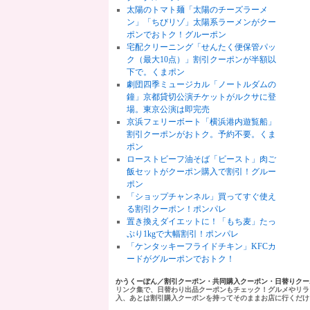
太陽のトマト麺「太陽のチーズラーメ
ン」「ちびリゾ」太陽系ラーメンがクー
ポンでおトク！グルーポン
宅配クリーニング「せんたく便保管パッ
ク（最大10点）」割引クーポンが半額以
下で。くまポン
劇団四季ミュージカル「ノートルダムの
鐘」京都貸切公演チケットがルクサに登
場。東京公演は即完売
京浜フェリーボート「横浜港内遊覧船」
割引クーポンがおトク。予約不要。くま
ポン
ローストビーフ油そば「ビースト」肉ご
飯セットがクーポン購入で割引！グルー
ポン
「ショップチャンネル」買ってすぐ使え
る割引クーポン！ポンパレ
置き換えダイエットに！「もち麦」たっ
ぷり1kgで大幅割引！ポンパレ
「ケンタッキーフライドチキン」KFCカ
ードがグルーポンでおトク！
かうくーぽん／割引クーポン・共同購入クーポン・日替りク
リンク集で、日替わり出品クーポンもチェック！グルメやリラ
入、あとは割引購入クーポンを持ってそのままお店に行くだけ