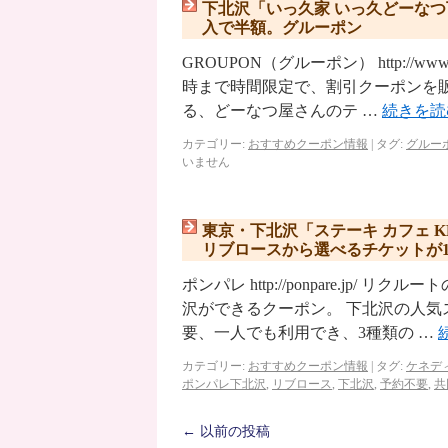
下北沢「いっ久家 いっ久どーな
入で半額。グルーポン
GROUPON（グルーポン） http://ww
時まで時間限定で、割引クーポンを
る、どーなつ屋さんのテ …
続きを
カテゴリー:
おすすめクーポン情報
|
タグ:
グルー
いません
東京・下北沢「ステーキ カフェ K
リブロースから選べるチケットが1
ポンパレ http://ponpare.j
沢ができるクーポン。 下北沢の人気
要、一人でも利用でき、3種類の …
カテゴリー:
おすすめクーポン情報
|
タグ:
ケネデ
ポンパレ下北沢
,
リブロース
,
下北沢
,
予約不要
,
共
←
以前の投稿