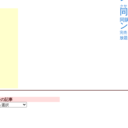
クサ
同
同
完売
放題
去の記事