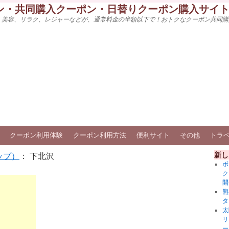
ン・共同購入クーポン・日替りクーポン購入サイ
、美容、リラク、レジャーなどが、通常料金の半額以下で！おトクなクーポン共同購
クーポン利用体験
クーポン利用方法
便利サイト
その他
トラ
新し
ップ）
： 下北沢
ボ
ク
開
熊
タ
太
リ
ー