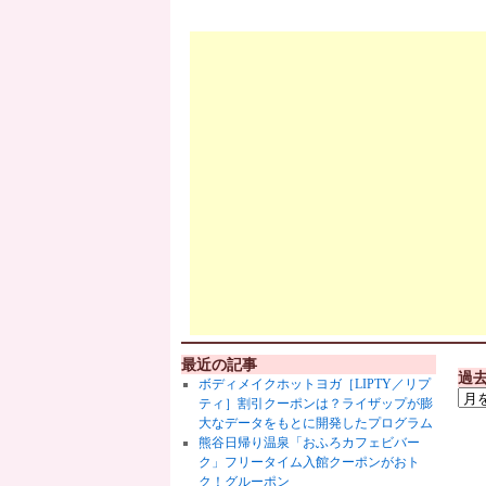
最近の記事
過
ボディメイクホットヨガ［LIPTY／リプ
ティ］割引クーポンは？ライザップが膨
大なデータをもとに開発したプログラム
熊谷日帰り温泉「おふろカフェビバー
ク」フリータイム入館クーポンがおト
ク！グルーポン