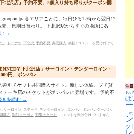
つ下北沢店」予約不要、5個入り持ち帰りがクーポン購
w.groupon.jp/ 各エリアごとに、毎日ひる12時から翌日12
販売。原則日替わり。 下北沢駅からすぐの場所にあ
読む
→
ポン
,
ドーナツ
,
下北沢
,
予約不要
,
共同購入
,
半額
|
コメントを受け付けて
ENNEDY 下北沢店」サーロイン・テンダーロイン・
000円、ポンパレ
p/ リクルートの割引チケット共同購入サイト。新しい体験、プチ贅
注目
ステーキ店のチケットがポンパレに登場です。 予約不
100
ぽ
続きを読む
→
ー
ィ
,
サーロイン
,
ステーキ
,
テンダーロイン
,
ポンパレ
,
ポンパレクーポン
,
ーポ
同購入
,
割引クーポン
,
割引チケット
|
コメントを受け付けていません
ン
ッ
レ