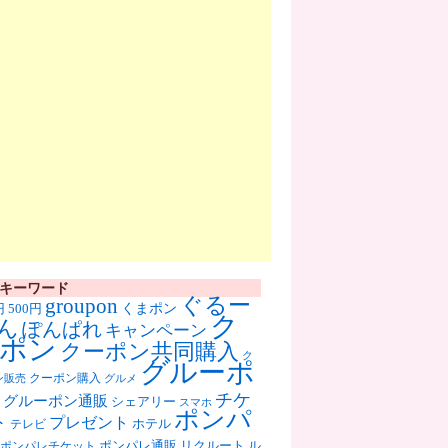
キーワード
ぐるー
groupon
くまポン
円
500円
ク
ん
ぽんぱれ
キャンペーン
ポン
クーポン共同購入
ク
グルーポ
クーポン購入
ン販売
グルメ
チケ
グルーポン通販
シェアリー
スマホ
ポンパ
ト
プレゼント
ホテル
テレビ
ポンパレ通販
リクルート
ル
ポンパレチケット