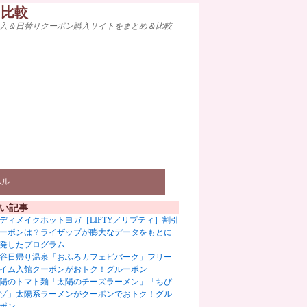
ト比較
入＆日替りクーポン購入サイトをまとめ＆比較
ベル
い記事
ディメイクホットヨガ［LIPTY／リプティ］割引
ーポンは？ライザップが膨大なデータをもとに
発したプログラム
谷日帰り温泉「おふろカフェビバーク」フリー
イム入館クーポンがおトク！グルーポン
陽のトマト麺「太陽のチーズラーメン」「ちび
ゾ」太陽系ラーメンがクーポンでおトク！グル
ポン