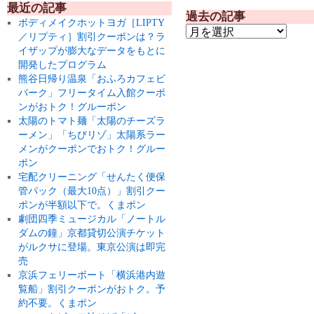
最近の記事
過去の記事
ボディメイクホットヨガ［LIPTY
／リプティ］割引クーポンは？ラ
イザップが膨大なデータをもとに
開発したプログラム
熊谷日帰り温泉「おふろカフェビ
バーク」フリータイム入館クーポ
ンがおトク！グルーポン
太陽のトマト麺「太陽のチーズラ
ーメン」「ちびリゾ」太陽系ラー
メンがクーポンでおトク！グルー
ポン
宅配クリーニング「せんたく便保
管パック（最大10点）」割引クー
ポンが半額以下で。くまポン
劇団四季ミュージカル「ノートル
ダムの鐘」京都貸切公演チケット
がルクサに登場。東京公演は即完
売
京浜フェリーボート「横浜港内遊
覧船」割引クーポンがおトク。予
約不要。くまポン