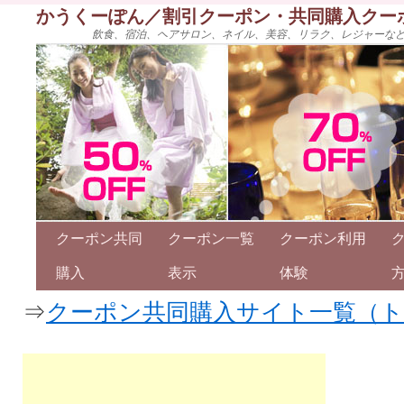
かうくーぽん／割引クーポン・共同購入クー
飲食、宿泊、ヘアサロン、ネイル、美容、リラク、レジャーな
クーポン共同
クーポン一覧
クーポン利用
購入
表示
体験
⇒
クーポン共同購入サイト一覧（