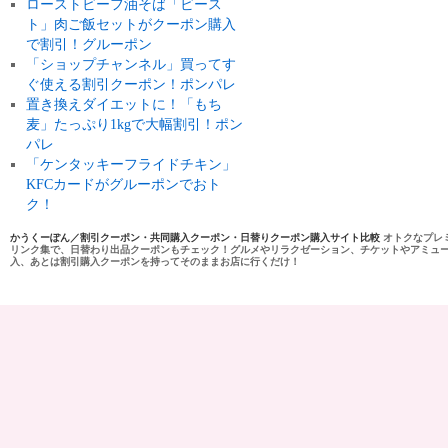
ローストビーフ油そば「ビース
ト」肉ご飯セットがクーポン購入
で割引！グルーポン
「ショップチャンネル」買ってす
ぐ使える割引クーポン！ポンパレ
置き換えダイエットに！「もち
麦」たっぷり1kgで大幅割引！ポン
パレ
「ケンタッキーフライドチキン」
KFCカードがグルーポンでおト
ク！
かうくーぽん／割引クーポン・共同購入クーポン・日替りクーポン購入サイト比較
オトクなプレ
リンク集で、日替わり出品クーポンもチェック！グルメやリラクゼーション、チケットやアミュ
入、あとは割引購入クーポンを持ってそのままお店に行くだけ！