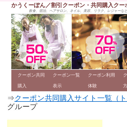
かうくーぽん／割引クーポン・共同購入クー
飲食、宿泊、ヘアサロン、ネイル、美容、リラク、レジャーな
クーポン共同
クーポン一覧
クーポン利用
購入
表示
体験
⇒
クーポン共同購入サイト一覧（
グループ