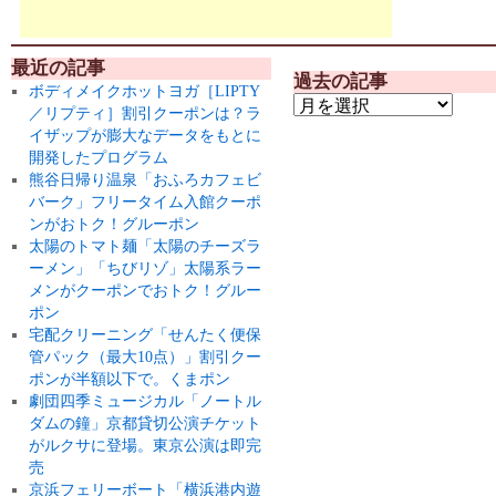
最近の記事
過去の記事
ボディメイクホットヨガ［LIPTY
／リプティ］割引クーポンは？ラ
イザップが膨大なデータをもとに
開発したプログラム
熊谷日帰り温泉「おふろカフェビ
バーク」フリータイム入館クーポ
ンがおトク！グルーポン
太陽のトマト麺「太陽のチーズラ
ーメン」「ちびリゾ」太陽系ラー
メンがクーポンでおトク！グルー
ポン
宅配クリーニング「せんたく便保
管パック（最大10点）」割引クー
ポンが半額以下で。くまポン
劇団四季ミュージカル「ノートル
ダムの鐘」京都貸切公演チケット
がルクサに登場。東京公演は即完
売
京浜フェリーボート「横浜港内遊