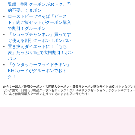
覧船」割引クーポンがおトク。予
約不要。くまポン
ローストビーフ油そば「ビース
ト」肉ご飯セットがクーポン購入
で割引！グルーポン
「ショップチャンネル」買ってす
ぐ使える割引クーポン！ポンパレ
置き換えダイエットに！「もち
麦」たっぷり1kgで大幅割引！ポン
パレ
「ケンタッキーフライドチキン」
KFCカードがグルーポンでおト
ク！
かうくーぽん／割引クーポン・共同購入クーポン・日替りクーポン購入サイト比較
オトクなプレ
リンク集で、日替わり出品クーポンもチェック！グルメやリラクゼーション、チケットやアミュ
入、あとは割引購入クーポンを持ってそのままお店に行くだけ！