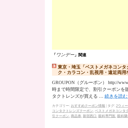
ワンデー
「
」関連
東京・埼玉「ベストメガネコンタク
ク・カラコン・乱視用・遠近両用
GROUPON（グルーポン） http://ww
時まで時間限定で、割引クーポンを
タクトレンズが買える …
続きを読
カテゴリー:
おすすめクーポン情報
|
タグ:
2ウィ
コンタクトレンズクーポン
,
ベストメガネコンタ
引クーポン
,
商品券
,
新宿西口
,
眼科専門医
,
眼科隣