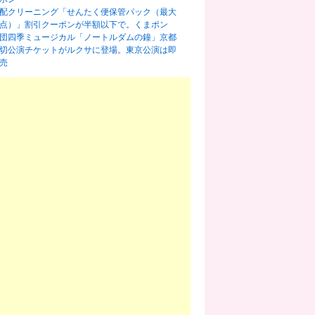
配クリーニング「せんたく便保管パック（最大
0点）」割引クーポンが半額以下で。くまポン
団四季ミュージカル「ノートルダムの鐘」京都
切公演チケットがルクサに登場。東京公演は即
売