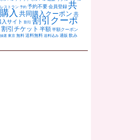
共
予約不要
会員登録
レストラン
予約
購入
共同購入クーポン
共
割引クーポ
購入サイト
割引
ン
割引チケット
半額
半額クーポン
送料無料
飲み
通販
東京
無料
抽選
送料込み