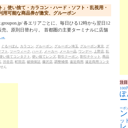
ト」使い捨て・カラコン・ハード・ソフト・乱視用・
利用可能な商品券が激安、グルーポン
w.groupon.jp/ 各エリアごとに、毎日ひる12時から翌日12
販売。原則日替わり。 首都圏の主要ターミナルに店舗
む
→
,
ぐるーぽん
,
カラコン
,
グルーポン
,
グルーポン埼玉
,
グルーポン東京
,
グ
ソフト
,
ツーウィーク
,
ハード
,
メーカー
,
メーカー品
,
ワンデー
,
上野店
,
乱
使い捨てコンタクト
,
使い捨てレンズ
,
割引クーポン
,
割引チケット
,
商品
店
,
渋谷店
,
町田店
,
破損保証
,
藤沢店
,
調整補償
,
遠近両用
,
遠近両用コンタ
せん
注目
100
ぽ
ー
ーポ
ン
ッ
レ