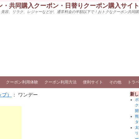
ン・共同購入クーポン・日替りクーポン購入サイ
、美容、リラク、レジャーなどが、通常料金の半額以下で！おトクなクーポン共同購
クーポン利用体験
クーポン利用方法
便利サイト
その他
トラ
新し
ップ）
： ワンデー
ボ
ク
開
熊
タ
太
リ
ー