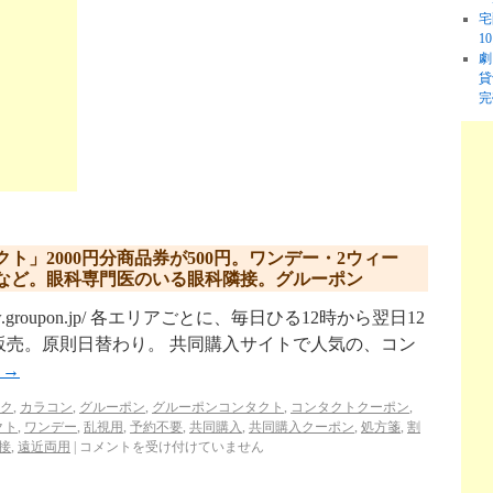
宅
1
劇
貸
完
ト」2000円分商品券が500円。ワンデー・2ウィー
など。眼科専門医のいる眼科隣接。グルーポン
w.groupon.jp/ 各エリアごとに、毎日ひる12時から翌日12
販売。原則日替わり。 共同購入サイトで人気の、コン
む
→
ーク
,
カラコン
,
グルーポン
,
グルーポンコンタクト
,
コンタクトクーポン
,
クト
,
ワンデー
,
乱視用
,
予約不要
,
共同購入
,
共同購入クーポン
,
処方箋
,
割
接
,
遠近両用
|
コメントを受け付けていません