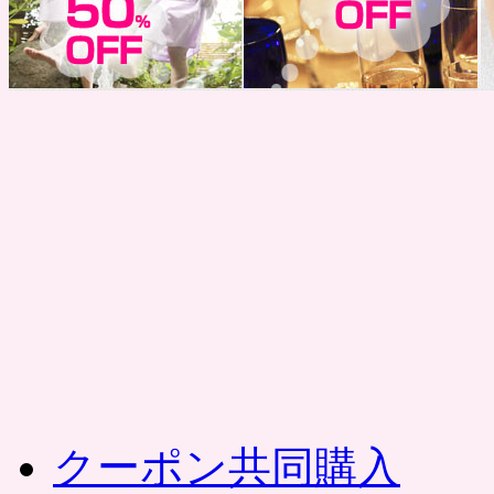
コ
ン
テ
ン
ツ
へ
ス
キ
ッ
プ
クーポン共同購入