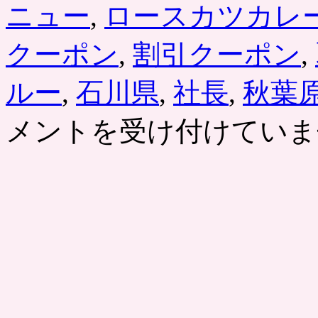
ッ
ニュー
,
ロースカツカレ
ク
ス
クーポン
,
割引クーポン
,
定
食
な
ルー
,
石川県
,
社長
,
秋葉
ど
が
半
メントを受け付けていま
額
の
割
引
ク
ー
ポ
ン
が
登
場。
グ
ル