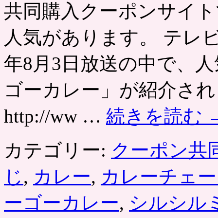
共同購入クーポンサイト
野」
老
舗
人気があります。 テレビ
の
ロ
ー
年8月3日放送の中で、
ス
カ
ゴーカレー」が紹介され
ツ
カ
レ
http://ww …
続きを読む
ー・
メ
ン
カテゴリー:
クーポン共
チ
カ
ツ
じ
,
カレー
,
カレーチェー
カ
レ
ーゴーカレー
,
シルシル
ー・
ミ