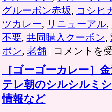
グルーポン赤坂
,
コシヒ
ツカレー
,
リニューアル
,
不要
,
共同購入クーポン
,
赤
ポン
,
老舗
|
コメントを
坂・
溜
池
［ゴーゴーカレー］金
山
王
「と
テレ朝のシルシルミシ
ん
か
つ
情報など
赤
坂
水