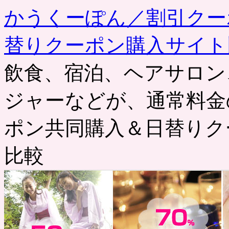
かうくーぽん／割引クー
替りクーポン購入サイト
飲食、宿泊、ヘアサロン
ジャーなどが、通常料金
ポン共同購入＆日替りク
比較