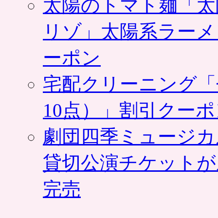
太陽のトマト麺「太
リゾ」太陽系ラーメ
ーポン
宅配クリーニング「
10点）」割引クー
劇団四季ミュージカ
貸切公演チケットが
完売