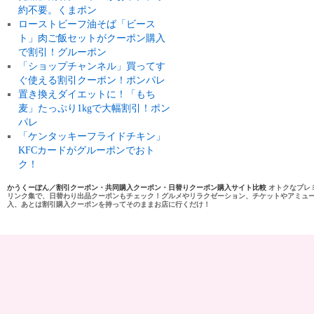
約不要。くまポン
ローストビーフ油そば「ビース
ト」肉ご飯セットがクーポン購入
で割引！グルーポン
「ショップチャンネル」買ってす
ぐ使える割引クーポン！ポンパレ
置き換えダイエットに！「もち
麦」たっぷり1kgで大幅割引！ポン
パレ
「ケンタッキーフライドチキン」
KFCカードがグルーポンでおト
ク！
かうくーぽん／割引クーポン・共同購入クーポン・日替りクーポン購入サイト比較
オトクなプレ
リンク集で、日替わり出品クーポンもチェック！グルメやリラクゼーション、チケットやアミュ
入、あとは割引購入クーポンを持ってそのままお店に行くだけ！