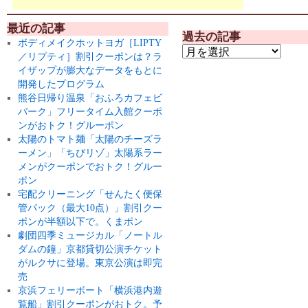
最近の記事
過去の記事
ボディメイクホットヨガ［LIPTY
／リプティ］割引クーポンは？ラ
イザップが膨大なデータをもとに
開発したプログラム
熊谷日帰り温泉「おふろカフェビ
バーク」フリータイム入館クーポ
ンがおトク！グルーポン
太陽のトマト麺「太陽のチーズラ
ーメン」「ちびリゾ」太陽系ラー
メンがクーポンでおトク！グルー
ポン
宅配クリーニング「せんたく便保
管パック（最大10点）」割引クー
ポンが半額以下で。くまポン
劇団四季ミュージカル「ノートル
ダムの鐘」京都貸切公演チケット
がルクサに登場。東京公演は即完
売
京浜フェリーボート「横浜港内遊
覧船」割引クーポンがおトク。予