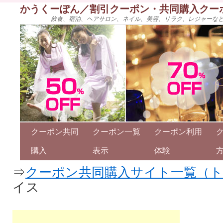
かうくーぽん／割引クーポン・共同購入クー
飲食、宿泊、ヘアサロン、ネイル、美容、リラク、レジャーな
クーポン共同
クーポン一覧
クーポン利用
購入
表示
体験
⇒
クーポン共同購入サイト一覧（
イス