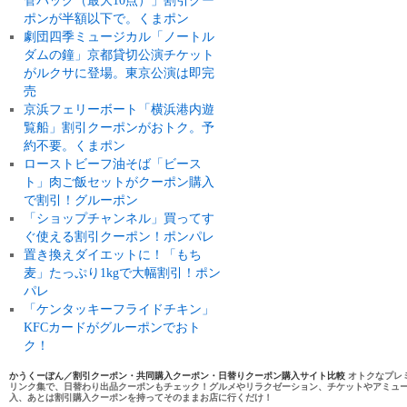
管パック（最大10点）」割引クー
ポンが半額以下で。くまポン
劇団四季ミュージカル「ノートル
ダムの鐘」京都貸切公演チケット
がルクサに登場。東京公演は即完
売
京浜フェリーボート「横浜港内遊
覧船」割引クーポンがおトク。予
約不要。くまポン
ローストビーフ油そば「ビース
ト」肉ご飯セットがクーポン購入
で割引！グルーポン
「ショップチャンネル」買ってす
ぐ使える割引クーポン！ポンパレ
置き換えダイエットに！「もち
麦」たっぷり1kgで大幅割引！ポン
パレ
「ケンタッキーフライドチキン」
KFCカードがグルーポンでおト
ク！
かうくーぽん／割引クーポン・共同購入クーポン・日替りクーポン購入サイト比較
オトクなプレ
リンク集で、日替わり出品クーポンもチェック！グルメやリラクゼーション、チケットやアミュ
入、あとは割引購入クーポンを持ってそのままお店に行くだけ！