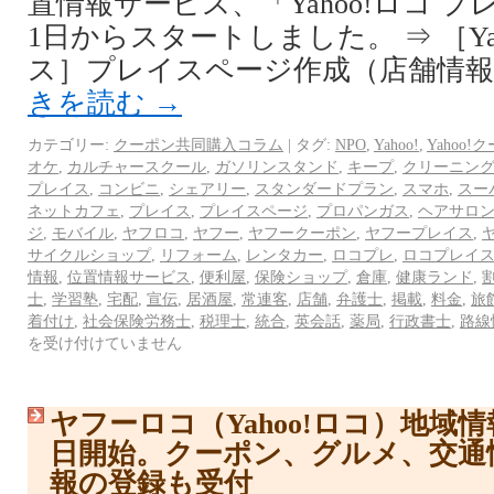
置情報サービス、「Yahoo!ロコ プレ
1日からスタートしました。 ⇒ ［Ya
ス］プレイスページ作成（店舗情報登録
きを読む
→
カテゴリー:
クーポン共同購入コラム
|
タグ:
NPO
,
Yahoo!
,
Yahoo!
オケ
,
カルチャースクール
,
ガソリンスタンド
,
キープ
,
クリーニン
プレイス
,
コンビニ
,
シェアリー
,
スタンダードプラン
,
スマホ
,
スー
ネットカフェ
,
プレイス
,
プレイスページ
,
プロパンガス
,
ヘアサロ
ジ
,
モバイル
,
ヤフロコ
,
ヤフー
,
ヤフークーポン
,
ヤフープレイス
,
サイクルショップ
,
リフォーム
,
レンタカー
,
ロコプレ
,
ロコプレイ
情報
,
位置情報サービス
,
便利屋
,
保険ショップ
,
倉庫
,
健康ランド
,
士
,
学習塾
,
宅配
,
宣伝
,
居酒屋
,
常連客
,
店舗
,
弁護士
,
掲載
,
料金
,
旅
着付け
,
社会保険労務士
,
税理士
,
統合
,
英会話
,
薬局
,
行政書士
,
路線
を受け付けていません
ヤフーロコ（Yahoo!ロコ）地域
日開始。クーポン、グルメ、交通
報の登録も受付