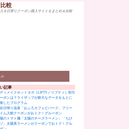
ト比較
入＆日替りクーポン購入サイトをまとめ＆比較
ベル
い記事
ディメイクホットヨガ［LIPTY／リプティ］割引
ーポンは？ライザップが膨大なデータをもとに
発したプログラム
谷日帰り温泉「おふろカフェビバーク」フリー
イム入館クーポンがおトク！グルーポン
陽のトマト麺「太陽のチーズラーメン」「ちび
ゾ」太陽系ラーメンがクーポンでおトク！グル
ポン