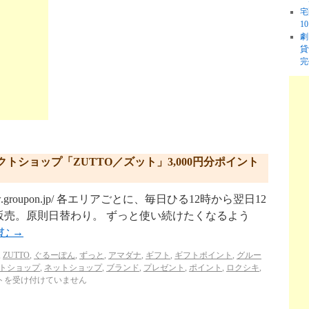
宅
1
劇
貸
完
ショップ「ZUTTO／ズット」3,000円分ポイント
w.groupon.jp/ 各エリアごとに、毎日ひる12時から翌日12
販売。原則日替わり。 ずっと使い続けたくなるよう
読む
→
,
ZUTTO
,
ぐるーぽん
,
ずっと
,
アマダナ
,
ギフト
,
ギフトポイント
,
グルー
トショップ
,
ネットショップ
,
ブランド
,
プレゼント
,
ポイント
,
ロクシキ
,
トを受け付けていません