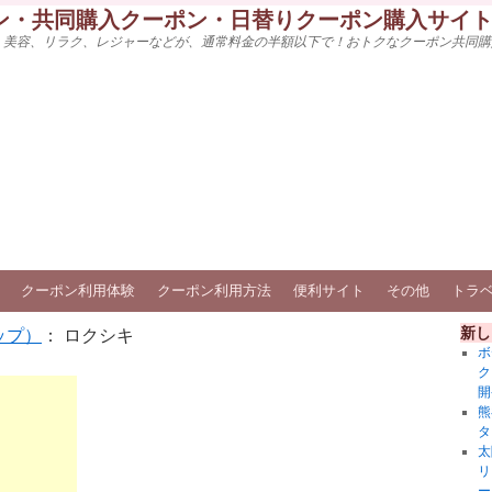
ン・共同購入クーポン・日替りクーポン購入サイ
、美容、リラク、レジャーなどが、通常料金の半額以下で！おトクなクーポン共同購
クーポン利用体験
クーポン利用方法
便利サイト
その他
トラ
新し
ップ）
： ロクシキ
ボ
ク
開
熊
タ
太
リ
ー