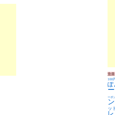
注目
100
ぽ
ー
ーポ
ン
ッ
レ