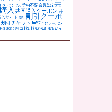
共
予約不要
会員登録
レストラン
予約
購入
共同購入クーポン
共
割引クーポ
購入サイト
割引
ン
割引チケット
半額
半額クーポン
送料無料
飲み
通販
東京
無料
抽選
送料込み