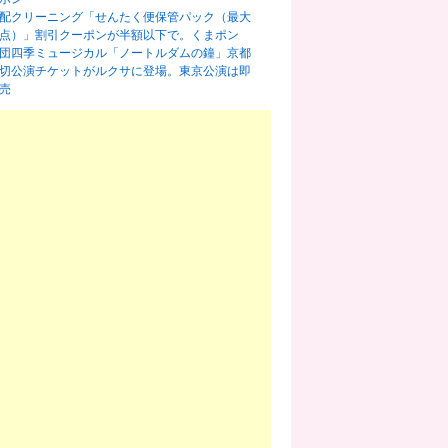
配クリーニング「せんたく便保管パック（最大
0点）」割引クーポンが半額以下で。くまポン
団四季ミュージカル「ノートルダムの鐘」京都
切公演チケットがルクサに登場。東京公演は即
売