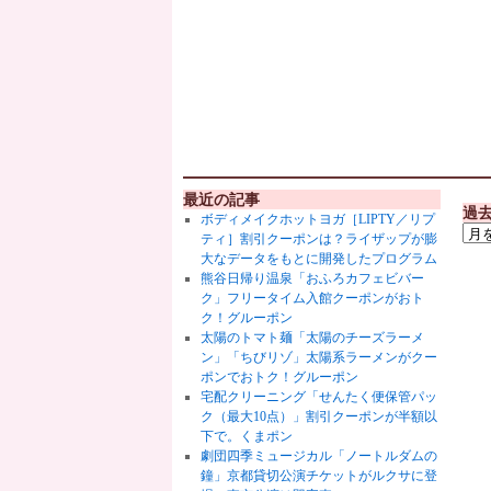
最近の記事
過
ボディメイクホットヨガ［LIPTY／リプ
ティ］割引クーポンは？ライザップが膨
大なデータをもとに開発したプログラム
熊谷日帰り温泉「おふろカフェビバー
ク」フリータイム入館クーポンがおト
ク！グルーポン
太陽のトマト麺「太陽のチーズラーメ
ン」「ちびリゾ」太陽系ラーメンがクー
ポンでおトク！グルーポン
宅配クリーニング「せんたく便保管パッ
ク（最大10点）」割引クーポンが半額以
下で。くまポン
劇団四季ミュージカル「ノートルダムの
鐘」京都貸切公演チケットがルクサに登