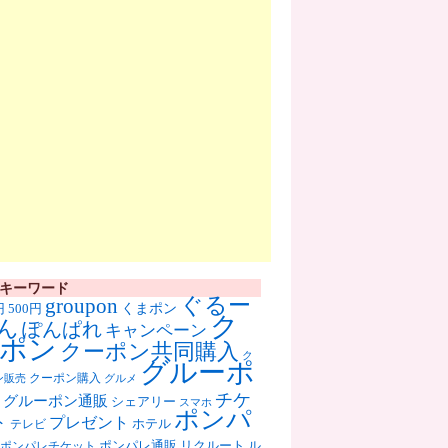
キーワード
ぐるー
groupon
くまポン
円
500円
ク
ん
ぽんぱれ
キャンペーン
ポン
クーポン共同購入
ク
グルーポ
クーポン購入
ン販売
グルメ
チケ
グルーポン通販
シェアリー
スマホ
ポンパ
ト
プレゼント
ホテル
テレビ
ポンパレ通販
リクルート
ル
ポンパレチケット