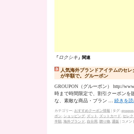
ロクシキ
「
」関連
人気海外ブランドアイテムのセレクト
が半額で。グルーポン
GROUPON（グルーポン） http://ww
時まで時間限定で、割引クーポンを
な、素敵な商品・ブラン …
続きを
カテゴリー:
おすすめクーポン情報
|
タグ:
groupon
ポン
,
ショッピング
,
ズット
,
ズットカード
,
セレク
半額
,
海外ブランド
,
自分用
,
贈り物
,
通販
|
コメン