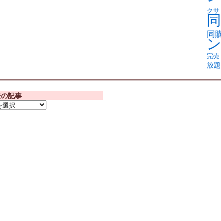
クサ
同
同
完売
放題
去の記事