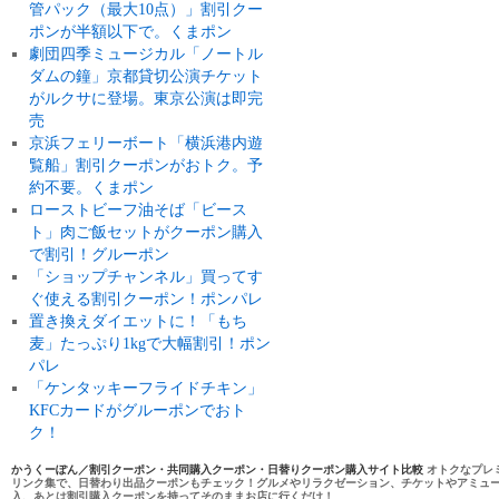
管パック（最大10点）」割引クー
ポンが半額以下で。くまポン
劇団四季ミュージカル「ノートル
ダムの鐘」京都貸切公演チケット
がルクサに登場。東京公演は即完
売
京浜フェリーボート「横浜港内遊
覧船」割引クーポンがおトク。予
約不要。くまポン
ローストビーフ油そば「ビース
ト」肉ご飯セットがクーポン購入
で割引！グルーポン
「ショップチャンネル」買ってす
ぐ使える割引クーポン！ポンパレ
置き換えダイエットに！「もち
麦」たっぷり1kgで大幅割引！ポン
パレ
「ケンタッキーフライドチキン」
KFCカードがグルーポンでおト
ク！
かうくーぽん／割引クーポン・共同購入クーポン・日替りクーポン購入サイト比較
オトクなプレ
リンク集で、日替わり出品クーポンもチェック！グルメやリラクゼーション、チケットやアミュ
入、あとは割引購入クーポンを持ってそのままお店に行くだけ！