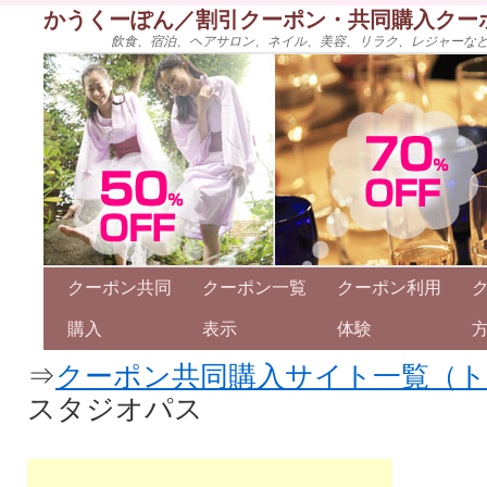
かうくーぽん／割引クーポン・共同購入クー
飲食、宿泊、ヘアサロン、ネイル、美容、リラク、レジャーな
クーポン共同
クーポン一覧
クーポン利用
購入
表示
体験
⇒
クーポン共同購入サイト一覧（
スタジオパス