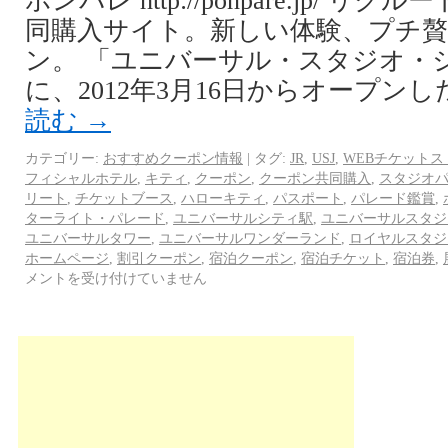
ポンパレ http://ponpare.jp/ 
同購入サイト。新しい体験、プチ
ン。 「ユニバーサル・スタジオ・ジ
に、2012年3月16日からオープン
読む
→
カテゴリー:
おすすめクーポン情報
|
タグ:
JR
,
USJ
,
WEBチケットス
フィシャルホテル
,
キティ
,
クーポン
,
クーポン共同購入
,
スタジオ
リート
,
チケットブース
,
ハローキティ
,
パスポート
,
パレード鑑賞
,
ターライト・パレード
,
ユニバーサルシティ駅
,
ユニバーサルスタジ
ユニバーサルタワー
,
ユニバーサルワンダーランド
,
ロイヤルスタジ
ホームページ
,
割引クーポン
,
宿泊クーポン
,
宿泊チケット
,
宿泊券
,
メントを受け付けていません