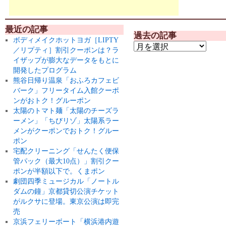
最近の記事
過去の記事
ボディメイクホットヨガ［LIPTY
／リプティ］割引クーポンは？ラ
イザップが膨大なデータをもとに
開発したプログラム
熊谷日帰り温泉「おふろカフェビ
バーク」フリータイム入館クーポ
ンがおトク！グルーポン
太陽のトマト麺「太陽のチーズラ
ーメン」「ちびリゾ」太陽系ラー
メンがクーポンでおトク！グルー
ポン
宅配クリーニング「せんたく便保
管パック（最大10点）」割引クー
ポンが半額以下で。くまポン
劇団四季ミュージカル「ノートル
ダムの鐘」京都貸切公演チケット
がルクサに登場。東京公演は即完
売
京浜フェリーボート「横浜港内遊