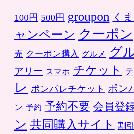
groupon
くま
500円
100円
クーポン
ャンペーン
グ
クーポン購入
売
グルメ
チケット
アリー
テ
スマホ
レ
ポン
ポンパレチケット
予約不要
会員登
ン
予約
ン
共同購入サイト
割