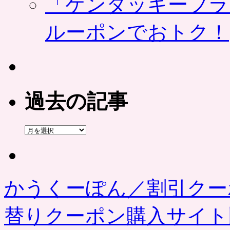
「ケンタッキーフラ
ルーポンでおトク！
過去の記事
過
去
の
記
事
かうくーぽん／割引クー
替りクーポン購入サイ