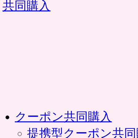
コ
ン
テ
ン
ツ
へ
ス
キ
ッ
プ
クーポン共同購入
提携型クーポン共同