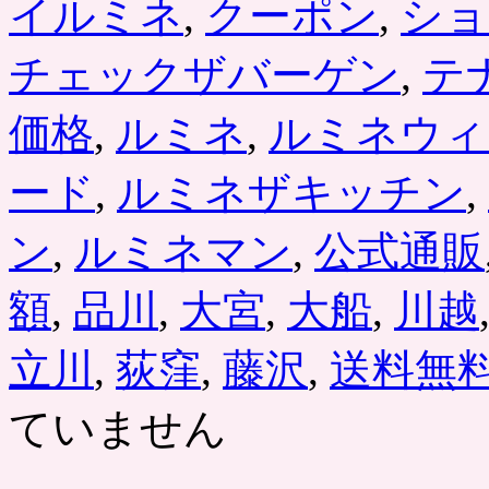
イルミネ
,
クーポン
,
ショ
チェックザバーゲン
,
テ
価格
,
ルミネ
,
ルミネウィ
ード
,
ルミネザキッチン
,
ン
,
ルミネマン
,
公式通販
額
,
品川
,
大宮
,
大船
,
川越
立川
,
荻窪
,
藤沢
,
送料無
ていません