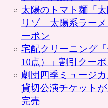
太陽のトマト麺「太
リゾ」太陽系ラーメ
ーポン
宅配クリーニング「
10点）」割引クー
劇団四季ミュージカ
貸切公演チケットが
完売