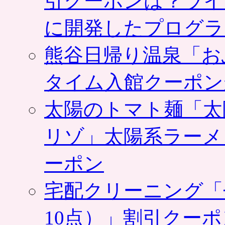
引クーポンは？ライ
に開発したプログラ
熊谷日帰り温泉「お
タイム入館クーポン
太陽のトマト麺「太
リゾ」太陽系ラーメ
ーポン
宅配クリーニング「
10点）」割引クー