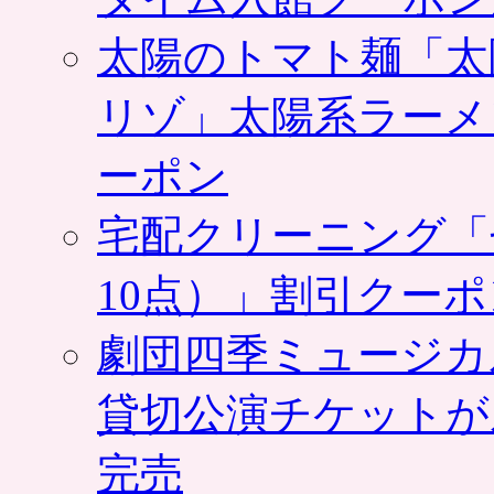
太陽のトマト麺「太
リゾ」太陽系ラーメ
ーポン
宅配クリーニング「
10点）」割引クー
劇団四季ミュージカ
貸切公演チケットが
完売