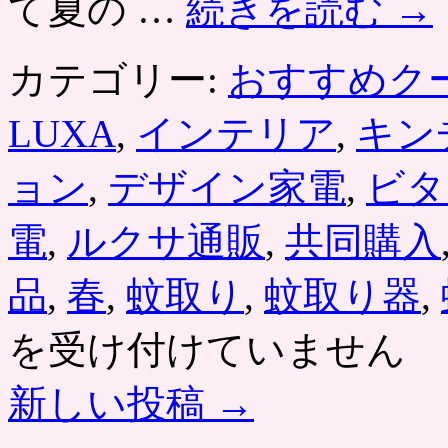
て夏の …
続きを読む
→
カテゴリー:
おすすめク
LUXA
,
インテリア
,
キン
ョン
,
デザイン家電
,
ビタ
電
,
ルクサ通販
,
共同購入
品
,
春
,
蚊取り
,
蚊取り器
,
を受け付けていません
新しい投稿
→