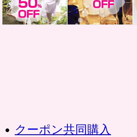
コ
ン
テ
ン
ツ
へ
ス
キ
ッ
プ
クーポン共同購入