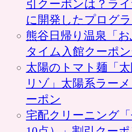
引クーポンは？ライ
に開発したプログラ
熊谷日帰り温泉「お
タイム入館クーポン
太陽のトマト麺「太
リゾ」太陽系ラーメ
ーポン
宅配クリーニング「
10点）」割引クー