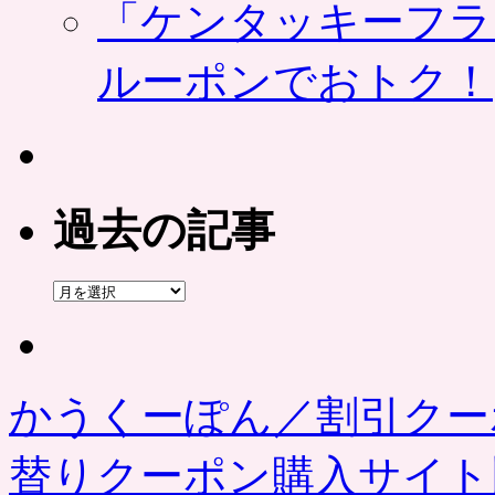
「ケンタッキーフラ
ルーポンでおトク！
過去の記事
過
去
の
記
事
かうくーぽん／割引クー
替りクーポン購入サイ