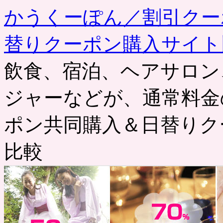
かうくーぽん／割引クー
替りクーポン購入サイト
飲食、宿泊、ヘアサロン
ジャーなどが、通常料金
ポン共同購入＆日替りク
比較