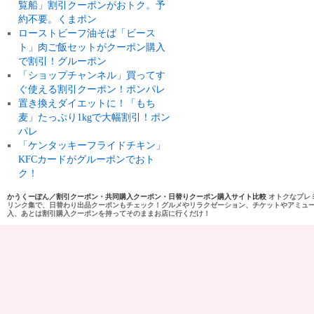
覧船」割引クーポンがおトク。予
約不要。くまポン
ローストビーフ油そば「ビース
ト」肉ご飯セットがクーポン購入
で割引！グルーポン
「ショップチャンネル」買ってす
ぐ使える割引クーポン！ポンパレ
置き換えダイエットに！「もち
麦」たっぷり1kgで大幅割引！ポン
パレ
「ケンタッキーフライドチキン」
KFCカードがグルーポンでおト
ク！
かうくーぽん／割引クーポン・共同購入クーポン・日替りクーポン購入サイト比較
オトクなプレ
リンク集で、日替わり出品クーポンもチェック！グルメやリラクゼーション、チケットやアミュ
入、あとは割引購入クーポンを持ってそのままお店に行くだけ！