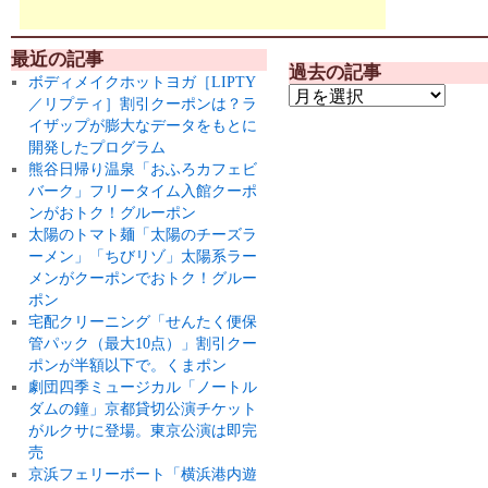
最近の記事
過去の記事
ボディメイクホットヨガ［LIPTY
／リプティ］割引クーポンは？ラ
イザップが膨大なデータをもとに
開発したプログラム
熊谷日帰り温泉「おふろカフェビ
バーク」フリータイム入館クーポ
ンがおトク！グルーポン
太陽のトマト麺「太陽のチーズラ
ーメン」「ちびリゾ」太陽系ラー
メンがクーポンでおトク！グルー
ポン
宅配クリーニング「せんたく便保
管パック（最大10点）」割引クー
ポンが半額以下で。くまポン
劇団四季ミュージカル「ノートル
ダムの鐘」京都貸切公演チケット
がルクサに登場。東京公演は即完
売
京浜フェリーボート「横浜港内遊