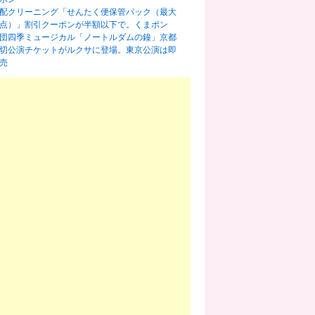
配クリーニング「せんたく便保管パック（最大
0点）」割引クーポンが半額以下で。くまポン
団四季ミュージカル「ノートルダムの鐘」京都
切公演チケットがルクサに登場。東京公演は即
売