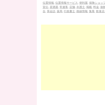
位置情報
,
位置情報サービス
,
便利屋
,
保険ショッ
宣伝
,
居酒屋
,
常連客
,
店舗
,
弁護士
,
掲載
,
料金
,
旅
合
,
英会話
,
薬局
,
行政書士
,
路線情報
,
集客
,
飲食店