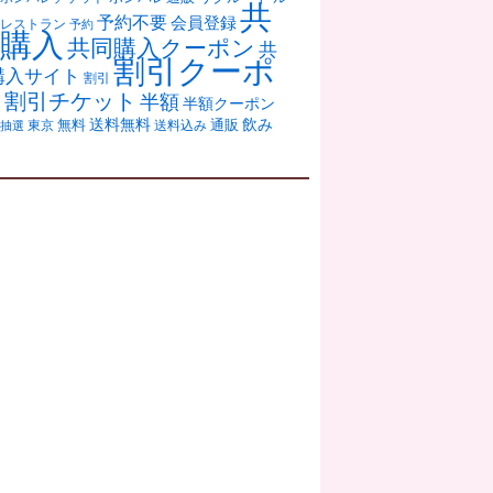
共
予約不要
会員登録
レストラン
予約
購入
共同購入クーポン
共
割引クーポ
購入サイト
割引
ン
割引チケット
半額
半額クーポン
送料無料
飲み
通販
東京
無料
抽選
送料込み