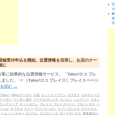
宅
1
劇
貸
完
登録受付申込を開始。位置情報を活用し、お店のクー
能に
に効果的な位置情報サービス、「Yahoo!ロコ プレ
ました。 ⇒ ［Yahoo!ロコ プレイス］プレイスページ
きを読む
→
,
Yahoo!
,
Yahoo!クーポン
,
お店
,
エントリープラン
,
カラオケ
,
カルチャース
クーポン
,
クーポン発行
,
グーグルプレイス
,
コンビニ
,
シェアリー
,
スタン
ラッグストア
,
ネットカフェ
,
プレイス
,
プレイスページ
,
プロパンガス
,
ヘ
バイル
,
ヤフロコ
,
ヤフー
,
ヤフークーポン
,
ヤフープレイス
,
ヤフーロコ
,
ォーム
,
レンタカー
,
ロコプレ
,
ロコプレイス
,
ロードサービス
,
事業者向け
,