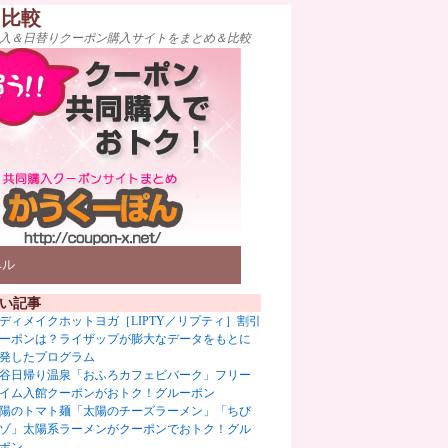
ト比較
入＆日替りクーポン購入サイトをまとめ＆比較
ベル
い記事
ディメイクホットヨガ［LIPTY／リプティ］割引
ーポンは？ライザップが膨大なデータをもとに
発したプログラム
谷日帰り温泉「おふろカフェビバーク」フリー
イム入館クーポンがおトク！グルーポン
陽のトマト麺「太陽のチーズラーメン」「ちび
ゾ」太陽系ラーメンがクーポンでおトク！グル
ポン