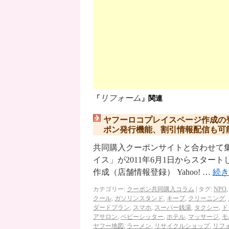
リフォーム
「
」関連
ヤフーロコプレイスページ作成の
ポン発行機能、割引情報配信も可
共同購入クーポンサイトと合わせて集客
イス」が2011年6月1日からスタートし
作成（店舗情報登録） Yahoo! …
続
カテゴリー:
クーポン共同購入コラム
|
タグ:
NPO
クール
,
ガソリンスタンド
,
キープ
,
クリーニング
,
ダードプラン
,
スマホ
,
スーパー銭湯
,
タクシー
,
ド
アサロン
,
ベビーシッター
,
ホテル
,
マッサージ
,
モ
ヤフー地図
,
ラーメン
,
リサイクルショップ
,
リフ