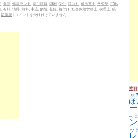
プ
,
倉庫
,
健康ランド
,
割引情報
,
印刷
,
受付
,
口コミ
,
司法書士
,
学習塾
,
宅配
,
館
,
有料
,
清掃
,
無料
,
申込
,
病院
,
登録
,
着付け
,
社会保険労務士
,
税理士
,
統
,
駐車場
|
コメントを受け付けていません
注目
100
ぽ
ー
ーポ
ン
ッ
レ