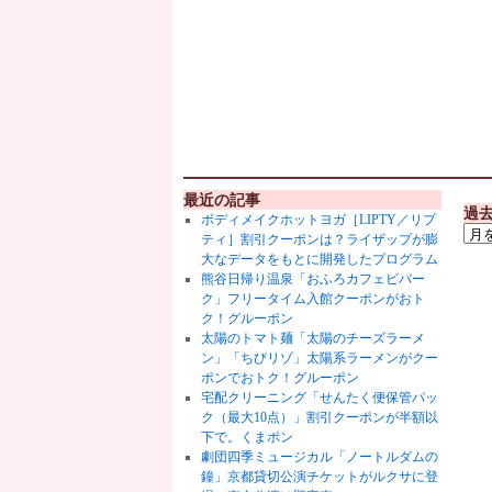
最近の記事
過
ボディメイクホットヨガ［LIPTY／リプ
ティ］割引クーポンは？ライザップが膨
大なデータをもとに開発したプログラム
熊谷日帰り温泉「おふろカフェビバー
ク」フリータイム入館クーポンがおト
ク！グルーポン
太陽のトマト麺「太陽のチーズラーメ
ン」「ちびリゾ」太陽系ラーメンがクー
ポンでおトク！グルーポン
宅配クリーニング「せんたく便保管パッ
ク（最大10点）」割引クーポンが半額以
下で。くまポン
劇団四季ミュージカル「ノートルダムの
鐘」京都貸切公演チケットがルクサに登