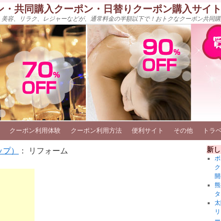
ン・共同購入クーポン・日替りクーポン購入サイ
、美容、リラク、レジャーなどが、通常料金の半額以下で！おトクなクーポン共同購
クーポン利用体験
クーポン利用方法
便利サイト
その他
トラ
新し
ップ）
： リフォーム
ボ
ク
開
熊
タ
太
リ
ー