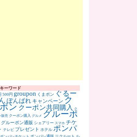
キーワード
ぐるー
groupon
くまポン
円
500円
ク
ん
ぽんぱれ
キャンペーン
ポン
クーポン共同購入
ク
グルーポ
クーポン購入
ン販売
グルメ
チケ
グルーポン通販
シェアリー
スマホ
ポンパ
ト
プレゼント
ホテル
テレビ
ポンパレ通販
リクルート
ル
ポンパレチケット