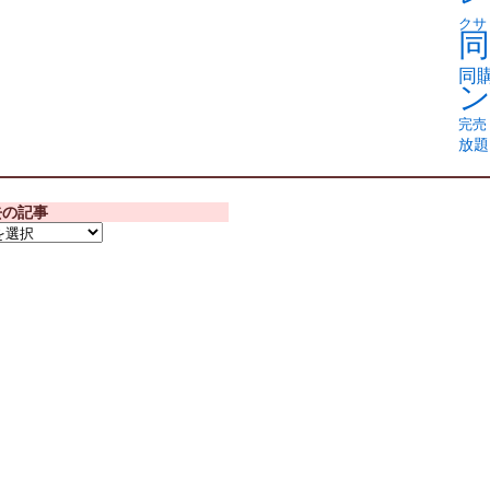
クサ
同
同
完売
放題
去の記事