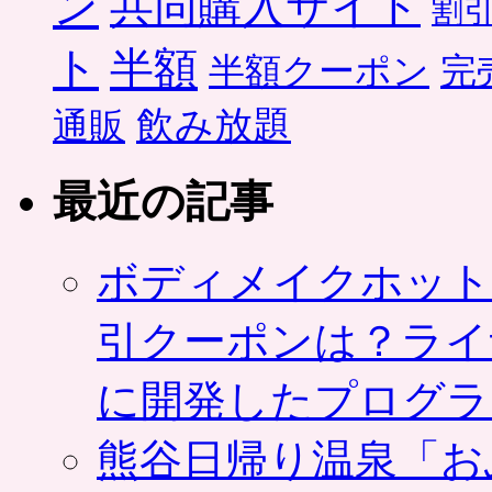
ン
共同購入サイト
割
ト
半額
半額クーポン
完
飲み放題
通販
最近の記事
ボディメイクホット
引クーポンは？ライ
に開発したプログラ
熊谷日帰り温泉「お