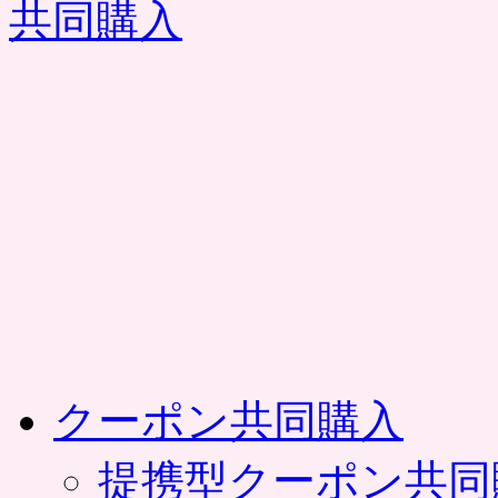
コ
ン
テ
ン
ツ
へ
ス
キ
ッ
プ
クーポン共同購入
提携型クーポン共同