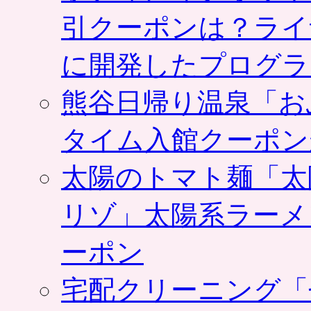
位
引クーポンは？ライ
置
情
に開発したプログラ
報
を
活
熊谷日帰り温泉「お
用
し、
お
タイム入館クーポン
店
の
太陽のトマト麺「太
ク
ー
ポ
リゾ」太陽系ラーメ
ン
発
ーポン
行
機
能、
宅配クリーニング「
割
引