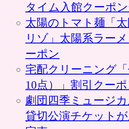
タイム入館クーポン
太陽のトマト麺「太
リゾ」太陽系ラーメ
ーポン
宅配クリーニング「
10点）」割引クー
劇団四季ミュージカ
貸切公演チケットが