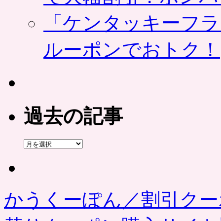
「ケンタッキーフラ
ルーポンでおトク！
過去の記事
過
去
の
記
事
かうくーぽん／割引クー