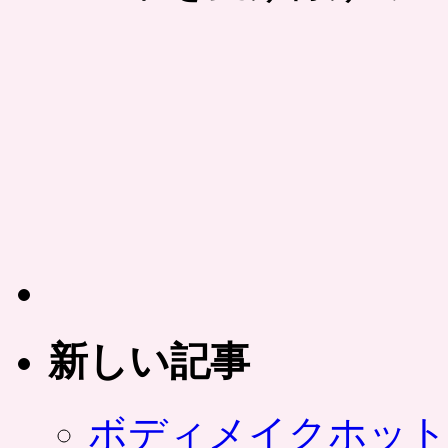
ー
ロ
コ
プ
レ
イ
ス
ペ
ー
ジ
作
成
の
登
録
受
付
新しい記事
申
込
を
ボディメイクホット
開
始。