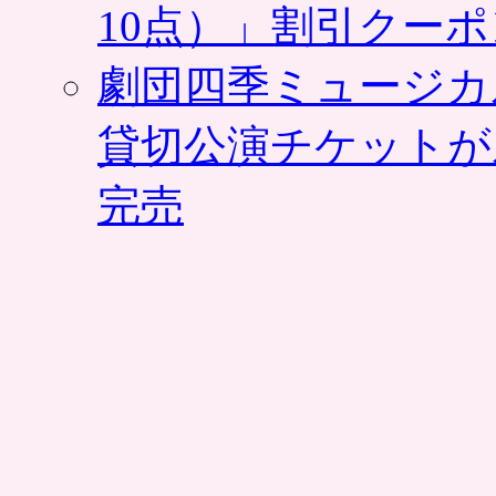
10点）」割引クー
情
報
配
劇団四季ミュージカ
信
も
可
貸切公演チケットが
能
に
完売
は