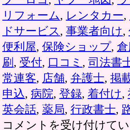
リフォーム
,
レンタカー
,
ドサービス
,
事業者向け
,
便利屋
,
保険ショップ
,
倉
刷
,
受付
,
口コミ
,
司法書
常連客
,
店舗
,
弁護士
,
掲
申込
,
病院
,
登録
,
着付け
,
英会話
,
薬局
,
行政書士
,
ヤ
コメントを受け付けてい
フ