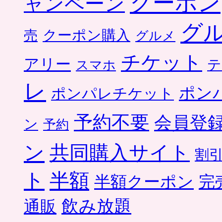
クーポン
ャンペーン
グ
クーポン購入
売
グルメ
チケット
アリー
テ
スマホ
レ
ポン
ポンパレチケット
予約不要
会員登
ン
予約
ン
共同購入サイト
割
ト
半額
半額クーポン
完
飲み放題
通販