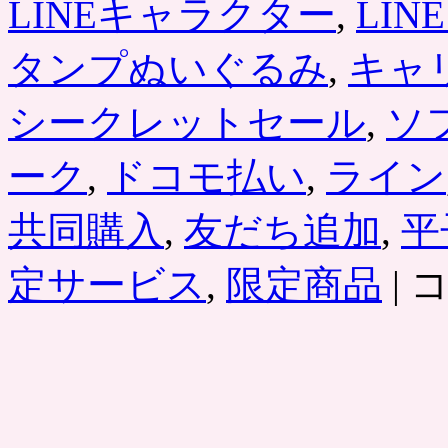
LINEキャラクター
,
LI
タンプぬいぐるみ
,
キャ
シークレットセール
,
ソ
ーク
,
ドコモ払い
,
ライン
共同購入
,
友だち追加
,
平
「LI
定サービス
,
限定商品
|
シ
ー
ク
レ
ッ
ト
セ
ー