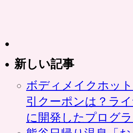
ル」
時
間
限
定・
数
量
限
定
の
新しい記事
ア
プ
リ
ボディメイクホット
限
定
シ
引クーポンは？ライ
ョ
ッ
に開発したプログラ
ピ
ン
グ。
LINE