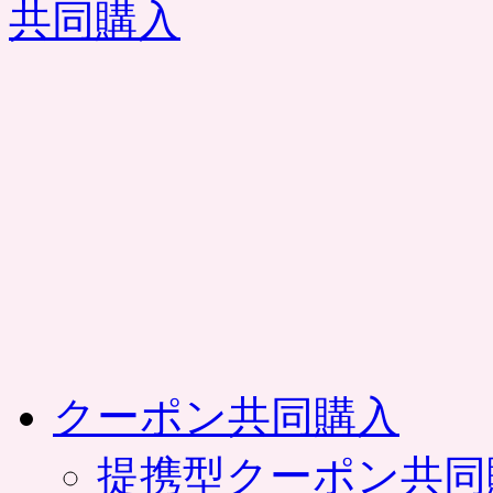
コ
ン
テ
ン
ツ
へ
ス
キ
ッ
プ
クーポン共同購入
提携型クーポン共同