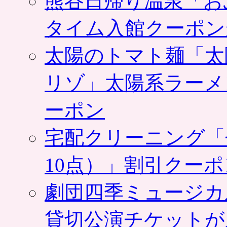
熊谷日帰り温泉「お
ス
タ
タイム入館クーポン
ン
プ
太陽のトマト麺「太
キ
ャ
ラ
リゾ」太陽系ラーメ
ぬ
い
ーポン
ぐ
る
み
宅配クリーニング「
も
販
売
10点）」割引クー
は
劇団四季ミュージカ
貸切公演チケットが