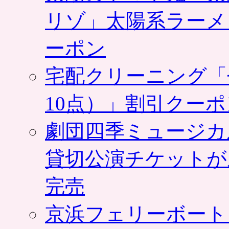
リゾ」太陽系ラーメ
ーポン
宅配クリーニング「
10点）」割引クー
劇団四季ミュージカ
貸切公演チケットが
完売
京浜フェリーボート