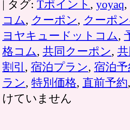
|
タグ:
Tポイント
,
yoyaq
,
コム
,
クーポン
,
クーポン
ヨヤキュードットコム
,
格コム
,
共同クーポン
,
共
割引
,
宿泊プラン
,
宿泊予
ラン
,
特別価格
,
直前予約
けていません