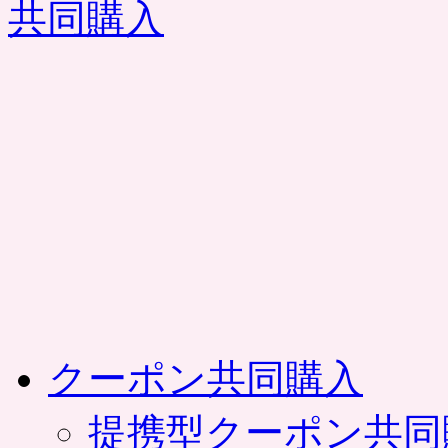
コ
ン
テ
ン
ツ
へ
ス
キ
ッ
プ
クーポン共同購入
提携型クーポン共同