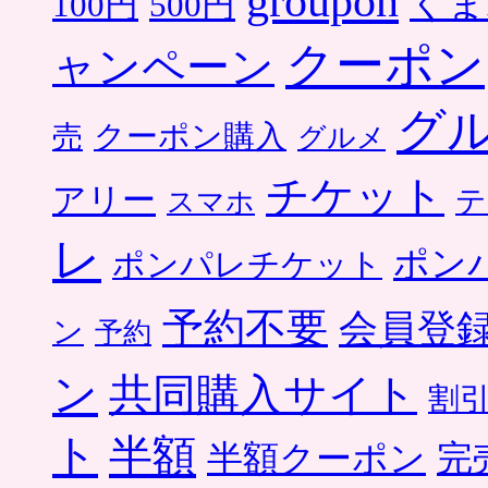
groupon
くま
500円
100円
クーポン
ャンペーン
グ
クーポン購入
売
グルメ
チケット
アリー
テ
スマホ
レ
ポン
ポンパレチケット
予約不要
会員登
ン
予約
ン
共同購入サイト
割
ト
半額
半額クーポン
完