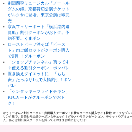
劇団四季ミュージカル「ノートル
ダムの鐘」京都貸切公演チケット
がルクサに登場。東京公演は即完
売
京浜フェリーボート「横浜港内遊
覧船」割引クーポンがおトク。予
約不要。くまポン
ローストビーフ油そば「ビース
ト」肉ご飯セットがクーポン購入
で割引！グルーポン
「ショップチャンネル」買ってす
ぐ使える割引クーポン！ポンパレ
置き換えダイエットに！「もち
麦」たっぷり1kgで大幅割引！ポン
パレ
「ケンタッキーフライドチキン」
KFCカードがグルーポンでおト
ク！
かうくーぽん／割引クーポン・共同購入クーポン・日替りクーポン購入サイト比較
オトクなプレ
リンク集で、日替わり出品クーポンもチェック！グルメやリラクゼーション、チケットやアミュ
入、あとは割引購入クーポンを持ってそのままお店に行くだけ！