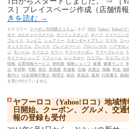
1日からスタートしました。 ⇒ ［Ya
ス］プレイスページ作成（店舗情報登録
きを読む
→
カテゴリー:
クーポン共同購入コラム
|
タグ:
NPO
,
Yahoo!
,
Yahoo!
オケ
,
カルチャースクール
,
ガソリンスタンド
,
キープ
,
クリーニン
プレイス
,
コンビニ
,
シェアリー
,
スタンダードプラン
,
スマホ
,
スー
ネットカフェ
,
プレイス
,
プレイスページ
,
プロパンガス
,
ヘアサロ
ジ
,
モバイル
,
ヤフロコ
,
ヤフー
,
ヤフークーポン
,
ヤフープレイス
,
サイクルショップ
,
リフォーム
,
レンタカー
,
ロコプレ
,
ロコプレイ
情報
,
位置情報サービス
,
便利屋
,
保険ショップ
,
倉庫
,
健康ランド
,
士
,
学習塾
,
宅配
,
宣伝
,
居酒屋
,
常連客
,
店舗
,
弁護士
,
掲載
,
料金
,
旅
着付け
,
社会保険労務士
,
税理士
,
統合
,
英会話
,
薬局
,
行政書士
,
路線
を受け付けていません
ヤフーロコ（Yahoo!ロコ）地域
日開始。クーポン、グルメ、交通
報の登録も受付