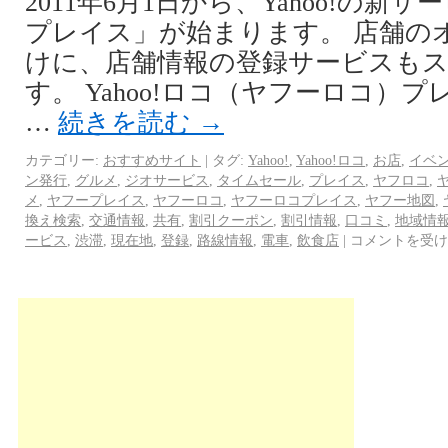
2011年6月1日から、Yahoo!の新サー
プレイス」が始まります。 店舗の
けに、店舗情報の登録サービスも
す。 Yahoo!ロコ（ヤフーロコ）
…
続きを読む
→
カテゴリー:
おすすめサイト
|
タグ:
Yahoo!
,
Yahoo!ロコ
,
お店
,
イベ
ン発行
,
グルメ
,
ジオサービス
,
タイムセール
,
プレイス
,
ヤフロコ
,
メ
,
ヤフープレイス
,
ヤフーロコ
,
ヤフーロコプレイス
,
ヤフー地図
,
換え検索
,
交通情報
,
共有
,
割引クーポン
,
割引情報
,
口コミ
,
地域情
ービス
,
渋滞
,
現在地
,
登録
,
路線情報
,
電車
,
飲食店
|
コメントを受け