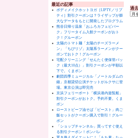
最近の記事
過
ボディメイクホットヨガ［LIPTY／リプ
ティ］割引クーポンは？ライザップが膨
大なデータをもとに開発したプログラム
熊谷日帰り温泉「おふろカフェビバー
ク」フリータイム入館クーポンがおト
ク！グルーポン
太陽のトマト麺「太陽のチーズラーメ
ン」「ちびリゾ」太陽系ラーメンがクー
ポンでおトク！グルーポン
宅配クリーニング「せんたく便保管パッ
ク（最大10点）」割引クーポンが半額以
下で。くまポン
劇団四季ミュージカル「ノートルダムの
鐘」京都貸切公演チケットがルクサに登
場。東京公演は即完売
京浜フェリーボート「横浜港内遊覧船」
割引クーポンがおトク。予約不要。くま
ポン
ローストビーフ油そば「ビースト」肉ご
飯セットがクーポン購入で割引！グルー
ポン
「ショップチャンネル」買ってすぐ使え
る割引クーポン！ポンパレ
置き換えダイエットに！「もち麦」たっ