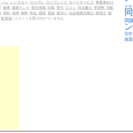
ォーム
,
レンタカー
,
ロコプレ
,
ロコプレイス
,
ロードサービス
,
事業者向け
,
クサ
プ
,
倉庫
,
健康ランド
,
割引情報
,
印刷
,
受付
,
口コミ
,
司法書士
,
学習塾
,
宅配
,
同
館
,
有料
,
清掃
,
無料
,
申込
,
病院
,
登録
,
着付け
,
社会保険労務士
,
税理士
,
統
,
駐車場
|
コメントを受け付けていません
同
完売
放題