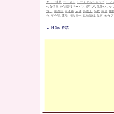
ヤフー地図
,
ラーメン
,
リサイクルショップ
,
リフ
位置情報
,
位置情報サービス
,
便利屋
,
保険ショッ
宣伝
,
居酒屋
,
常連客
,
店舗
,
弁護士
,
掲載
,
料金
,
旅
合
,
英会話
,
薬局
,
行政書士
,
路線情報
,
集客
,
飲食店
←
以前の投稿