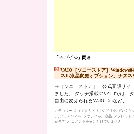
モバイル
「
」関連
VAIO［ソニーストア］Windo
ネル液晶変更オプション。ナスネ
⇒［ソニーストア］（公式直販サイト） 
ました。 タッチ搭載のVAIOでは
自由に変えられるVAIO Tapなど、 
カテゴリー:
おすすめサイト
|
タグ:
PS3
,
VAIO
,
Vit
ア
,
タッチパネル
,
タッチパネル液晶
,
タブレット
,
新モデル
|
コメントを受け付けていません