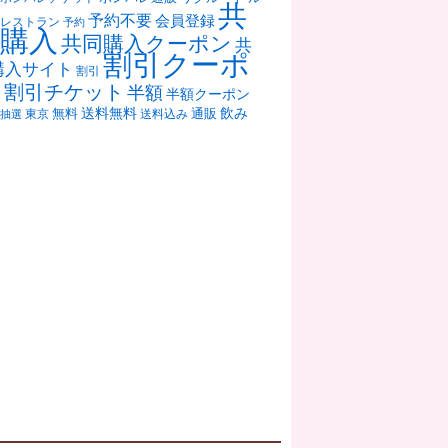
共
予約不要
会員登録
レストラン
予約
購入
共同購入クーポン
共
割引クーポ
購入サイト
割引
ン
割引チケット
半額
半額クーポン
送料無料
飲み
通販
東京
無料
抽選
送料込み