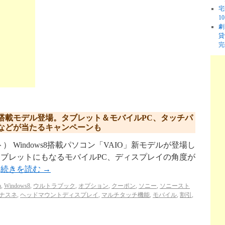
宅
1
劇
貸
完
ws8搭載モデル登場。タブレット＆モバイルPC、タッチパ
などが当たるキャンペーンも
Windows8搭載パソコン「VAIO」新モデルが登場し
、タブレットにもなるモバイルPC、ディスプレイの角度が
…
続きを読む
→
a
,
Windows8
,
ウルトラブック
,
オプション
,
クーポン
,
ソニー
,
ソニースト
ナスネ
,
ヘッドマウントディスプレイ
,
マルチタッチ機能
,
モバイル
,
割引
,