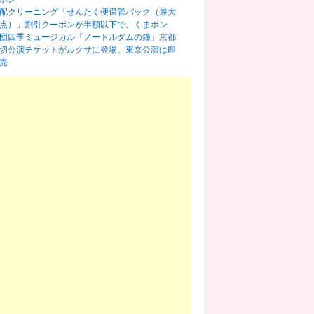
配クリーニング「せんたく便保管パック（最大
0点）」割引クーポンが半額以下で。くまポン
団四季ミュージカル「ノートルダムの鐘」京都
切公演チケットがルクサに登場。東京公演は即
売