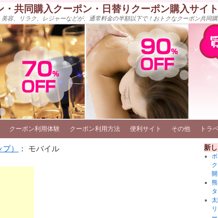
ン・共同購入クーポン・日替りクーポン購入サイ
、美容、リラク、レジャーなどが、通常料金の半額以下で！おトクなクーポン共同購
クーポン利用体験
クーポン利用方法
便利サイト
その他
トラ
新し
ップ）
： モバイル
ボ
ク
開
熊
タ
太
リ
ー