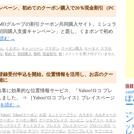
ペーン、初めてのクーポン購入で20％現金割引（PC
pon.jp/ GMOグループの割引クーポン共同購入サイト。ミシュラ
の初回購入支援キャンペーン」と題し、くまポンで初め
を読む
→
ん
,
くまポン
,
キャンペーン
,
クマポン
,
クーポン購入
,
ケータイ
,
スマホ
,
ル
,
初めて
,
初回購入
,
無料
,
現金割引
,
秋
|
コメントを受け付けていません
登録受付申込を開始。位置情報を活用し、お店のクー
能に
注目
に効果的な位置情報サービス、「Yahoo!ロコ プレ
100
ぽ
ました。 ⇒ ［Yahoo!ロコ プレイス］プレイスページ
ー
きを読む
→
ーポ
,
Yahoo!
,
Yahoo!クーポン
,
お店
,
エントリープラン
,
カラオケ
,
カルチャース
ン
クーポン
,
クーポン発行
,
グーグルプレイス
,
コンビニ
,
シェアリー
,
スタン
ッ
ラッグストア
,
ネットカフェ
,
プレイス
,
プレイスページ
,
プロパンガス
,
ヘ
レ
バイル
,
ヤフロコ
,
ヤフー
,
ヤフークーポン
,
ヤフープレイス
,
ヤフーロコ
,