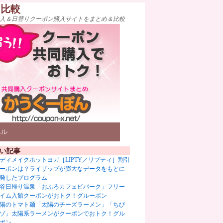
ト比較
入＆日替りクーポン購入サイトをまとめ＆比較
ベル
い記事
ディメイクホットヨガ［LIPTY／リプティ］割引
ーポンは？ライザップが膨大なデータをもとに
発したプログラム
谷日帰り温泉「おふろカフェビバーク」フリー
イム入館クーポンがおトク！グルーポン
陽のトマト麺「太陽のチーズラーメン」「ちび
ゾ」太陽系ラーメンがクーポンでおトク！グル
ポン