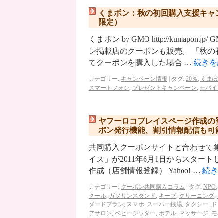
くまポン：秋の初回購入支援キャン
限定）
くまポン by GMO http://kuma
ン掲載店のクーポンも販売。 「秋
てクーポンを購入した場合 …
続き
カテゴリー:
キャンペーン情報
|
タグ:
20％
,
くまぽ
スマートフォン
,
プレゼントキャンペーン
,
モバイ
ヤフーロコプレイスページ作成の
ポン発行機能、割引情報配信も可
共同購入クーポンサイトと合わせて集客
イス」が2011年6月1日からスタートし
作成（店舗情報登録） Yahoo! …
続
カテゴリー:
クーポン共同購入コラム
|
タグ:
NPO
クール
,
ガソリンスタンド
,
キープ
,
クリーニング
,
ダードプラン
,
スマホ
,
スーパー銭湯
,
タクシー
,
ド
アサロン
,
ベビーシッター
,
ホテル
,
マッサージ
,
モ