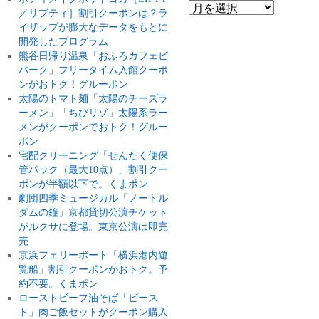
／リプティ］割引クーポンは？ラ
イザップが膨大なデータをもとに
開発したプログラム
熊谷日帰り温泉「おふろカフェビ
バーク」フリータイム入館クーポ
ンがおトク！グルーポン
太陽のトマト麺「太陽のチーズラ
ーメン」「ちびリゾ」太陽系ラー
メンがクーポンでおトク！グルー
ポン
宅配クリーニング「せんたく便保
管パック（最大10点）」割引クー
ポンが半額以下で。くまポン
劇団四季ミュージカル「ノートル
ダムの鐘」京都貸切公演チケット
がルクサに登場。東京公演は即完
売
京浜フェリーボート「横浜港内遊
覧船」割引クーポンがおトク。予
約不要。くまポン
ローストビーフ油そば「ビース
ト」肉ご飯セットがクーポン購入