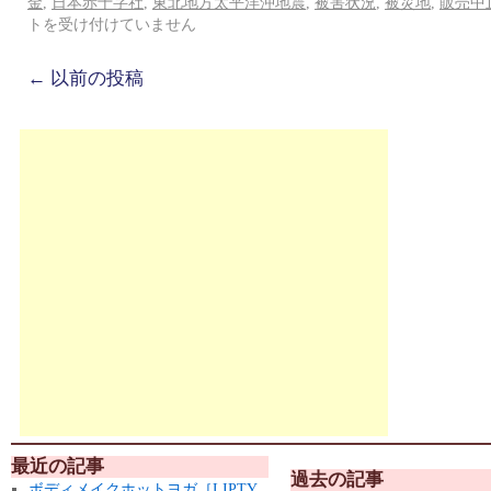
金
,
日本赤十字社
,
東北地方太平洋沖地震
,
被害状況
,
被災地
,
販売中
トを受け付けていません
←
以前の投稿
最近の記事
過去の記事
ボディメイクホットヨガ［LIPTY