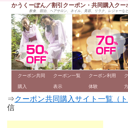
かうくーぽん／割引クーポン・共同購入クー
飲食、宿泊、ヘアサロン、ネイル、美容、リラク、レジャーな
クーポン共同
クーポン一覧
クーポン利用
購入
表示
体験
⇒
クーポン共同購入サイト一覧（
信