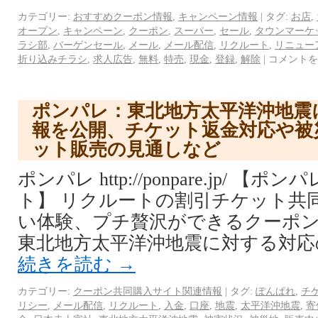
カテゴリー:
おすすめクーポン情報
,
キャンペーン情報
|
タグ:
お店
,
オープン
,
キャンペーン
,
クーポン
,
スーパー
,
セール
,
タウンマーケ
ラシ部
,
バーゲンセール
,
メール
,
メール配信
,
リクルート
,
リニュー
折り込みチラシ
,
求人広告
,
無料
,
特売
,
現金
,
登録
,
解除
|
コメントを
ポンパレ：東北地方太平洋沖地震
報を公開、チケット返金対応や被
ット販売の見通しなど
ポンパレ http://ponpare.jp/ 
ト】 リクルートの割引チケット共
い体験、プチ贅沢ができるクーポン
東北地方太平洋沖地震に対する対応
続きを読む
→
カテゴリー:
クーポン共同購入サイト関連情報
|
タグ:
ぽんぱれ
,
チ
リシー
,
メール配信
,
リクルート
,
入金
,
口座
,
地震
,
太平洋沖地震
,
寄