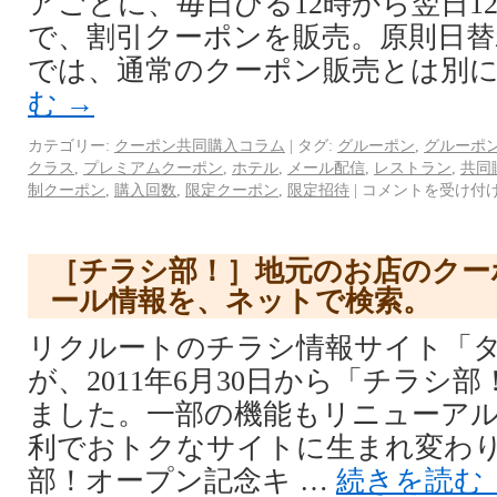
アごとに、毎日ひる12時から翌日1
で、割引クーポンを販売。原則日替
では、通常のクーポン販売とは別に
む
→
カテゴリー:
クーポン共同購入コラム
|
タグ:
グルーポン
,
グルーポ
クラス
,
プレミアムクーポン
,
ホテル
,
メール配信
,
レストラン
,
共同
制クーポン
,
購入回数
,
限定クーポン
,
限定招待
|
コメントを受け付
［チラシ部！］地元のお店のクー
ール情報を、ネットで検索。
リクルートのチラシ情報サイト「
が、2011年6月30日から「チラシ
ました。一部の機能もリニューア
利でおトクなサイトに生まれ変わり
部！オープン記念キ …
続きを読む