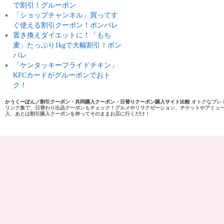
で割引！グルーポン
「ショップチャンネル」買ってす
ぐ使える割引クーポン！ポンパレ
置き換えダイエットに！「もち
麦」たっぷり1kgで大幅割引！ポン
パレ
「ケンタッキーフライドチキン」
KFCカードがグルーポンでおト
ク！
かうくーぽん／割引クーポン・共同購入クーポン・日替りクーポン購入サイト比較
オトクなプレ
リンク集で、日替わり出品クーポンもチェック！グルメやリラクゼーション、チケットやアミュ
入、あとは割引購入クーポンを持ってそのままお店に行くだけ！