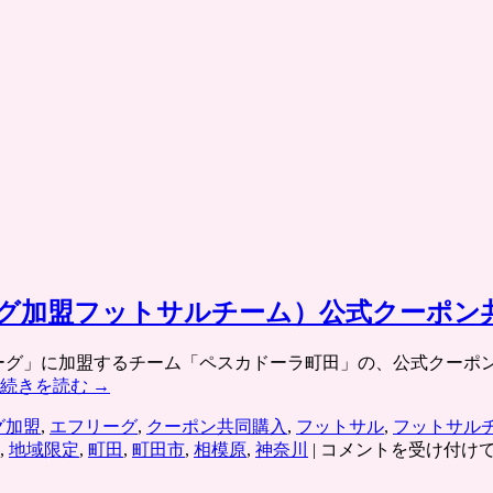
グ加盟フットサルチーム）公式クーポン
ーグ」に加盟するチーム「ペスカドーラ町田」の、公式クーポ
続きを読む
→
グ加盟
,
エフリーグ
,
クーポン共同購入
,
フットサル
,
フットサル
ペ
,
地域限定
,
町田
,
町田市
,
相模原
,
神奈川
|
コメントを受け付け
ス