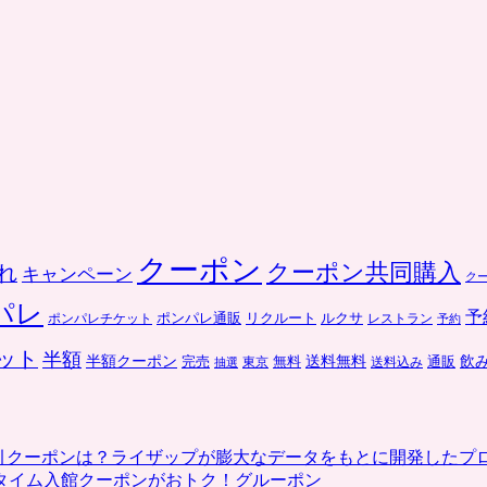
クーポン
クーポン共同購入
れ
キャンペーン
ク
パレ
予
ポンパレ通販
リクルート
ルクサ
ポンパレチケット
レストラン
予約
ット
半額
送料無料
飲
半額クーポン
完売
通販
東京
無料
抽選
送料込み
割引クーポンは？ライザップが膨大なデータをもとに開発したプ
タイム入館クーポンがおトク！グルーポン