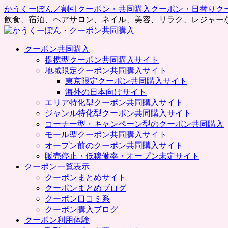
かうくーぽん／割引クーポン・共同購入クーポン・日替りク
飲食、宿泊、ヘアサロン、ネイル、美容、リラク、レジャー
コ
クーポン共同購入
ン
提携型クーポン共同購入サイト
テ
地域限定クーポン共同購入サイト
ン
東京限定クーポン共同購入サイト
ツ
海外の日本向けサイト
へ
エリア特化型クーポン共同購入サイト
ス
ジャンル特化型クーポン共同購入サイト
キ
コーナー型・キャンペーン型のクーポン共同購入
ッ
モール型クーポン共同購入サイト
プ
オープン前のクーポン共同購入サイト
販売停止・低稼働率・オープン未定サイト
クーポン一覧表示
クーポンまとめサイト
クーポンまとめブログ
クーポン口コミ系
クーポン購入ブログ
クーポン利用体験