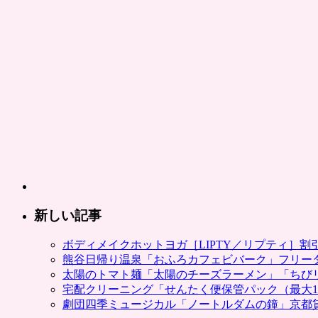
新しい記事
ボディメイクホットヨガ［LIPTY／リプティ］
熊谷日帰り温泉「おふろカフェビバーク」フリー
太陽のトマト麺「太陽のチーズラーメン」「ちび
宅配クリーニング「せんたく便保管パック（最大1
劇団四季ミュージカル「ノートルダムの鐘」京都