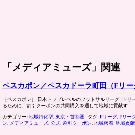
「
メディアミューズ
」関連
ペスカポン／ペスカドーラ町田（Fリー
［ペスカポン］ 日本トップレベルのフットサルリーグ「Fリ
るために、割引クーポンの共同購入を通して地域に貢献す …
カテゴリー:
地域特化型
,
東京・首都圏
|
タグ:
Fリーグ
,
Fリー
ン
,
メディアミューズ
,
公式
,
割引クーポン
,
地域密着
,
地域貢献