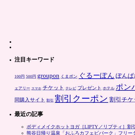
注目キーワード
ぐるーぽん
groupon
ぽんぱ
くまポン
100円
500円
ポン
チケット
プレゼント
ホテル
ェアリー
スマホ
テレビ
割引クーポン
割引チケ
同購入サイト
割引
最近の記事
ボディメイクホットヨガ［LIPTY／リプティ］
熊谷日帰り温泉「おふろカフェビバーク」フリー