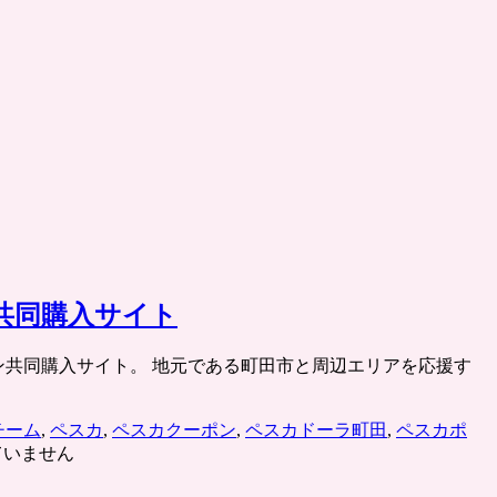
共同購入サイト
ン共同購入サイト。 地元である町田市と周辺エリアを応援す
チーム
,
ペスカ
,
ペスカクーポン
,
ペスカドーラ町田
,
ペスカポ
ていません