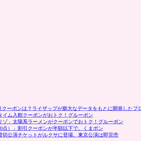
カ
ポ
ン
／
ペ
ス
カ
ド
ー
ラ
町
田
（F
リ
ー
グ
加
割引クーポンは？ライザップが膨大なデータをもとに開発したプ
盟
タイム入館クーポンがおトク！グルーポン
フ
リゾ」太陽系ラーメンがクーポンでおトク！グルーポン
ッ
0点）」割引クーポンが半額以下で。くまポン
ト
貸切公演チケットがルクサに登場。東京公演は即完売
サ