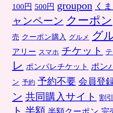
groupon
くま
500円
100円
クーポン
ャンペーン
グ
クーポン購入
売
グルメ
チケット
アリー
テ
スマホ
レ
ポン
ポンパレチケット
予約不要
会員登
ン
予約
ン
共同購入サイト
割
ト
半額
半額クーポン
完