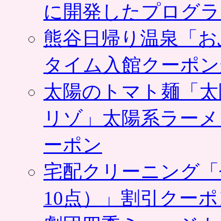
に開発したプログラ
熊谷日帰り温泉「お
タイム入館クーポン
太陽のトマト麺「太
リゾ」太陽系ラーメ
ーポン
宅配クリーニング「
10点）」割引クー