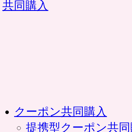
コ
ン
テ
ン
ツ
へ
ス
キ
ッ
プ
クーポン共同購入
提携型クーポン共同