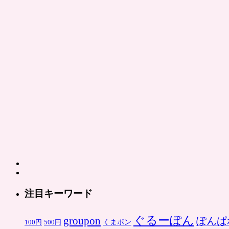
注目キーワード
ぐるーぽん
groupon
ぽんぱ
くまポン
100円
500円