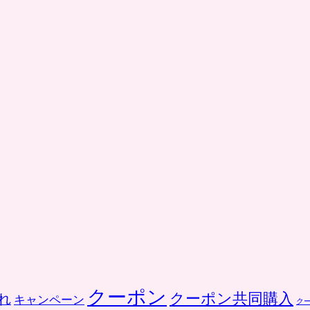
お
釣
り
が
110
円
も
ら
え
ま
す。
は
クーポン
クーポン共同購入
れ
キャンペーン
ク