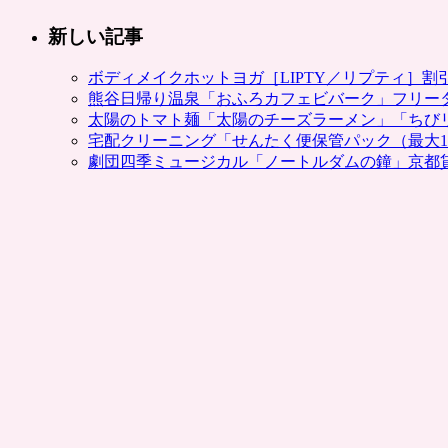
新しい記事
ボディメイクホットヨガ［LIPTY／リプティ］
熊谷日帰り温泉「おふろカフェビバーク」フリー
太陽のトマト麺「太陽のチーズラーメン」「ちび
宅配クリーニング「せんたく便保管パック（最大1
劇団四季ミュージカル「ノートルダムの鐘」京都