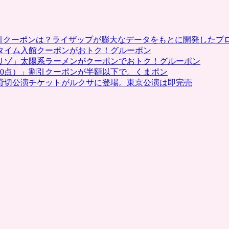
ク
ド
ナ
ル
割引クーポンは？ライザップが膨大なデータをもとに開発したプ
ド。
タイム入館クーポンがおトク！グルーポン
平
リゾ」太陽系ラーメンがクーポンでおトク！グルーポン
日
0点）」割引クーポンが半額以下で。くまポン
11
貸切公演チケットがルクサに登場。東京公演は即完売
時
～
21
時。
マ
ッ
ク
カ
ー
ド
を
使
え
ば