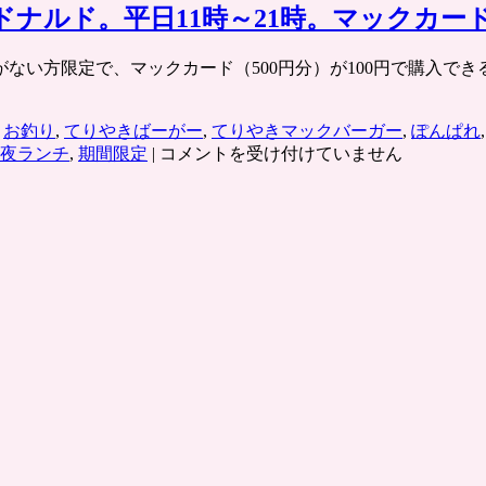
ドナルド。平日11時～21時。マックカー
ない方限定で、マックカード（500円分）が100円で購入でき
,
お釣り
,
てりやきばーがー
,
てりやきマックバーガー
,
ぽんぱれ
マ
夜ランチ
,
期間限定
|
コメントを受け付けていません
ッ
ク
ラ
ン
チ
が
期
間
限
定
で
390
円、
マ