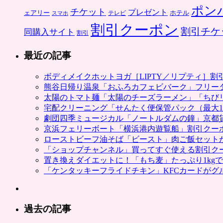
ポン
チケット
プレゼント
ホテル
ェアリー
スマホ
テレビ
割引クーポン
割引チケ
同購入サイト
割引
最近の記事
ボディメイクホットヨガ［LIPTY／リプティ］
熊谷日帰り温泉「おふろカフェビバーク」フリー
太陽のトマト麺「太陽のチーズラーメン」「ちび
宅配クリーニング「せんたく便保管パック（最大1
劇団四季ミュージカル「ノートルダムの鐘」京都
京浜フェリーボート「横浜港内遊覧船」割引クー
ローストビーフ油そば「ビースト」肉ご飯セット
「ショップチャンネル」買ってすぐ使える割引ク
置き換えダイエットに！「もち麦」たっぷり1kg
「ケンタッキーフライドチキン」KFCカードがグ
過去の記事