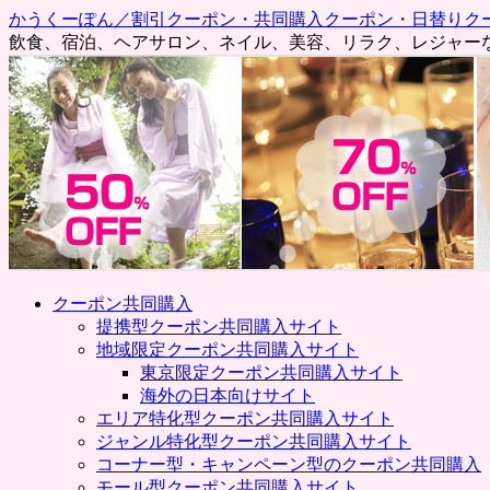
かうくーぽん／割引クーポン・共同購入クーポン・日替りク
飲食、宿泊、ヘアサロン、ネイル、美容、リラク、レジャー
コ
クーポン共同購入
ン
提携型クーポン共同購入サイト
テ
地域限定クーポン共同購入サイト
ン
東京限定クーポン共同購入サイト
ツ
海外の日本向けサイト
へ
エリア特化型クーポン共同購入サイト
ス
ジャンル特化型クーポン共同購入サイト
キ
コーナー型・キャンペーン型のクーポン共同購入
ッ
モール型クーポン共同購入サイト