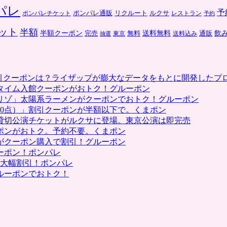
パレ
予
ポンパレ通販
リクルート
ルクサ
ポンパレチケット
レストラン
予約
ット
半額
送料無料
飲
半額クーポン
完売
通販
東京
無料
抽選
送料込み
割引クーポンは？ライザップが膨大なデータをもとに開発したプ
タイム入館クーポンがおトク！グルーポン
リゾ」太陽系ラーメンがクーポンでおトク！グルーポン
0点）」割引クーポンが半額以下で。くまポン
貸切公演チケットがルクサに登場。東京公演は即完売
ポンがおトク。予約不要。くまポン
がクーポン購入で割引！グルーポン
ーポン！ポンパレ
で大幅割引！ポンパレ
ルーポンでおトク！