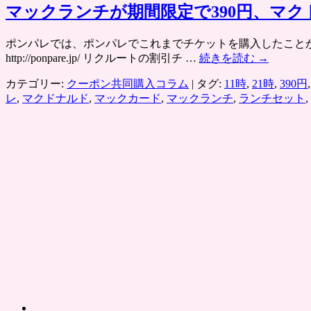
マックランチが期間限定で390円、マク
ポンパレでは、ポンパレでこれまでチケットを購入したことが
http://ponpare.jp/ リクルートの割引チ …
続きを読む
→
カテゴリー:
クーポン共同購入コラム
|
タグ:
11時
,
21時
,
390円
レ
,
マクドナルド
,
マックカード
,
マックランチ
,
ランチセット
,