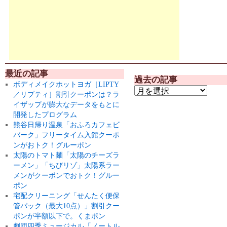
最近の記事
過去の記事
ボディメイクホットヨガ［LIPTY
／リプティ］割引クーポンは？ラ
イザップが膨大なデータをもとに
開発したプログラム
熊谷日帰り温泉「おふろカフェビ
バーク」フリータイム入館クーポ
ンがおトク！グルーポン
太陽のトマト麺「太陽のチーズラ
ーメン」「ちびリゾ」太陽系ラー
メンがクーポンでおトク！グルー
ポン
宅配クリーニング「せんたく便保
管パック（最大10点）」割引クー
ポンが半額以下で。くまポン
劇団四季ミュージカル「ノートル