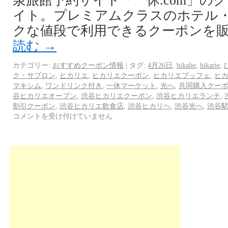
泉旅館予約サイト「一休.com」の
イト。プレミアムクラスのホテル
クな値段で利用できるクーポンを販売
読む
→
カテゴリー:
おすすめクーポン情報
|
タグ:
4月26日
,
hikalie
,
hikarie
,
ク・サブロン
,
ヒカリエ
,
ヒカリエクーポン
,
ヒカリエブッフェ
,
ヒ
マキシム
,
ワンドリンク付き
,
一休マーケット
,
光へ
,
共同購入クー
谷ヒカリエオープン
,
渋谷ヒカリエクーポン
,
渋谷ヒカリエランチ
,
割引クーポン
,
渋谷ヒカリエ飲食店
,
渋谷ヒカリヘ
,
渋谷光へ
,
渋谷
コメントを受け付けていません