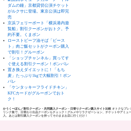
ダムの鐘」京都貸切公演チケット
がルクサに登場。東京公演は即完
売
京浜フェリーボート「横浜港内遊
覧船」割引クーポンがおトク。予
約不要。くまポン
ローストビーフ油そば「ビース
ト」肉ご飯セットがクーポン購入
で割引！グルーポン
「ショップチャンネル」買ってす
ぐ使える割引クーポン！ポンパレ
置き換えダイエットに！「もち
麦」たっぷり1kgで大幅割引！ポン
パレ
「ケンタッキーフライドチキン」
KFCカードがグルーポンでおト
ク！
かうくーぽん／割引クーポン・共同購入クーポン・日替りクーポン購入サイト比較
オトクなプレ
リンク集で、日替わり出品クーポンもチェック！グルメやリラクゼーション、チケットやアミュ
入、あとは割引購入クーポンを持ってそのままお店に行くだけ！