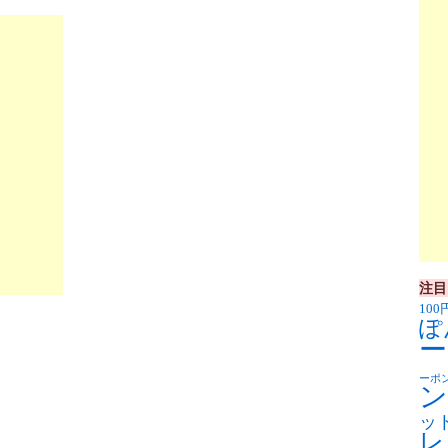
注目
100
ぽ
ー
ーポ
ン
ッ
レ