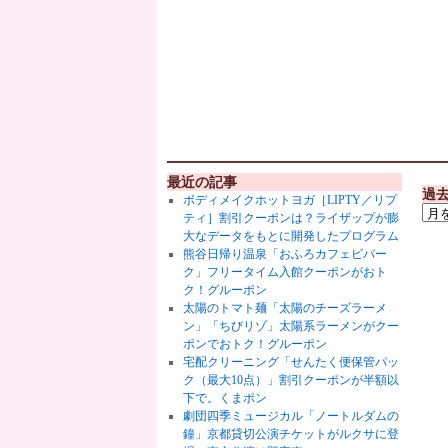
最近の記事
過
ボディメイクホットヨガ［LIPTY／リプ
ティ］割引クーポンは？ライザップが膨
大なデータをもとに開発したプログラム
熊谷日帰り温泉「おふろカフェビバー
ク」フリータイム入館クーポンがおト
ク！グルーポン
太陽のトマト麺「太陽のチーズラーメ
ン」「ちびリゾ」太陽系ラーメンがクー
ポンでおトク！グルーポン
宅配クリーニング「せんたく便保管パッ
ク（最大10点）」割引クーポンが半額以
下で。くまポン
劇団四季ミュージカル「ノートルダムの
鐘」京都貸切公演チケットがルクサに登