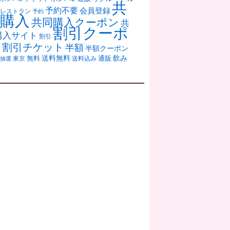
共
予約不要
会員登録
レストラン
予約
購入
共同購入クーポン
共
割引クーポ
購入サイト
割引
ン
割引チケット
半額
半額クーポン
送料無料
飲み
通販
東京
無料
抽選
送料込み