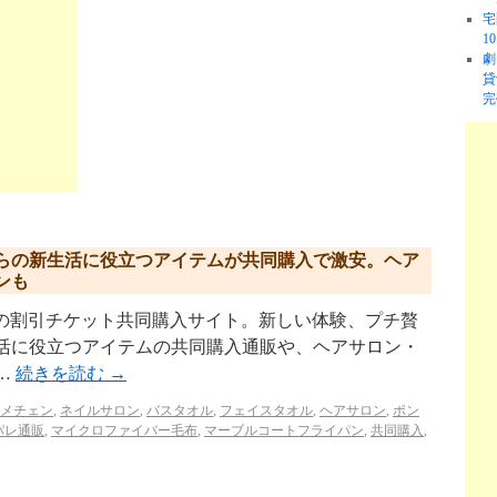
宅
1
劇
貸
完
らの新生活に役立つアイテムが共同購入で激安。ヘア
ンも
p/ リクルートの割引チケット共同購入サイト。新しい体験、プチ贅
生活に役立つアイテムの共同購入通販や、ヘアサロン・
…
続きを読む
→
メチェン
,
ネイルサロン
,
バスタオル
,
フェイスタオル
,
ヘアサロン
,
ポン
パレ通販
,
マイクロファイバー毛布
,
マーブルコートフライパン
,
共同購入
,