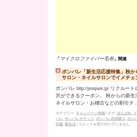
マイクロファイバー毛布
「
」関連
ポンパレ「新生活応援特集」秋か
サロン・ネイルサロンでイメチェ
ポンパレ http://ponpare.j
沢ができるクーポン。 秋からの新
ネイルサロン・お稽古などの割引チ 
カテゴリー:
キャンペーン情報
|
タグ:
ぽんぱれ
,
イ
パレ
,
ポンパレチケット
,
ポンパレ共同購入
,
ポン
印鑑
,
新生活
|
コメントを受け付けていません