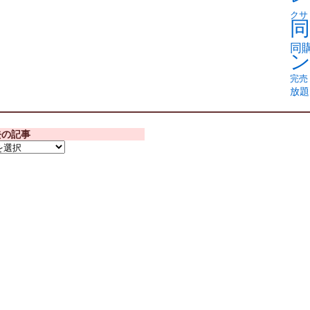
クサ
同
同
完売
放題
去の記事