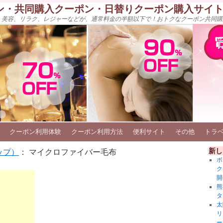
ン・共同購入クーポン・日替りクーポン購入サイ
、美容、リラク、レジャーなどが、通常料金の半額以下で！おトクなクーポン共同購
クーポン利用体験
クーポン利用方法
便利サイト
その他
トラ
新し
ップ）
： マイクロファイバー毛布
ボ
ク
開
熊
タ
太
リ
ー