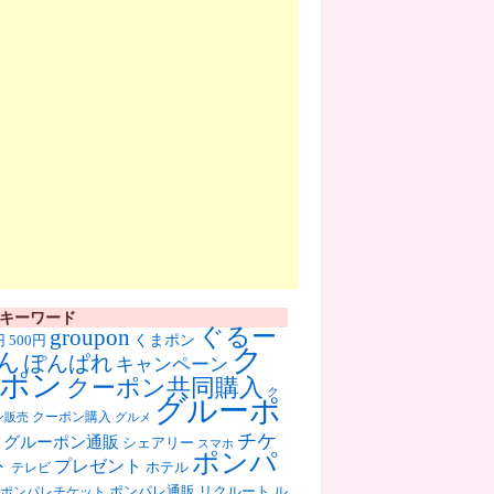
キーワード
ぐるー
groupon
くまポン
円
500円
ク
ん
ぽんぱれ
キャンペーン
ポン
クーポン共同購入
ク
グルーポ
クーポン購入
ン販売
グルメ
チケ
グルーポン通販
シェアリー
スマホ
ポンパ
ト
プレゼント
ホテル
テレビ
ポンパレ通販
リクルート
ル
ポンパレチケット