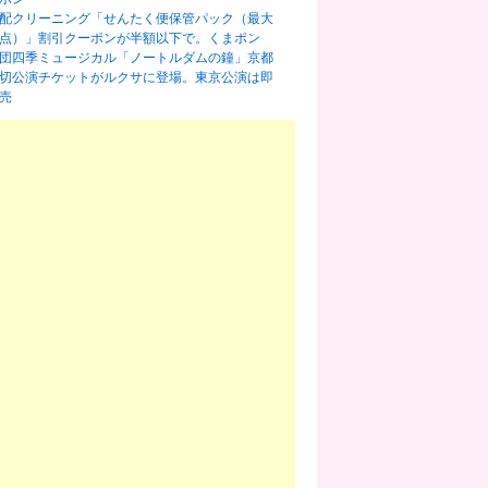
配クリーニング「せんたく便保管パック（最大
0点）」割引クーポンが半額以下で。くまポン
団四季ミュージカル「ノートルダムの鐘」京都
切公演チケットがルクサに登場。東京公演は即
売