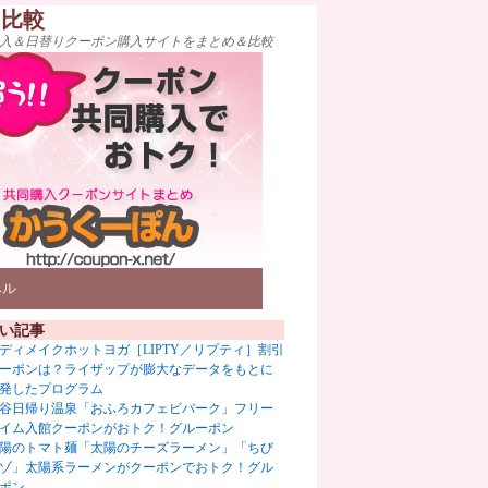
ト比較
入＆日替りクーポン購入サイトをまとめ＆比較
ベル
い記事
ディメイクホットヨガ［LIPTY／リプティ］割引
ーポンは？ライザップが膨大なデータをもとに
発したプログラム
谷日帰り温泉「おふろカフェビバーク」フリー
イム入館クーポンがおトク！グルーポン
陽のトマト麺「太陽のチーズラーメン」「ちび
ゾ」太陽系ラーメンがクーポンでおトク！グル
ポン