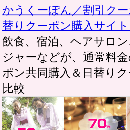
かうくーぽん／割引クー
替りクーポン購入サイト
飲食、宿泊、ヘアサロン
ジャーなどが、通常料金
ポン共同購入＆日替りク
比較