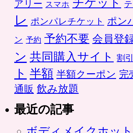
チケット
アリー
テ
スマホ
レ
ポン
ポンパレチケット
予約不要
会員登
ン
予約
ン
共同購入サイト
割
ト
半額
半額クーポン
完
飲み放題
通販
最近の記事
ボディメイクホット