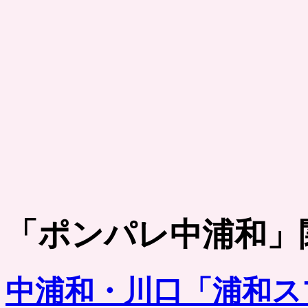
「
ポンパレ中浦和
」
中浦和・川口「浦和ス