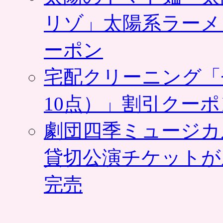
リゾ」太陽系ラーメ
ーポン
宅配クリーニング「
10点）」割引クー
劇団四季ミュージカ
貸切公演チケットが
完売