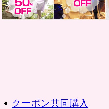
コ
ン
テ
ン
ツ
へ
ス
キ
ッ
プ
クーポン共同購入