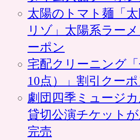
太陽のトマト麺「太
リゾ」太陽系ラーメ
ーポン
宅配クリーニング「
10点）」割引クー
劇団四季ミュージカ
貸切公演チケットが
完売