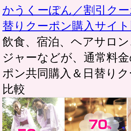
かうくーぽん／割引クー
替りクーポン購入サイト
飲食、宿泊、ヘアサロン
ジャーなどが、通常料金
ポン共同購入＆日替りク
比較