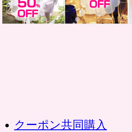
コ
ン
テ
ン
ツ
へ
ス
キ
ッ
プ
クーポン共同購入