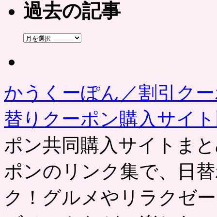
過去の記事
過
去
の
記
事
かうくーぽん／割引クー
替りクーポン購入サイ
ポン共同購入サイトまと
ポンのリンク集で、日替
ク！グルメやリラクゼー