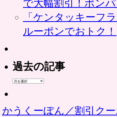
で大幅割引！ポンパ
「ケンタッキーフラ
ルーポンでおトク！
過去の記事
過
去
の
記
事
かうくーぽん／割引クー