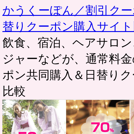
かうくーぽん／割引クー
替りクーポン購入サイト
飲食、宿泊、ヘアサロン
ジャーなどが、通常料金
ポン共同購入＆日替りク
比較