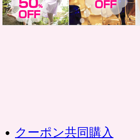
コ
ン
テ
ン
ツ
へ
ス
キ
ッ
プ
クーポン共同購入