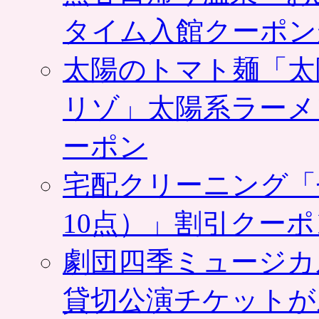
タイム入館クーポン
太陽のトマト麺「太
リゾ」太陽系ラーメ
ーポン
宅配クリーニング「
10点）」割引クー
劇団四季ミュージカ
貸切公演チケットが