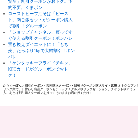
覧船」割引クーポンがおトク。予
約不要。くまポン
ローストビーフ油そば「ビース
ト」肉ご飯セットがクーポン購入
で割引！グルーポン
「ショップチャンネル」買ってす
ぐ使える割引クーポン！ポンパレ
置き換えダイエットに！「もち
麦」たっぷり1kgで大幅割引！ポン
パレ
「ケンタッキーフライドチキン」
KFCカードがグルーポンでおト
ク！
かうくーぽん／割引クーポン・共同購入クーポン・日替りクーポン購入サイト比較
オトクなプレ
リンク集で、日替わり出品クーポンもチェック！グルメやリラクゼーション、チケットやアミュ
入、あとは割引購入クーポンを持ってそのままお店に行くだけ！