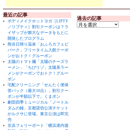
最近の記事
過去の記事
ボディメイクホットヨガ［LIPTY
／リプティ］割引クーポンは？ラ
イザップが膨大なデータをもとに
開発したプログラム
熊谷日帰り温泉「おふろカフェビ
バーク」フリータイム入館クーポ
ンがおトク！グルーポン
太陽のトマト麺「太陽のチーズラ
ーメン」「ちびリゾ」太陽系ラー
メンがクーポンでおトク！グルー
ポン
宅配クリーニング「せんたく便保
管パック（最大10点）」割引クー
ポンが半額以下で。くまポン
劇団四季ミュージカル「ノートル
ダムの鐘」京都貸切公演チケット
がルクサに登場。東京公演は即完
売
京浜フェリーボート「横浜港内遊