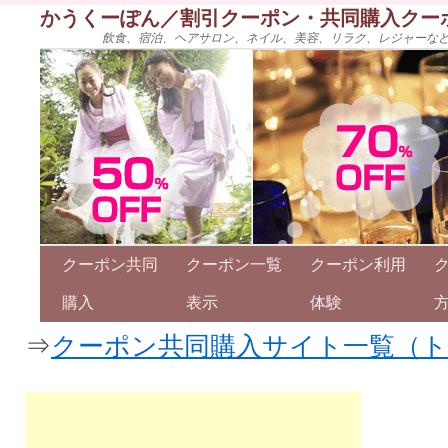
かうくーぽん／割引クーポン・共同購入クー
飲食、宿泊、ヘアサロン、ネイル、美容、リラク、レジャーな
クーポン共同
クーポン一覧
クーポン利用
購入
表示
体験
⇒
クーポン共同購入サイト一覧（