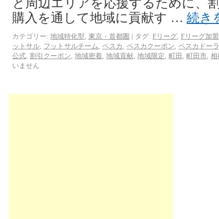
と周辺エリアを応援するために、
購入を通して地域に貢献す …
続き
カテゴリー:
地域特化型
,
東京・首都圏
|
タグ:
Fリーグ
,
Fリーグ加盟
ットサル
,
フットサルチーム
,
ペスカ
,
ペスカクーポン
,
ペスカドー
公式
,
割引クーポン
,
地域密着
,
地域貢献
,
地域限定
,
町田
,
町田市
,
相
いません