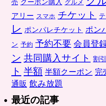
グ
クーポン購入
売
グルメ
チケット
アリー
テ
スマホ
レ
ポン
ポンパレチケット
予約不要
会員登
ン
予約
ン
共同購入サイト
割
ト
半額
半額クーポン
完
飲み放題
通販
最近の記事