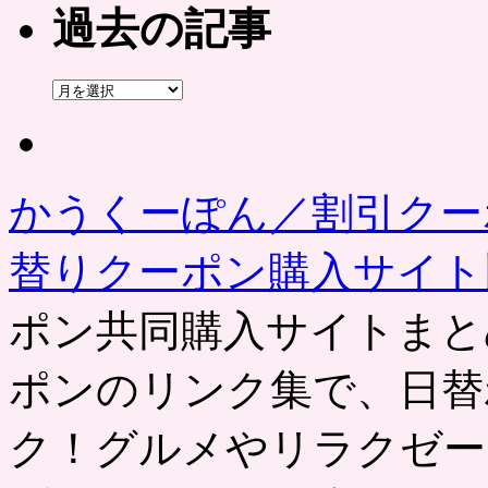
過去の記事
過
去
の
記
事
かうくーぽん／割引クー
替りクーポン購入サイ
ポン共同購入サイトまと
ポンのリンク集で、日替
ク！グルメやリラクゼー