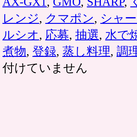
AX-GX1
,
GMO
,
SHARP
,
レンジ
,
クマポン
,
シャー
ルシオ
,
応募
,
抽選
,
水で
煮物
,
登録
,
蒸し料理
,
調
付けていません