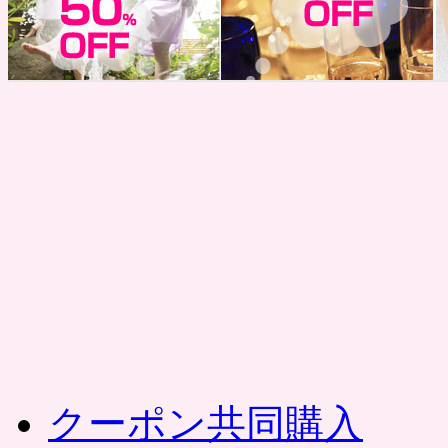
コ
ン
テ
ン
ツ
へ
ス
キ
ッ
プ
クーポン共同購入