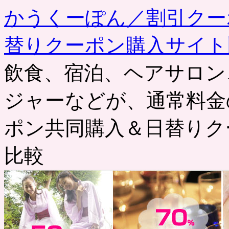
かうくーぽん／割引クー
替りクーポン購入サイト
飲食、宿泊、ヘアサロン
ジャーなどが、通常料金
ポン共同購入＆日替りク
比較