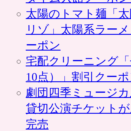
太陽のトマト麺「太
リゾ」太陽系ラーメ
ーポン
宅配クリーニング「
10点）」割引クー
劇団四季ミュージカ
貸切公演チケットが
完売