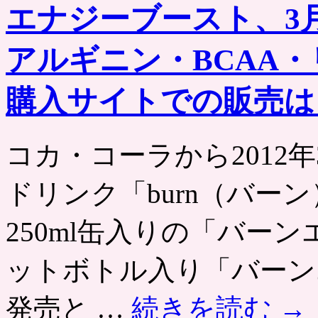
し
エナジーブースト、3
い
iPad
が
アルギニン・BCAA
当
た
る
購入サイトでの販売は
プ
レ
ゼ
コカ・コーラから2012
ン
ト
キ
ドリンク「burn（バー
ャ
ン
ペ
250ml缶入りの「バーン
ー
ン
ットボトル入り「バーン
実
施。
ク
発売と …
続きを読む
→
ー