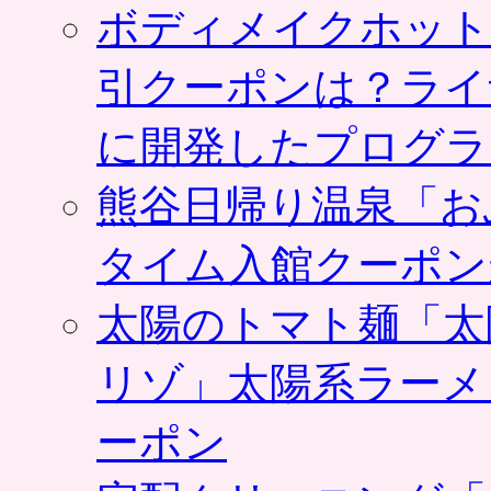
ボディメイクホット
は
性
に
も
引クーポンは？ライ
女
性
に開発したプログラ
に
も
人
熊谷日帰り温泉「お
気、
加
タイム入館クーポン
齢
に
負
太陽のトマト麺「太
け
ず
昼
リゾ」太陽系ラーメ
も
夜
ーポン
も
元
気