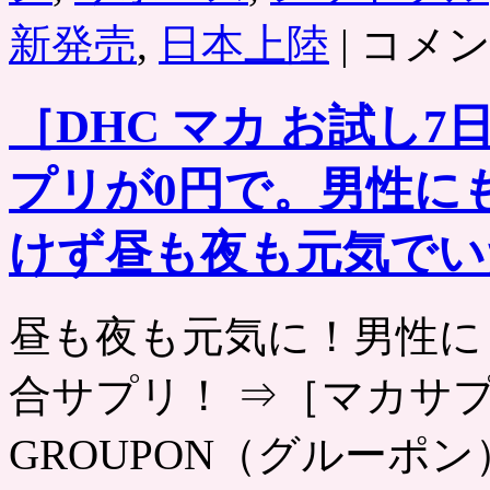
コ
新発売
,
日本上陸
|
コメ
カ
コ
ー
［DHC マカ お試し
ラ
「burn
／
プリが0円で。男性に
バ
ー
ン」
けず昼も夜も元気でい
エ
ナ
ジ
昼も夜も元気に！男性に
ー
ド
リ
合サプリ！ ⇒［マカサ
ン
ク・
エ
GROUPON（グルーポン） htt
ナ
ジ