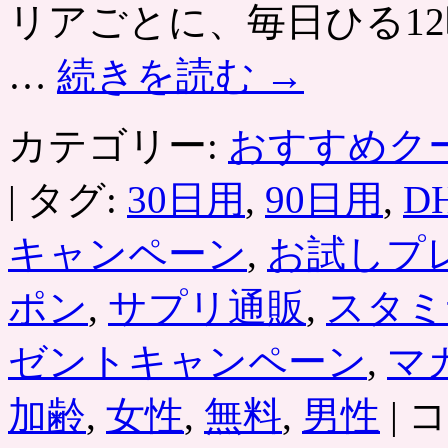
リアごとに、毎日ひる12
ー
ブ
ー
…
続きを読む
→
ス
ト、
3
カテゴリー:
おすすめク
月
12
日
|
タグ:
30日用
,
90日用
,
D
発
売。
カ
キャンペーン
,
お試しプ
フ
ェ
ポン
,
サプリ通販
,
スタミ
イ
ン・
ア
ゼントキャンペーン
,
マ
ル
ギ
［DH
加齢
,
女性
,
無料
,
男性
|
コ
ニ
マ
ン・
カ