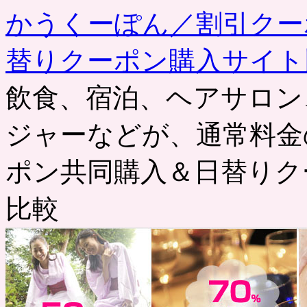
かうくーぽん／割引クー
替りクーポン購入サイト
飲食、宿泊、ヘアサロン
ジャーなどが、通常料金
ポン共同購入＆日替りク
比較