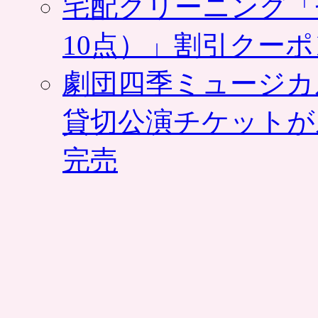
宅配クリーニング「
で
い
10点）」割引クー
た
い
方
劇団四季ミュージカ
に。
グ
貸切公演チケットが
ル
ー
ポ
完売
ン
は