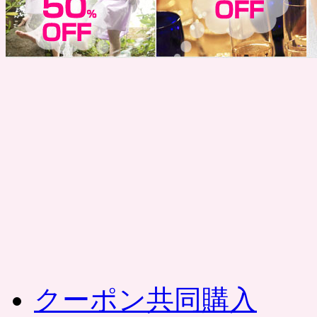
コ
ン
テ
ン
ツ
へ
ス
キ
ッ
プ
クーポン共同購入