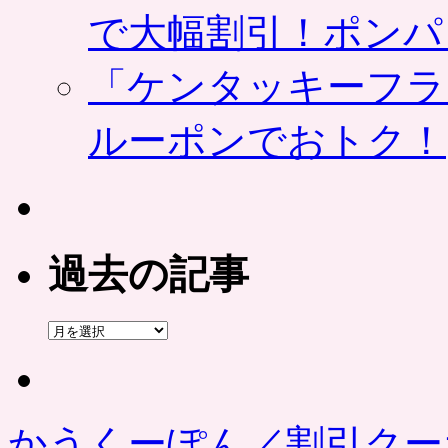
で大幅割引！ポンパ
「ケンタッキーフラ
ルーポンでおトク！
過去の記事
過
去
の
記
事
かうくーぽん／割引クー