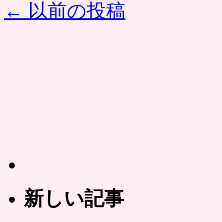
BCAA・
←
以前の投稿
お
リ
試
ボ
し
ー
7
ス
日
な
分
ど
プ
を
レ
配
ゼ
合。
ン
共
ト］
同
大
購
人
入
気
サ
サ
イ
プ
ト
リ
で
が
の
新しい記事
0
販
円
売
で。
は？
男