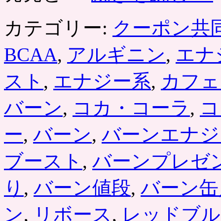
ポ
ン
カテゴリー:
クーポン共
販
売
枚
BCAA
,
アルギニン
,
エナ
数
1000
スト
,
エナジー系
,
カフェ
万
枚
突
バーン
,
コカ・コーラ
,
コ
破
記
ー
,
バーン
,
バーンエナジ
念
で、
応
ブースト
,
バーンプレゼ
募
無
料
り
,
バーン値段
,
バーン缶
は
ン
,
リボース
,
レッドブル