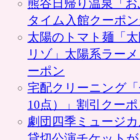
熊谷日帰り温泉「お
タイム入館クーポン
太陽のトマト麺「太
リゾ」太陽系ラーメ
ーポン
宅配クリーニング「
10点）」割引クー
劇団四季ミュージカ
貸切公演チケットが