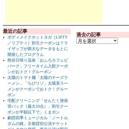
最近の記事
過去の記事
ボディメイクホットヨガ［LIPTY
／リプティ］割引クーポンは？ラ
イザップが膨大なデータをもとに
開発したプログラム
熊谷日帰り温泉「おふろカフェビ
バーク」フリータイム入館クーポ
ンがおトク！グルーポン
太陽のトマト麺「太陽のチーズラ
ーメン」「ちびリゾ」太陽系ラー
メンがクーポンでおトク！グルー
ポン
宅配クリーニング「せんたく便保
管パック（最大10点）」割引クー
ポンが半額以下で。くまポン
劇団四季ミュージカル「ノートル
ダムの鐘」京都貸切公演チケット