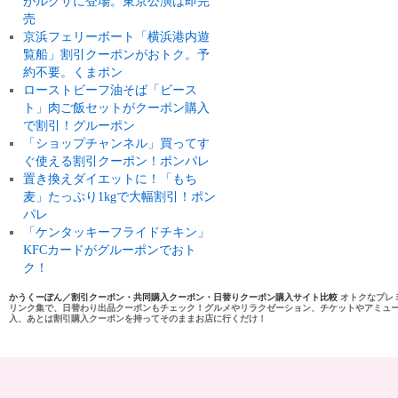
がルクサに登場。東京公演は即完
売
京浜フェリーボート「横浜港内遊
覧船」割引クーポンがおトク。予
約不要。くまポン
ローストビーフ油そば「ビース
ト」肉ご飯セットがクーポン購入
で割引！グルーポン
「ショップチャンネル」買ってす
ぐ使える割引クーポン！ポンパレ
置き換えダイエットに！「もち
麦」たっぷり1kgで大幅割引！ポン
パレ
「ケンタッキーフライドチキン」
KFCカードがグルーポンでおト
ク！
かうくーぽん／割引クーポン・共同購入クーポン・日替りクーポン購入サイト比較
オトクなプレ
リンク集で、日替わり出品クーポンもチェック！グルメやリラクゼーション、チケットやアミュ
入、あとは割引購入クーポンを持ってそのままお店に行くだけ！