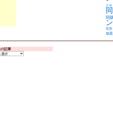
クサ
同
同
完売
放題
去の記事