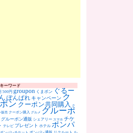
キーワード
ぐるー
groupon
くまポン
円
500円
ク
ん
ぽんぱれ
キャンペーン
ポン
クーポン共同購入
ク
グルーポ
クーポン購入
ン販売
グルメ
チケ
グルーポン通販
シェアリー
スマホ
ポンパ
ト
プレゼント
ホテル
テレビ
ポンパレ通販
リクルート
ル
ポンパレチケット