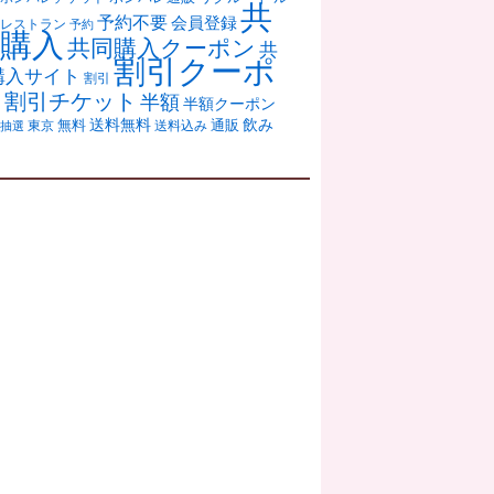
共
予約不要
会員登録
レストラン
予約
購入
共同購入クーポン
共
割引クーポ
購入サイト
割引
ン
割引チケット
半額
半額クーポン
送料無料
飲み
通販
東京
無料
抽選
送料込み