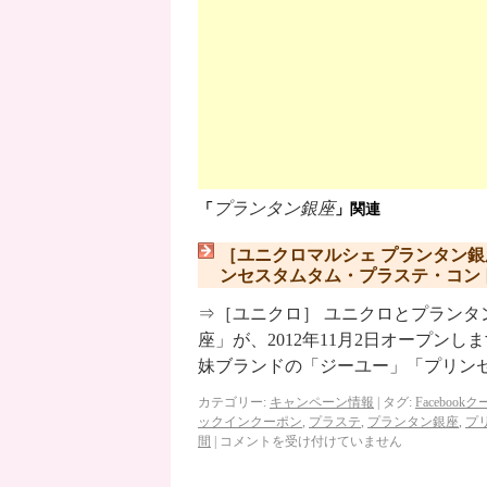
プランタン銀座
「
」関連
［ユニクロマルシェ プランタン
ンセスタムタム・プラステ・コン
⇒［ユニクロ］ ユニクロとプランタ
座」が、2012年11月2日オープン
妹ブランドの「ジーユー」「プリン
カテゴリー:
キャンペーン情報
|
タグ:
Facebook
ックインクーポン
,
プラステ
,
プランタン銀座
,
プ
間
|
コメントを受け付けていません