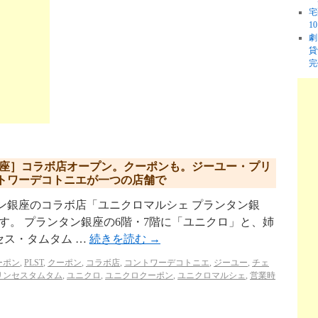
宅
1
劇
貸
完
銀座］コラボ店オープン。クーポンも。ジーユー・プリ
トワーデコトニエが一つの店舗で
ン銀座のコラボ店「ユニクロマルシェ プランタン銀
します。 プランタン銀座の6階・7階に「ユニクロ」と、姉
セス・タムタム …
続きを読む
→
クーポン
,
PLST
,
クーポン
,
コラボ店
,
コントワーデコトニエ
,
ジーユー
,
チェ
リンセスタムタム
,
ユニクロ
,
ユニクロクーポン
,
ユニクロマルシェ
,
営業時