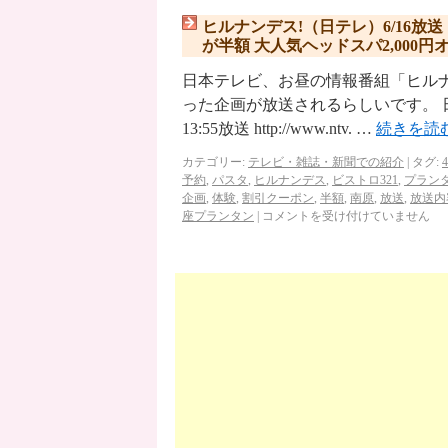
ヒルナンデス!（日テレ）6/16
が半額 大人気ヘッドスパ2,000
日本テレビ、お昼の情報番組「ヒルナン
った企画が放送されるらしいです。 日
13:55放送 http://www.ntv. …
続きを読
カテゴリー:
テレビ・雑誌・新聞での紹介
|
タグ:
予約
,
パスタ
,
ヒルナンデス
,
ビストロ321
,
プラン
企画
,
体験
,
割引クーポン
,
半額
,
南原
,
放送
,
放送内
座プランタン
|
コメントを受け付けていません