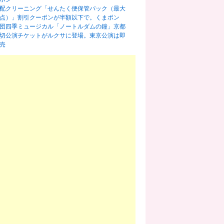
配クリーニング「せんたく便保管パック（最大
0点）」割引クーポンが半額以下で。くまポン
団四季ミュージカル「ノートルダムの鐘」京都
切公演チケットがルクサに登場。東京公演は即
売