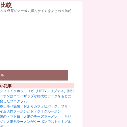
ト比較
入＆日替りクーポン購入サイトをまとめ＆比較
ベル
い記事
ディメイクホットヨガ［LIPTY／リプティ］割引
ーポンは？ライザップが膨大なデータをもとに
発したプログラム
谷日帰り温泉「おふろカフェビバーク」フリー
イム入館クーポンがおトク！グルーポン
陽のトマト麺「太陽のチーズラーメン」「ちび
ゾ」太陽系ラーメンがクーポンでおトク！グル
ポン