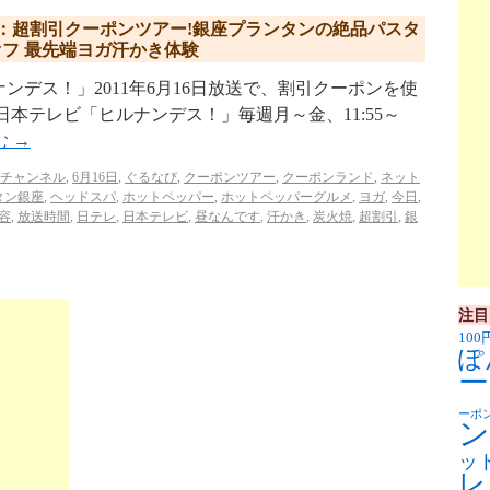
放送：超割引クーポンツアー!銀座プランタンの絶品パスタ
円オフ 最先端ヨガ汗かき体験
デス！」2011年6月16日放送で、割引クーポンを使
本テレビ「ヒルナンデス！」毎週月～金、11:55～
む
→
4チャンネル
,
6月16日
,
ぐるなび
,
クーポンツアー
,
クーポンランド
,
ネット
タン銀座
,
ヘッドスパ
,
ホットペッパー
,
ホットペッパーグルメ
,
ヨガ
,
今日
,
容
,
放送時間
,
日テレ
,
日本テレビ
,
昼なんです
,
汗かき
,
炭火焼
,
超割引
,
銀
注目
100
ぽ
ー
ーポ
ン
ッ
レ