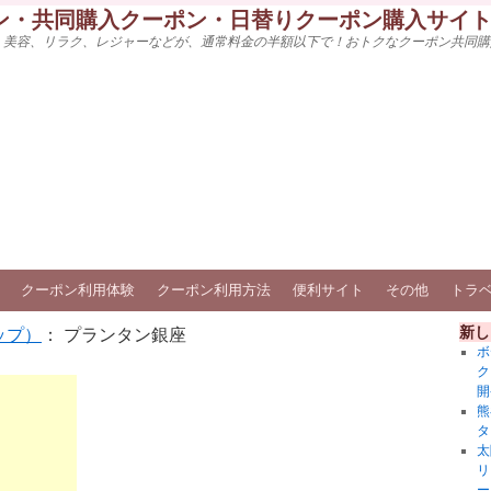
ン・共同購入クーポン・日替りクーポン購入サイ
、美容、リラク、レジャーなどが、通常料金の半額以下で！おトクなクーポン共同購
クーポン利用体験
クーポン利用方法
便利サイト
その他
トラ
新し
ップ）
： プランタン銀座
ボ
ク
開
熊
タ
太
リ
ー