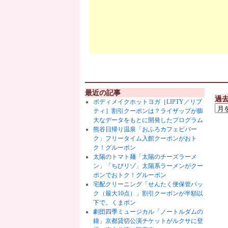
最近の記事
過
ボディメイクホットヨガ［LIPTY／リプ
ティ］割引クーポンは？ライザップが膨
大なデータをもとに開発したプログラム
熊谷日帰り温泉「おふろカフェビバー
ク」フリータイム入館クーポンがおト
ク！グルーポン
太陽のトマト麺「太陽のチーズラーメ
ン」「ちびリゾ」太陽系ラーメンがクー
ポンでおトク！グルーポン
宅配クリーニング「せんたく便保管パッ
ク（最大10点）」割引クーポンが半額以
下で。くまポン
劇団四季ミュージカル「ノートルダムの
鐘」京都貸切公演チケットがルクサに登