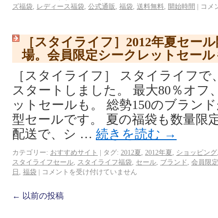
ズ福袋
,
レディース福袋
,
公式通販
,
福袋
,
送料無料
,
開始時間
|
コメ
［スタイライフ］2012年夏セー
場。会員限定シークレットセール
［スタイライフ］ スタイライフで、
スタートしました。 最大80％オフ
ットセールも。 総勢150のブラン
型セールです。 夏の福袋も数量限定
配送で、シ …
続きを読む
→
カテゴリー:
おすすめサイト
|
タグ:
2012夏
,
2012年夏
,
ショッピング
スタイライフセール
,
スタイライフ福袋
,
セール
,
ブランド
,
会員限
日
,
福袋
|
コメントを受け付けていません
←
以前の投稿