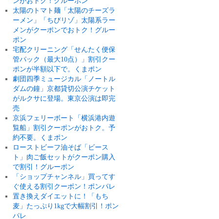
ンがおトク！グルーポン
太陽のトマト麺「太陽のチーズラ
ーメン」「ちびリゾ」太陽系ラー
メンがクーポンでおトク！グルー
ポン
宅配クリーニング「せんたく便保
管パック（最大10点）」割引クー
ポンが半額以下で。くまポン
劇団四季ミュージカル「ノートル
ダムの鐘」京都貸切公演チケット
がルクサに登場。東京公演は即完
売
京浜フェリーボート「横浜港内遊
覧船」割引クーポンがおトク。予
約不要。くまポン
ローストビーフ油そば「ビース
ト」肉ご飯セットがクーポン購入
で割引！グルーポン
「ショップチャンネル」買ってす
ぐ使える割引クーポン！ポンパレ
置き換えダイエットに！「もち
麦」たっぷり1kgで大幅割引！ポン
パレ