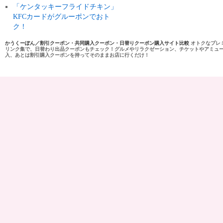
「ケンタッキーフライドチキン」
KFCカードがグルーポンでおト
ク！
かうくーぽん／割引クーポン・共同購入クーポン・日替りクーポン購入サイト比較
オトクなプレ
リンク集で、日替わり出品クーポンもチェック！グルメやリラクゼーション、チケットやアミュ
入、あとは割引購入クーポンを持ってそのままお店に行くだけ！