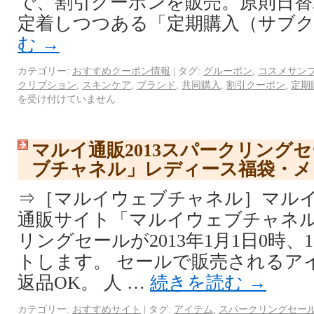
で、割引クーポンを販売。原則日替
定着しつつある「定期購入（サブク
む
→
カテゴリー:
おすすめクーポン情報
|
タグ:
グルーポン
,
コスメサン
クリプション
,
スキンケア
,
ブランド
,
共同購入
,
割引クーポン
,
定期
を受け付けていません
マルイ通販2013スパークリング
ブチャネル」レディース福袋・メ
⇒［マルイウェブチャネル］マルイ
通販サイト「マルイウェブチャネ
リングセールが2013年1月1日0時、
トします。 セールで販売されるア
返品OK。 人 …
続きを読む
→
カテゴリー:
おすすめサイト
|
タグ:
アイテム
,
スパークリングセー