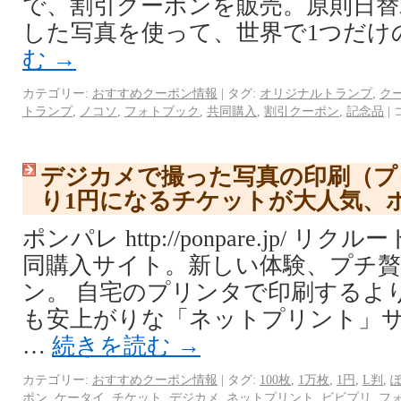
で、割引クーポンを販売。原則日替
した写真を使って、世界で1つだけ
む
→
カテゴリー:
おすすめクーポン情報
|
タグ:
オリジナルトランプ
,
ク
トランプ
,
ノコソ
,
フォトブック
,
共同購入
,
割引クーポン
,
記念品
|
デジカメで撮った写真の印刷（プ
り1円になるチケットが大人気、
ポンパレ http://ponpare.jp/ 
同購入サイト。新しい体験、プチ
ン。 自宅のプリンタで印刷するよ
も安上がりな「ネットプリント」
…
続きを読む
→
カテゴリー:
おすすめクーポン情報
|
タグ:
100枚
,
1万枚
,
1円
,
L判
,
ポン
,
ケータイ
,
チケット
,
デジカメ
,
ネットプリント
,
ビビプリ
,
フ