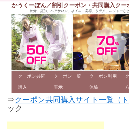
かうくーぽん／割引クーポン・共同購入クー
飲食、宿泊、ヘアサロン、ネイル、美容、リラク、レジャーな
クーポン共同
クーポン一覧
クーポン利用
購入
表示
体験
⇒
クーポン共同購入サイト一覧（
ック