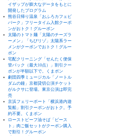
イザップが膨大なデータをもとに
開発したプログラム
熊谷日帰り温泉「おふろカフェビ
バーク」フリータイム入館クーポ
ンがおトク！グルーポン
太陽のトマト麺「太陽のチーズラ
ーメン」「ちびリゾ」太陽系ラー
メンがクーポンでおトク！グルー
ポン
宅配クリーニング「せんたく便保
管パック（最大10点）」割引クー
ポンが半額以下で。くまポン
劇団四季ミュージカル「ノートル
ダムの鐘」京都貸切公演チケット
がルクサに登場。東京公演は即完
売
京浜フェリーボート「横浜港内遊
覧船」割引クーポンがおトク。予
約不要。くまポン
ローストビーフ油そば「ビース
ト」肉ご飯セットがクーポン購入
で割引！グルーポン