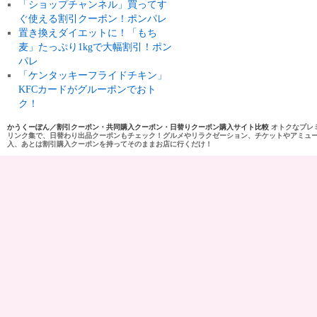
「ショップチャンネル」買ってす
ぐ使える割引クーポン！ポンパレ
置き換えダイエットに！「もち
麦」たっぷり1kgで大幅割引！ポン
パレ
「ケンタッキーフライドチキン」
KFCカードがグルーポンでおト
ク！
かうくーぽん／割引クーポン・共同購入クーポン・日替りクーポン購入サイト比較
オトクなプレ
リンク集で、日替わり出品クーポンもチェック！グルメやリラクゼーション、チケットやアミュ
入、あとは割引購入クーポンを持ってそのままお店に行くだけ！