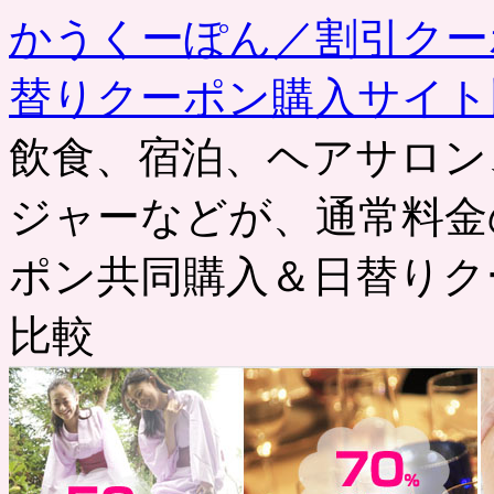
かうくーぽん／割引クー
替りクーポン購入サイト
飲食、宿泊、ヘアサロン
ジャーなどが、通常料金
ポン共同購入＆日替りク
比較