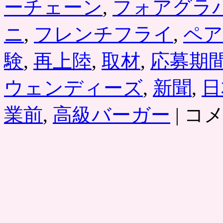
ーチェーン
,
フォアグラ
ー
セ
ニ
,
フレンチフライ
,
ペア
ッ
ト
が
験
,
再上陸
,
取材
,
応募期
期
間
限
ウェンディーズ
,
新聞
,
日
定
で、
新
業前
,
高級バーガー
|
コ
ロ
生
ッ
ウ
テ
ェ
リ
ン
ア
デ
（割
ィ
引
ー
ク
ズ
ー
1
ポ
号
ン
店