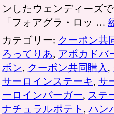
割
ンしたウェンディーズでは
引
ク
ー
「フォアグラ・ロッ …
ポ
ン
が
カテゴリー:
クーポン共
登
場。
ベ
ろってりあ
,
アボカドバ
ー
コ
ポン
,
クーポン共同購入
,
ン
デ
ラ
サーロインステーキ
,
サ
ッ
ク
ーロインバーガー
,
ステ
ス・
フ
レ
ナチュラルポテト
,
ハン
ン