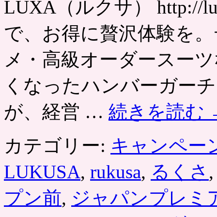
LUXA（ルクサ） http://
に
ポ
ナ
ン
チ
で、お得に贅沢体験を。
は
ュ
ラ
ル
メ・高級オーダースーツ
ポ
テ
くなったハンバーガーチ
ト・
ミ
ー
が、経営 …
続きを読む
ル
ス
ー
カテゴリー:
キャンペー
プ
が
付
LUKUSA
,
rukusa
,
るくさ
い
た
プン前
,
ジャパンプレミ
デ
ィ
ナ