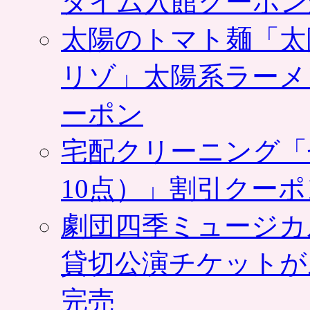
タイム入館クーポン
ニ
ュ
太陽のトマト麺「太
ー
を
体
リゾ」太陽系ラーメ
験
で
ーポン
き
る
権
宅配クリーニング「
利
を
抽
10点）」割引クー
選
で。
劇団四季ミュージカ
12
月
22
貸切公演チケットが
日
限
定、
完売
応