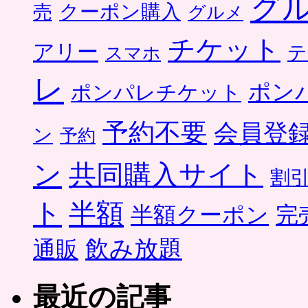
グ
クーポン購入
売
グルメ
チケット
アリー
テ
スマホ
レ
ポン
ポンパレチケット
予約不要
会員登
ン
予約
ン
共同購入サイト
割
ト
半額
半額クーポン
完
飲み放題
通販
最近の記事