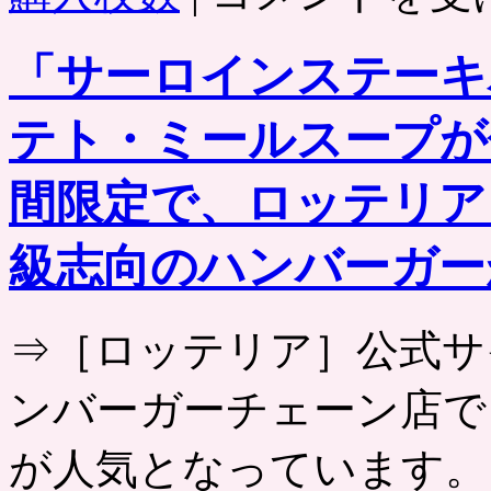
ン
デ
「サーロインステーキ
ィ
ー
ズ
テト・ミールスープが
表
参
道
間限定で、ロッテリア
店」
日
本
級志向のハンバーガー
再
上
陸
⇒［ロッテリア］公式サ
1
号
店
ンバーガーチェーン店で
で
使
え
が人気となっています。 
る