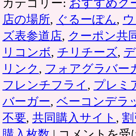
カテゴリー:
おすすめク
店の場所
,
ぐるーぽん
,
ウ
ズ表参道店
,
クーポン共
リコンボ
,
チリチーズ
,
デ
リンク
,
フォアグラバー
フレンチフライ
,
プレミ
バーガー
,
ベーコンデラ
不要
,
共同購入サイト
,
割
「ウ
購入枚数
|
コメントを受
ェ