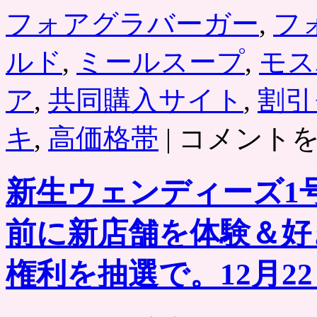
チ
フォアグラバーガー
,
フ
フ
ラ
イ・
ルド
,
ミールスープ
,
モス
フ
ォ
ア
ア
,
共同購入サイト
,
割引
グ
ラ
「サ
キ
,
高価格帯
|
コメント
ロ
ー
ッ
ロ
シ
イ
ー
新生ウェンディーズ1
ン
ニ
ス
な
テ
前に新店舗を体験＆好
ど
ー
が
キ
半
バ
権利を抽選で。12月2
額。
ー
グ
ガ
ル
ー」
ー