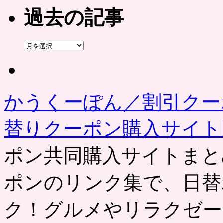
過去の記事
過
去
の
記
事
かうくーぽん／割引クー
替りクーポン購入サイ
ポン共同購入サイトまと
ポンのリンク集で、日替
ク！グルメやリラクゼー