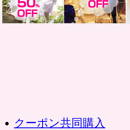
コ
ン
テ
ン
ツ
へ
ス
キ
ッ
プ
クーポン共同購入