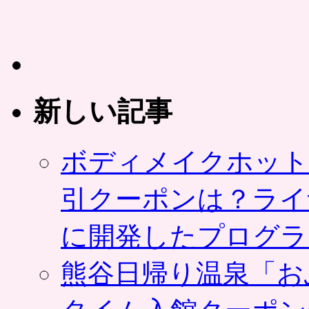
あ
（表
り）。
参
高
道
級
店）
志
オ
向
ー
の
プ
新しい記事
ハ
ン
ン
前
バ
に
ー
ボディメイクホット
新
ガ
店
ー
舗
引クーポンは？ライ
が
を
人
体
気
験
に開発したプログラ
は
＆
好
熊谷日帰り温泉「お
き
な
メ