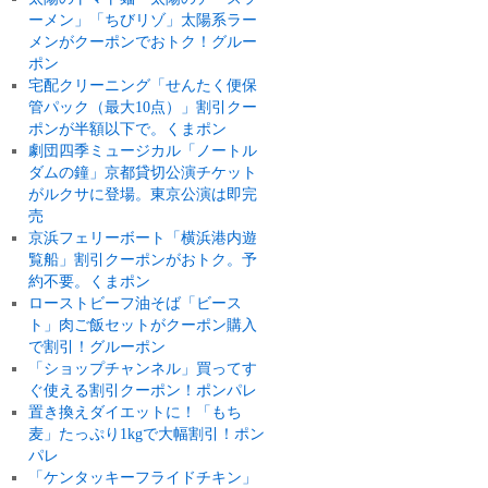
ーメン」「ちびリゾ」太陽系ラー
メンがクーポンでおトク！グルー
ポン
宅配クリーニング「せんたく便保
管パック（最大10点）」割引クー
ポンが半額以下で。くまポン
劇団四季ミュージカル「ノートル
ダムの鐘」京都貸切公演チケット
がルクサに登場。東京公演は即完
売
京浜フェリーボート「横浜港内遊
覧船」割引クーポンがおトク。予
約不要。くまポン
ローストビーフ油そば「ビース
ト」肉ご飯セットがクーポン購入
で割引！グルーポン
「ショップチャンネル」買ってす
ぐ使える割引クーポン！ポンパレ
置き換えダイエットに！「もち
麦」たっぷり1kgで大幅割引！ポン
パレ
「ケンタッキーフライドチキン」