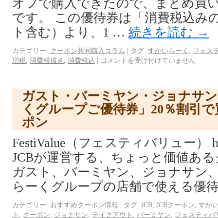
オフで購入できたので、まとめ買
です。 この優待券は「消費税込み
ト含む）より、1 …
続きを読む
→
カテゴリー:
クーポン共同購入コラム
|
タグ:
すかいらーく
,
フェス
増税
,
消費税抜き
,
消費税込
|
コメントを受け付けていません
ガスト・バーミヤン・ジョナサン
くグループご優待券」20％割引で
ポン
FestiValue（フェスティバリュー） http://
JCBが運営する、ちょっと価値あ
ガスト、バーミヤン、ジョナサン
らーくグループの店舗で使える優待
カテゴリー:
おすすめクーポン情報
|
タグ:
JCB
,
JCBクーポン
,
すか
ト
,
クーポン
,
ジョナサン
,
テイクアウト
,
バーミヤン
,
フェスティバ