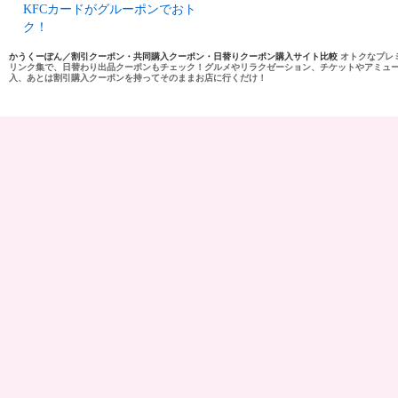
KFCカードがグルーポンでおト
ク！
かうくーぽん／割引クーポン・共同購入クーポン・日替りクーポン購入サイト比較
オトクなプレ
リンク集で、日替わり出品クーポンもチェック！グルメやリラクゼーション、チケットやアミュ
入、あとは割引購入クーポンを持ってそのままお店に行くだけ！